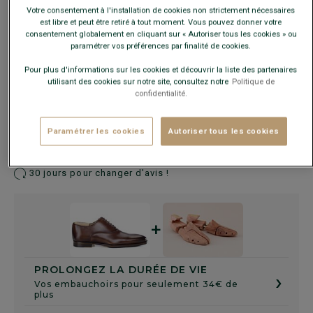
Ce modèle chausse grand, choisir la pointure en-dessous
Votre consentement à l'installation de cookies non strictement nécessaires
de votre pointure habituelle.
est libre et peut être retiré à tout moment. Vous pouvez donner votre
consentement globalement en cliquant sur « Autoriser tous les cookies » ou
paramétrer vos préférences par finalité de cookies.
Guide des tailles
Pour plus d'informations sur les cookies et découvrir la liste des partenaires
utilisant des cookies sur notre site, consultez notre
Politique de
confidentialité.
AJOUTER AU PANIER
−
+
Paramétrer les cookies
Autoriser tous les cookies
Livré en 24h ouvrées avec Chronopost Express
(commandez avant 14h)
30 jours pour changer d'avis !
+
PROLONGEZ LA DURÉE DE VIE
›
Vos embauchoirs pour seulement 34€ de
plus