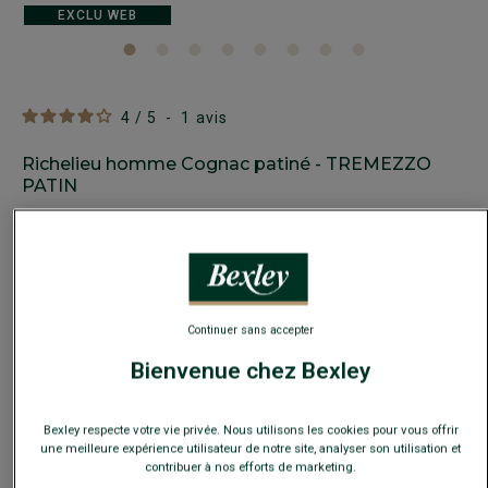
EXCLU WEB
4
/
5
-
1
avis
Richelieu homme Cognac patiné - TREMEZZO
PATIN
Chaussures de ville homme luxe - Semelle cuir avec patin
109,00 €
FINS DE SÉRIE
Payez en plusieurs fois dès 199€ d'achat
Continuer sans accepter
COULEURS DISPONIBLES
Bienvenue chez Bexley
Bexley respecte votre vie privée. Nous utilisons les cookies pour vous offrir
une meilleure expérience utilisateur de notre site, analyser son utilisation et
contribuer à nos efforts de marketing.