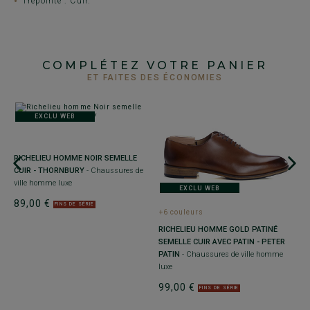
Trépointe : Cuir.
COMPLÉTEZ VOTRE PANIER
ET FAITES DES ÉCONOMIES
EXCLU WEB
+
RICHELIEU HOMME NOIR SEMELLE
L
CUIR - THORNBURY
- Chaussures de
H
ville homme luxe
EXCLU WEB
-
89,00 €
g
FINS DE SÉRIE
+6 couleurs
9
RICHELIEU HOMME GOLD PATINÉ
SEMELLE CUIR AVEC PATIN - PETER
PATIN
- Chaussures de ville homme
luxe
99,00 €
FINS DE SÉRIE