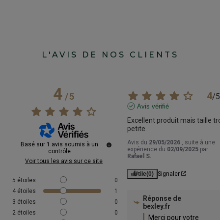
L'AVIS DE NOS CLIENTS
4
4
/
5
/
5
Avis vérifié
Excellent produit mais taille tr
petite.
Avis du
29/05/2026
, suite à une
Basé sur
1
avis soumis à un
expérience du
02/09/2025
par
contrôle
Rafael S.
Voir tous les avis sur ce site
Utile
(0)
Signaler
5
étoiles
0
4
étoiles
1
Réponse de
3
étoiles
0
bexley.fr
2
étoiles
0
Merci pour votre 