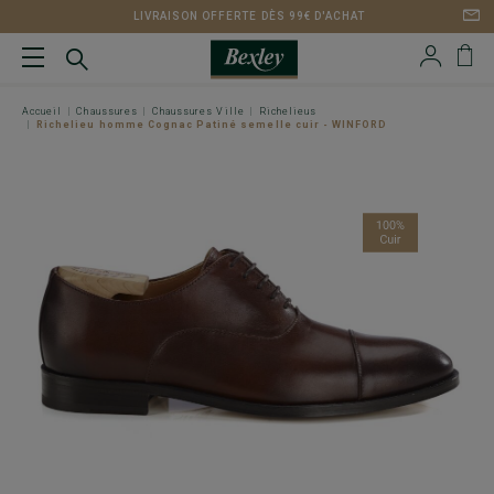
LIVRAISON OFFERTE DÈS 99€ D'ACHAT
Accueil
Chaussures
Chaussures Ville
Richelieus
Richelieu homme Cognac Patiné semelle cuir - WINFORD