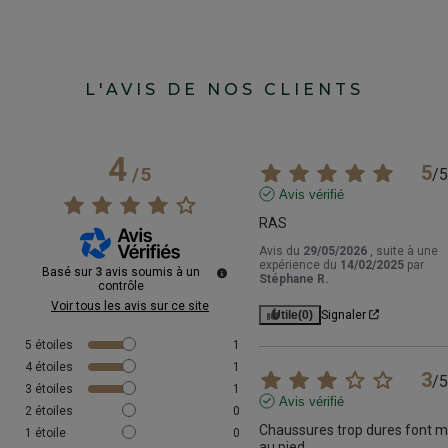
L'AVIS DE NOS CLIENTS
4
5
/
5
/
5
Avis vérifié
RAS
Avis du
29/05/2026
, suite à une
expérience du
14/02/2025
par
Basé sur
3
avis soumis à un
Stéphane R.
contrôle
Voir tous les avis sur ce site
Utile
(0)
Signaler
5
étoiles
1
4
étoiles
1
3
/
5
3
étoiles
1
Avis vérifié
2
étoiles
0
Chaussures trop dures font ma
1
étoile
0
au pied.