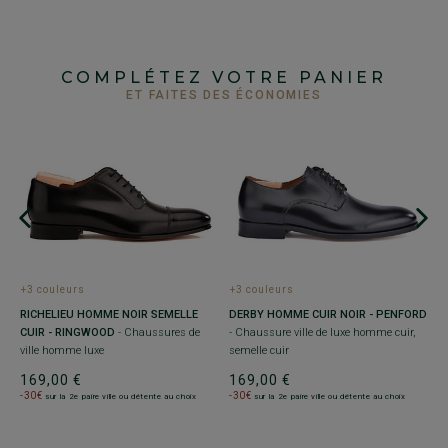
COMPLÉTEZ VOTRE PANIER
ET FAITES DES ÉCONOMIES
+3 couleurs
+3 couleurs
+
NÉ
RICHELIEU HOMME NOIR SEMELLE
DERBY HOMME CUIR NOIR - PENFORD
R
de
CUIR - RINGWOOD
- Chaussures de
- Chaussure ville de luxe homme cuir,
S
ville homme luxe
semelle cuir
h
169,00 €
169,00 €
1
-30€
-30€
-
sur la 2e paire ville ou détente au choix
sur la 2e paire ville ou détente au choix