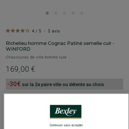
4
/
5
-
3
avis
Richelieu homme Cognac Patiné semelle cuir -
WINFORD
Chaussures de ville homme luxe
169,00 €
-30€
sur la 2e paire ville ou détente au choix
Payez en plusieurs fois dès 199€ d'achat
COULEURS DISPONIBLES
Continuer sans accepter