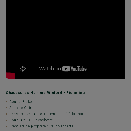
Chaussures Homme Winford - Richelieu
Cousu Blake.
Semelle Cuir.
Dessus : Veau box italien patiné à la main .
Doublure : Cuir vachette.
Première de propreté : Cuir Vachette.