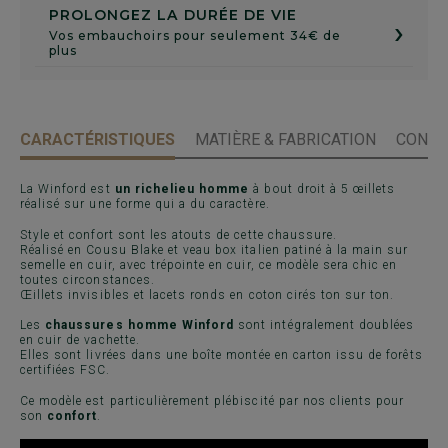
PROLONGEZ LA DURÉE DE VIE
›
Vos embauchoirs pour seulement 34€ de
plus
CARACTÉRISTIQUES
MATIÈRE & FABRICATION
CONSE
La Winford est
un richelieu homme
à bout droit à 5 œillets
réalisé sur une forme qui a du caractère.
Style et confort sont les atouts de cette chaussure.
Réalisé en Cousu Blake et veau box italien patiné à la main sur
semelle en cuir, avec trépointe en cuir, ce modèle sera chic en
toutes circonstances.
Œillets invisibles et lacets ronds en coton cirés ton sur ton.
Les
chaussures homme Winford
sont intégralement doublées
en cuir de vachette.
Elles sont livrées dans une boîte montée en carton issu de forêts
certifiées FSC.
Ce modèle est particulièrement plébiscité par nos clients pour
son
confort
.