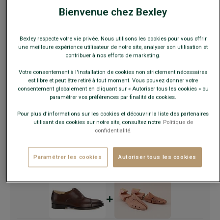
Bienvenue chez Bexley
En cas d'hésitation, choisir la pointure en-dessous de votre
pointure habituelle.
Bexley respecte votre vie privée. Nous utilisons les cookies pour vous offrir
une meilleure expérience utilisateur de notre site, analyser son utilisation et
contribuer à nos efforts de marketing.
Guide des tailles
Votre consentement à l'installation de cookies non strictement nécessaires
est libre et peut être retiré à tout moment. Vous pouvez donner votre
consentement globalement en cliquant sur « Autoriser tous les cookies » ou
paramétrer vos préférences par finalité de cookies.
AJOUTER AU PANIER
−
+
Pour plus d'informations sur les cookies et découvrir la liste des partenaires
utilisant des cookies sur notre site, consultez notre
Politique de
Voir la disponibilité en magasin
confidentialité.
Livré en 24h ouvrées avec Chronopost Express
(commandez avant 14h)
Paramétrer les cookies
Autoriser tous les cookies
30 jours pour changer d'avis !
+