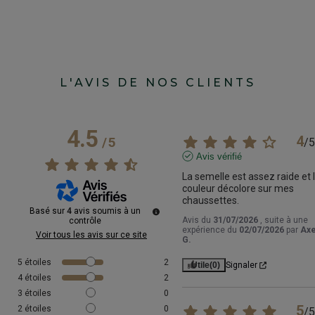
L'AVIS DE NOS CLIENTS
4.5
4
/
5
/
5
Avis vérifié
La semelle est assez raide et l
couleur décolore sur mes 
chaussettes.
Basé sur
4
avis soumis à un
Avis du
31/07/2026
, suite à une
contrôle
expérience du
02/07/2026
par
Axe
Voir tous les avis sur ce site
G.
5
étoiles
2
Utile
(0)
Signaler
4
étoiles
2
3
étoiles
0
5
2
étoiles
0
/
5