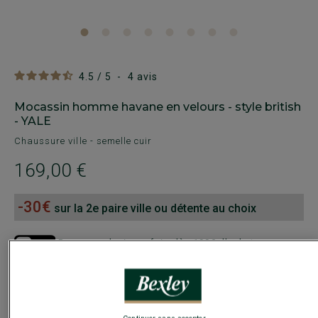
4.5
/
5
-
4
avis
Mocassin homme havane en velours - style british
- YALE
Chaussure ville - semelle cuir
169,00 €
-30€
sur la 2e paire ville ou détente au choix
Payez en plusieurs fois dès 199€ d'achat
COULEURS DISPONIBLES