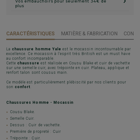
Vos embauchoirs pour seulement 34€ de
plus
CARACTÉRISTIQUES
MATIÈRE & FABRICATION
CONSE
La
chaussure homme Yale
est le mocassin incontournable par
excellence. Ce mocassin à l’esprit très British est un must have
au confort incomparable.
Cette
chaussure
est réalisée en Cousu Blake et cuir de vachette
sur une semelle cuir, avec trépointe en cuir. Plateau, applique et
renfort talon sont cousus main.
Ce modèle est particulièrement plébiscité par nos clients pour
son
confort
.
Chaussures Homme - Mocassin
Cousu Blake.
Semelle Cuir.
Dessus : Cuir de vachette.
Première de propreté : Cuir
Trépointe : Cuir.