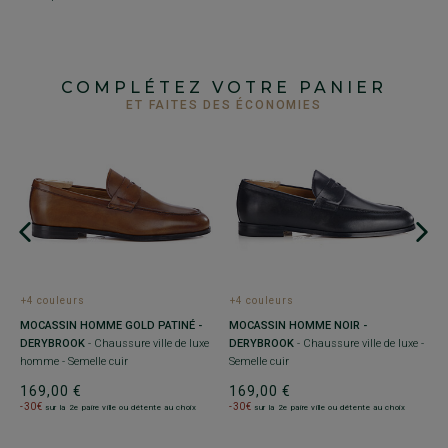
COMPLÉTEZ VOTRE PANIER
ET FAITES DES ÉCONOMIES
+
+4 couleurs
+4 couleurs
D
MOCASSIN HOMME GOLD PATINÉ -
MOCASSIN HOMME NOIR -
S
DERYBROOK
- Chaussure ville de luxe
DERYBROOK
- Chaussure ville de luxe -
C
homme - Semelle cuir
Semelle cuir
bo
169,00 €
169,00 €
1
-30€
-30€
sur la 2e paire ville ou détente au choix
sur la 2e paire ville ou détente au choix
-