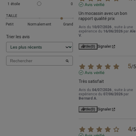
1
étoile
0
Avis vérifié
Un mocassin avec un bon 
TAILLE
rapport qualité prix
Petit
Normalement
Grand
Avis du
10/07/2026
, suite à une
expérience du
16/06/2026
par
Ale
V.
Trier les avis
Utile
(0)
Signaler
5
/
5
Avis vérifié
Très satisfait
Avis du
04/07/2026
, suite à une
expérience du
07/06/2026
par
Bernard A.
Utile
(0)
Signaler
4
/
5
Avis vérifié