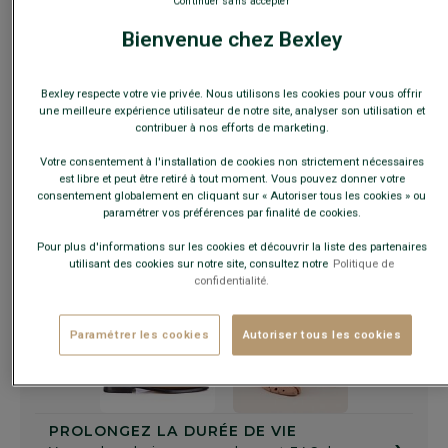
Continuer sans accepter
Bienvenue chez Bexley
Guide des tailles
Bexley respecte votre vie privée. Nous utilisons les cookies pour vous offrir
une meilleure expérience utilisateur de notre site, analyser son utilisation et
contribuer à nos efforts de marketing.
AJOUTER AU PANIER
−
+
Votre consentement à l'installation de cookies non strictement nécessaires
est libre et peut être retiré à tout moment. Vous pouvez donner votre
consentement globalement en cliquant sur « Autoriser tous les cookies » ou
paramétrer vos préférences par finalité de cookies.
Voir la disponibilité en magasin
Livré en 24h ouvrées avec Chronopost Express
Pour plus d'informations sur les cookies et découvrir la liste des partenaires
(commandez avant 14h)
utilisant des cookies sur notre site, consultez notre
Politique de
confidentialité.
30 jours pour changer d'avis !
Paramétrer les cookies
Autoriser tous les cookies
+
PROLONGEZ LA DURÉE DE VIE
›