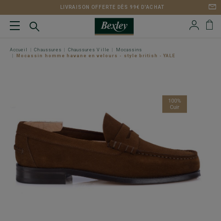
LIVRAISON OFFERTE DÈS 99€ D'ACHAT
Accueil
Chaussures
Chaussures Ville
Mocassins
Mocassin homme havane en velours - style british - YALE