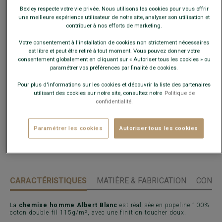
Bexley respecte votre vie privée. Nous utilisons les cookies pour vous offrir
En cas d'hésitation, choisir la taille en-dessous de votre
une meilleure expérience utilisateur de notre site, analyser son utilisation et
taille habituelle.
contribuer à nos efforts de marketing.
Votre consentement à l'installation de cookies non strictement nécessaires
Guide des tailles
est libre et peut être retiré à tout moment. Vous pouvez donner votre
consentement globalement en cliquant sur « Autoriser tous les cookies » ou
Quelle est ma taille ?
paramétrer vos préférences par finalité de cookies.
Pour plus d'informations sur les cookies et découvrir la liste des partenaires
AJOUTER AU PANIER
utilisant des cookies sur notre site, consultez notre
Politique de
−
+
confidentialité.
Livré en 24h ouvrées avec Chronopost Express
Paramétrer les cookies
Autoriser tous les cookies
(commandez avant 14h)
30 jours pour changer d'avis !
CARACTÉRISTIQUES
MATIÈRE & FABRICATION
CONSE
La
chemise homme Albert Blanc
est réalisée en popeline 100%
coton double fil 115g/m², avec une finition toucher doux.