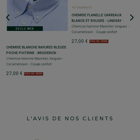
+3 couleurs
CHEMISE FLANELLE CARREAUX
BLANCS ET ROUGES - LINDSAY
-
Chemise homme Manches longues -
EXCLU WEB
Col américain - Coupe confort
+
27,00 €
FINS DE SÉRIE
CHEMISE BLANCHE RAYURES BLEUES
C
POCHE POITRINE - BRODERICK
-
E
Chemise homme Manches longues -
C
Col américain - Coupe confort
a
27,00 €
2
FINS DE SÉRIE
L'AVIS DE NOS CLIENTS