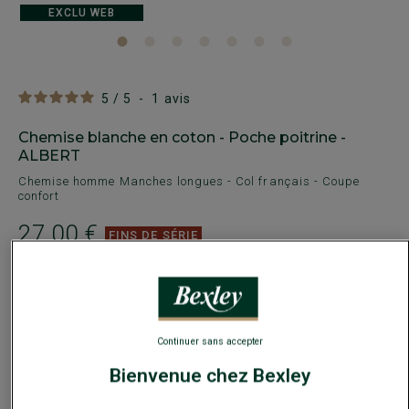
EXCLU WEB
5
/
5
-
1
avis
Chemise blanche en coton - Poche poitrine -
ALBERT
Chemise homme Manches longues - Col français - Coupe
confort
27,00 €
FINS DE SÉRIE
Payez en plusieurs fois dès 199€ d'achat
COULEURS DISPONIBLES
Continuer sans accepter
Bienvenue chez Bexley