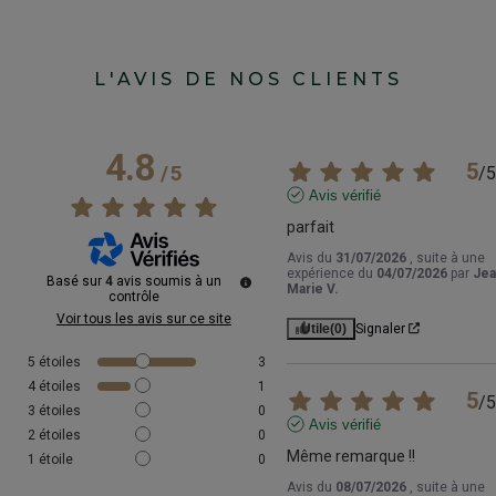
L'AVIS DE NOS CLIENTS
4.8
5
/
5
/
5
Avis vérifié
parfait
Avis du
31/07/2026
, suite à une
expérience du
04/07/2026
par
Jea
Basé sur
4
avis soumis à un
Marie V.
contrôle
Voir tous les avis sur ce site
Utile
(0)
Signaler
5
étoiles
3
4
étoiles
1
5
/
5
3
étoiles
0
Avis vérifié
2
étoiles
0
Même remarque !!
1
étoile
0
Avis du
08/07/2026
, suite à une