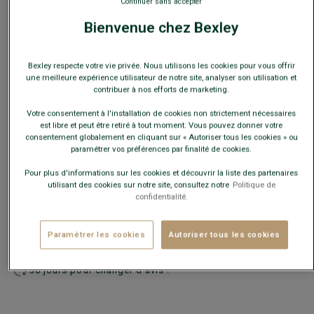
Continuer sans accepter
Bienvenue chez Bexley
En cas d'hésitation, choisir la taille en-dessous de votre
Bexley respecte votre vie privée. Nous utilisons les cookies pour vous offrir
taille habituelle.
une meilleure expérience utilisateur de notre site, analyser son utilisation et
contribuer à nos efforts de marketing.
Guide des tailles
Votre consentement à l'installation de cookies non strictement nécessaires
est libre et peut être retiré à tout moment. Vous pouvez donner votre
consentement globalement en cliquant sur « Autoriser tous les cookies » ou
Quelle est ma taille ?
paramétrer vos préférences par finalité de cookies.
Pour plus d'informations sur les cookies et découvrir la liste des partenaires
AJOUTER AU PANIER
−
+
utilisant des cookies sur notre site, consultez notre
Politique de
confidentialité.
Voir la disponibilité en magasin
Paramétrer les cookies
Autoriser tous les cookies
Livré en 24h ouvrées avec Chronopost Express
(commandez avant 14h)
30 jours pour changer d'avis !