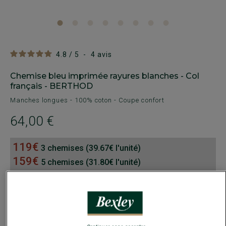
4.8
/
5
-
4
avis
Chemise bleu imprimée rayures blanches - Col
français - BERTHOD
Manches longues - 100% coton - Coupe confort
64,00 €
119€
3 chemises (39.67€ l'unité)
159€
5 chemises (31.80€ l'unité)
Payez en plusieurs fois dès 199€ d'achat
COULEURS DISPONIBLES