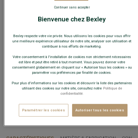
Continuer sans accepter
Bienvenue chez Bexley
Ce modèle taille grand, choisir la taille en-dessous de votre
taille habituelle.
Bexley respecte votre vie privée. Nous utilisons les cookies pour vous offrir
une meilleure expérience utilisateur de notre site, analyser son utilisation et
contribuer à nos efforts de marketing.
Guide des tailles
Votre consentement à l'installation de cookies non strictement nécessaires
Quelle est ma taille ?
est libre et peut être retiré à tout moment. Vous pouvez donner votre
consentement globalement en cliquant sur « Autoriser tous les cookies » ou
paramétrer vos préférences par finalité de cookies.
AJOUTER AU PANIER
−
+
Pour plus d'informations sur les cookies et découvrir la liste des partenaires
utilisant des cookies sur notre site, consultez notre
Politique de
confidentialité.
Voir la disponibilité en magasin
Livré en 24h ouvrées avec Chronopost Express
(commandez avant 14h)
Paramétrer les cookies
Autoriser tous les cookies
30 jours pour changer d'avis !