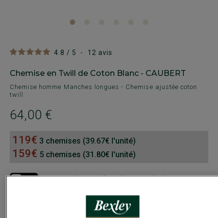
4.8
/
5
-
12
avis
Chemise en Twill de Coton Blanc - CAUBERT
Chemise homme Manches longues - Chemise ajustée coton
twill
64,00 €
119€
3 chemises (39.67€ l'unité)
159€
5 chemises (31.80€ l'unité)
Payez en plusieurs fois dès 199€ d'achat
COULEURS DISPONIBLES