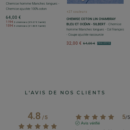
Chemise homme Manches longues -
Chemise ajustée 100% coton
+27 couleurs
+
64,00 €
CHEMISE COTON LIN CHAMBRAY
C
119€
3 chemises (39.67€ l'unité)
BLEU ET OCÉAN - SILBERT
- Chemise
B
159€
5 chemises (31.80€ l'unité)
homme Manches longues - Col français
h
- Coupe ajustée raccourcie
C
32,00 €
3
64,00 €
PRIX D'ÉTÉ
L'AVIS DE NOS CLIENTS
4.8
5
/
5
/
5
Avis vérifié