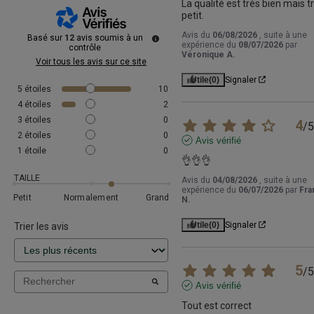
La qualité est très bien mais tr
petit.
Avis du
06/08/2026
, suite à une
Basé sur
12
avis soumis à un
expérience du
08/07/2026
par
contrôle
Véronique A.
Voir tous les avis sur ce site
Utile
(0)
Signaler
5
étoiles
10
4
étoiles
2
3
étoiles
0
4
/
5
2
étoiles
0
Avis vérifié
1
étoile
0
👌👌👌
TAILLE
Avis du
04/08/2026
, suite à une
expérience du
06/07/2026
par
Fra
Petit
Normalement
Grand
N.
Utile
(0)
Signaler
Trier les avis
5
/
5
Avis vérifié
Tout est correct