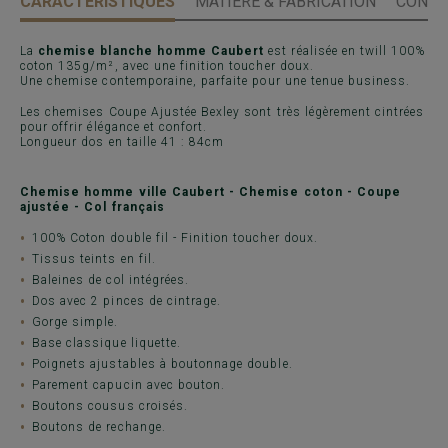
CARACTÉRISTIQUES
MATIÈRE & FABRICATION
CONSE
La
chemise blanche homme Caubert
est réalisée en twill 100%
coton 135g/m², avec une finition toucher doux.
Une chemise contemporaine, parfaite pour une tenue business.
Les chemises Coupe Ajustée Bexley sont très légèrement cintrées
pour offrir élégance et confort.
Longueur dos en taille 41 : 84cm
Chemise homme ville Caubert - Chemise coton - Coupe
ajustée - Col français
100% Coton double fil - Finition toucher doux.
Tissus teints en fil.
Baleines de col intégrées.
Dos avec 2 pinces de cintrage.
Gorge simple.
Base classique liquette.
Poignets ajustables à boutonnage double.
Parement capucin avec bouton.
Boutons cousus croisés.
Boutons de rechange.