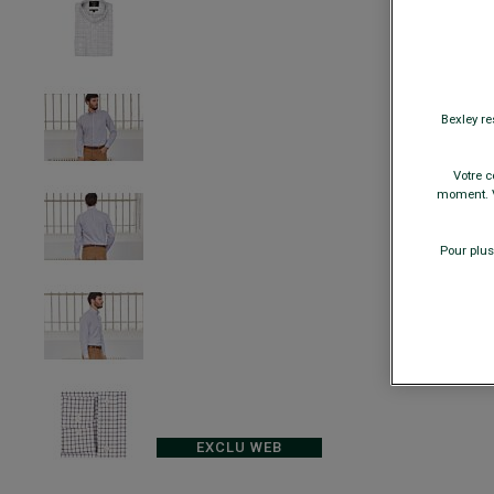
Bexley re
Votre c
moment. V
Pour plus
EXCLU WEB