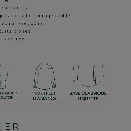
rine.
ique liquette.
justables à boutonnage double.
capucin avec bouton.
ousus croisés.
e rechange.
IER