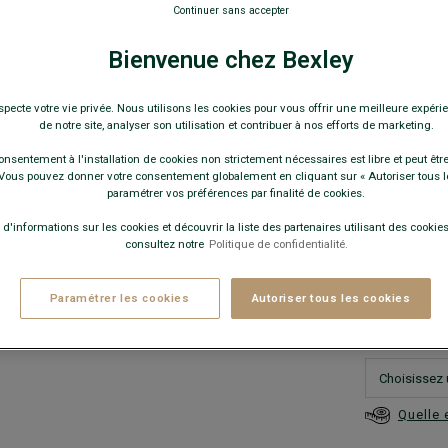
Chemise hom
Continuer sans accepter
64,0
Bienvenue chez Bexley
119€
3 c
specte votre vie privée. Nous utilisons les cookies pour vous offrir une meilleure expérie
de notre site, analyser son utilisation et contribuer à nos efforts de marketing.
159€
5 c
onsentement à l'installation de cookies non strictement nécessaires est libre et peut être 
ous pouvez donner votre consentement globalement en cliquant sur « Autoriser tous l
Pay
paramétrer vos préférences par finalité de cookies.
COULEURS 
 d'informations sur les cookies et découvrir la liste des partenaires utilisant des cookies 
consultez notre
Politique de confidentialité.
Paramétrer les cookies
Autoriser tous les cookies
Quelle 