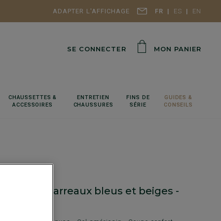
ADAPTER L'AFFICHAGE
FR
ES
EN
SE CONNECTER
MON PANIER
CHAUSSETTES &
ENTRETIEN
FINS DE
GUIDES &
ACCESSOIRES
CHAUSSURES
SÉRIE
CONSEILS
 flanelle carreaux bleus et beiges -
Y