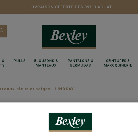
LIVRAISON OFFERTE DÈS 99€ D'ACHAT
 &
PULLS
BLOUSONS &
PANTALONS &
CEINTURES &
RTS
MANTEAUX
BERMUDAS
MAROQUINERIE
rreaux bleus et beiges - LINDSAY
Chemise
LINDSA