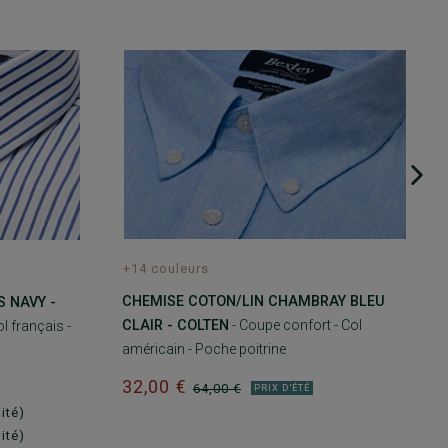
+14 couleurs
CHEMISE COTON/LIN CHAMBRAY BLEU
 NAVY -
CLAIR - COLTEN
- Coupe confort - Col
l français -
américain - Poche poitrine
32,00 €
64,00 €
PRIX D'ÉTÉ
ité)
ité)