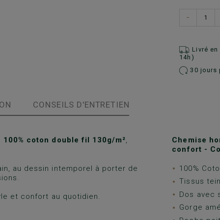
−
Livré e
14h)
30 jours 
ION
CONSEILS D'ENTRETIEN
e 100% coton double fil 130g/m²
,
Chemise ho
confort - C
in, au dessin intemporel à porter de
100% Coton
sions.
Tissus tein
Dos avec s
e et confort au quotidien.
Gorge amé