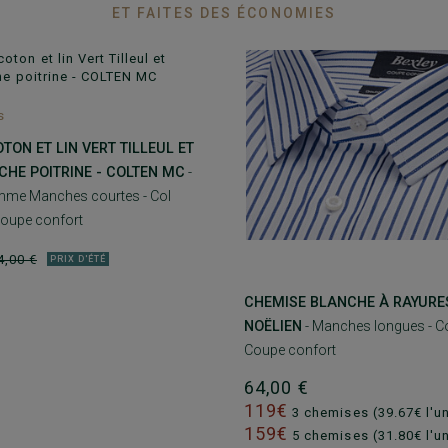
ET FAITES DES ÉCONOMIES
s
TON ET LIN VERT TILLEUL ET
CHE POITRINE - COLTEN MC
-
me Manches courtes - Col
Coupe confort
4,00 €
PRIX D'ÉTÉ
CHEMISE BLANCHE À RAYURES
NOËLIEN
- Manches longues - Co
Coupe confort
64,00 €
119€
3 chemises (39.67€ l'un
159€
5 chemises (31.80€ l'un