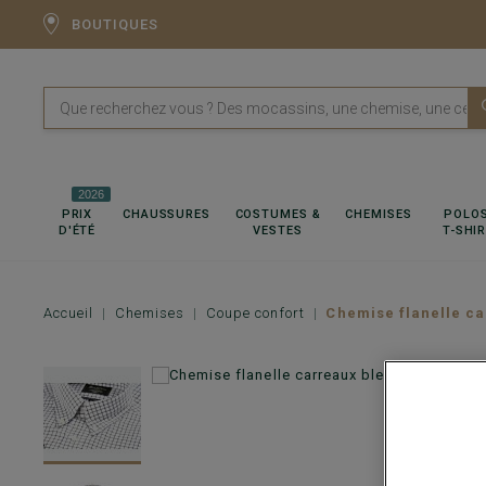
BOUTIQUES
2026
PRIX
CHAUSSURES
COSTUMES &
CHEMISES
POLOS
D'ÉTÉ
VESTES
T-SHI
Accueil
Chemises
Coupe confort
Chemise flanelle ca