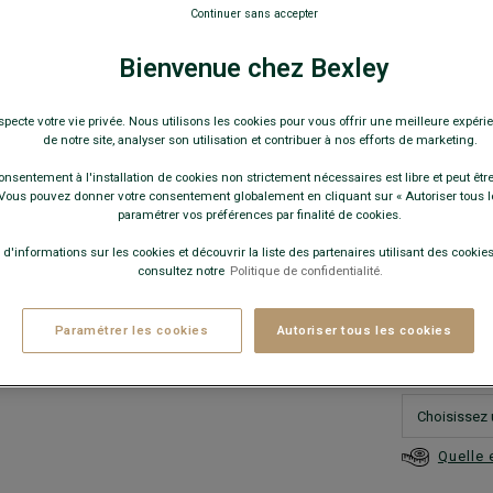
Col américai
Continuer sans accepter
64,0
Bienvenue chez Bexley
119€
3 c
specte votre vie privée. Nous utilisons les cookies pour vous offrir une meilleure expérie
de notre site, analyser son utilisation et contribuer à nos efforts de marketing.
159€
5 c
onsentement à l'installation de cookies non strictement nécessaires est libre et peut être 
ous pouvez donner votre consentement globalement en cliquant sur « Autoriser tous l
Pay
paramétrer vos préférences par finalité de cookies.
COULEURS 
 d'informations sur les cookies et découvrir la liste des partenaires utilisant des cookies 
consultez notre
Politique de confidentialité.
Paramétrer les cookies
Autoriser tous les cookies
Quelle 