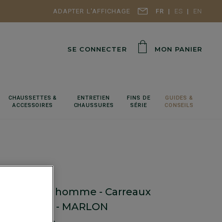
ADAPTER L'AFFICHAGE
FR
ES
EN
SE CONNECTER
MON PANIER
CHAUSSETTES &
ENTRETIEN
FINS DE
GUIDES &
ACCESSOIRES
CHAUSSURES
SÉRIE
CONSEILS
 Popeline homme - Carreaux
x et Blanc - MARLON