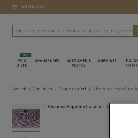
BOUTIQUES
2026
PRIX
CHAUSSURES
COSTUMES &
CHEMISES
POLOS
D'ÉTÉ
VESTES
T-SHI
Accueil
Chemises
Coupe confort
Chemise Popeline h