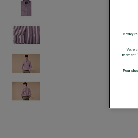
Bexley re
Votre c
moment. V
Pour plus