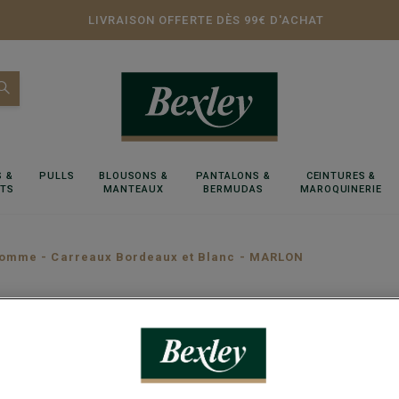
LIVRAISON OFFERTE DÈS 99€ D'ACHAT
 &
PULLS
BLOUSONS &
PANTALONS &
CEINTURES &
RTS
MANTEAUX
BERMUDAS
MAROQUINERIE
omme - Carreaux Bordeaux et Blanc - MARLON
Chemise
Bordeau