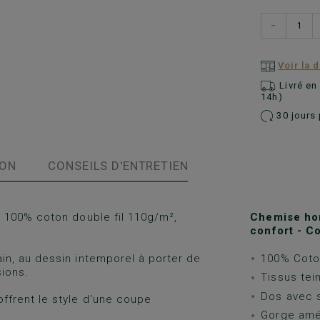
−
Voir la 
Livré e
14h)
30 jours 
ION
CONSEILS D'ENTRETIEN
 100% coton double fil 110g/m²,
Chemise ho
confort - C
in, au dessin intemporel à porter de
100% Coton
sions.
Tissus tein
Dos avec s
ffrent le style d'une coupe
Gorge amé