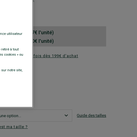
n - Coupe confort
0 €
hemises (39.67€ l'unité)
nce utilisateur
hemises (31.80€ l'unité)
retiré à tout
es cookies » ou
ez en plusieurs fois dès 199€ d'achat
DISPONIBLES
sur notre site,
Guide des tailles
est ma taille ?