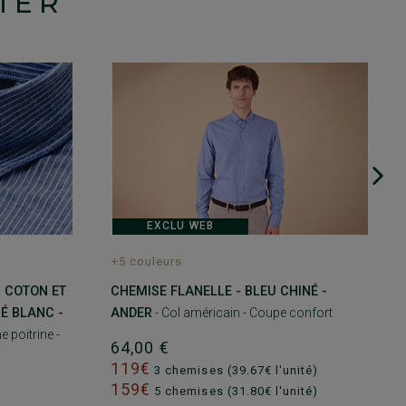
IER
EXCLU WEB
+5 couleurs
 COTON ET
CHEMISE FLANELLE - BLEU CHINÉ -
É BLANC -
ANDER
- Col américain - Coupe confort
poitrine -
64,00 €
119€
3 chemises (39.67€ l'unité)
159€
5 chemises (31.80€ l'unité)