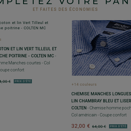
MPLÉTEZ VOTRE PAN
ET FAITES DES ÉCONOMIES
s
TON ET LIN VERT TILLEUL ET
CHE POITRINE - COLTEN MC
-
me Manches courtes - Col
Coupe confort
4,00 €
PRIX D'ÉTÉ
+14 couleurs
CHEMISE MANCHES LONGUES
LIN CHAMBRAY BLEU ET LISER
COLTEN
- Chemise homme poche 
Col américain - Coupe confort
32,00 €
64,00 €
PRIX D'ÉTÉ