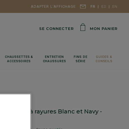
ADAPTER L'AFFICHAGE
FR
ES
EN
SE CONNECTER
MON PANIER
CHAUSSETTES &
ENTRETIEN
FINS DE
GUIDES &
ACCESSOIRES
CHAUSSURES
SÉRIE
CONSEILS
 homme à rayures Blanc et Navy -
O