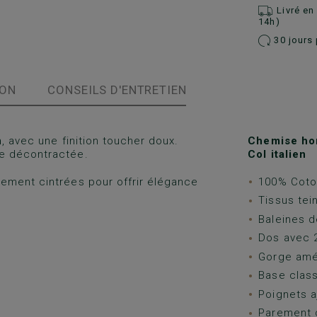
Livré e
14h)
30 jours 
ION
CONSEILS D'ENTRETIEN
n
, avec une finition toucher doux.
Chemise hom
e décontractée.
Col italien
rement cintrées pour offrir élégance
100% Coton
Tissus tein
Baleines d
Dos avec 2
Gorge amé
Base class
Poignets a
Parement 