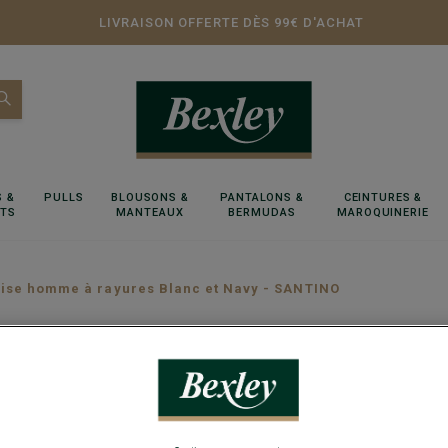
LIVRAISON OFFERTE DÈS 99€ D'ACHAT
 &
PULLS
BLOUSONS &
PANTALONS &
CEINTURES &
RTS
MANTEAUX
BERMUDAS
MAROQUINERIE
ise homme à rayures Blanc et Navy - SANTINO
Chemise
SANTIN