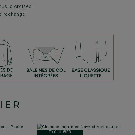
ousus croisés.
e rechange.
IER
EXCLU WEB