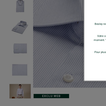
Bexley re
Votre c
moment. V
Pour plus
EXCLU WEB