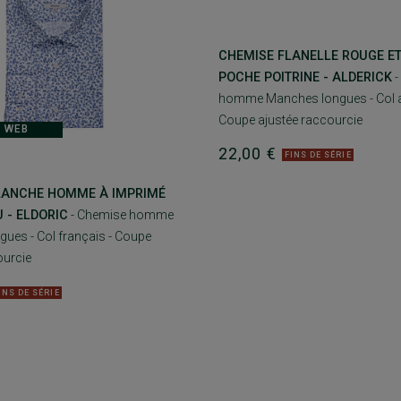
CHEMISE FLANELLE ROUGE ET
POCHE POITRINE - ALDERICK
-
homme Manches longues - Col a
Coupe ajustée raccourcie
 WEB
22,00 €
FINS DE SÉRIE
LANCHE HOMME À IMPRIMÉ
U - ELDORIC
- Chemise homme
ues - Col français - Coupe
ourcie
INS DE SÉRIE