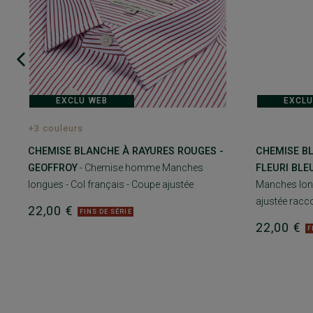
EXCLU WEB
EXCLU
+3 couleurs
CHEMISE BLANCHE À RAYURES ROUGES -
CHEMISE B
GEOFFROY
- Chemise homme Manches
FLEURI BLE
longues - Col français - Coupe ajustée
Manches long
ajustée racc
22,00 €
FINS DE SÉRIE
22,00 €
F