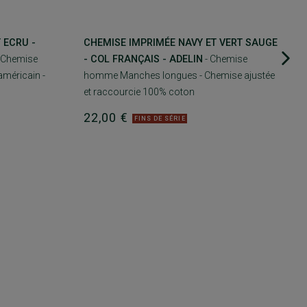
 ECRU -
CHEMISE IMPRIMÉE NAVY ET VERT SAUGE
 Chemise
- COL FRANÇAIS - ADELIN
- Chemise
méricain -
homme Manches longues - Chemise ajustée
et raccourcie 100% coton
22,00 €
FINS DE SÉRIE