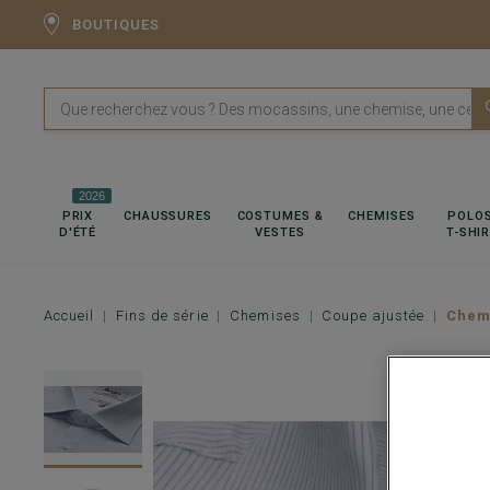
BOUTIQUES
2026
PRIX
CHAUSSURES
COSTUMES &
CHEMISES
POLOS
D'ÉTÉ
VESTES
T-SHI
Accueil
Fins de série
Chemises
Coupe ajustée
Chem