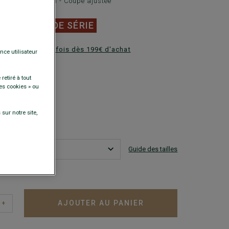
ues - Col Italien - Coupe ajustée
0 €
FINS DE SÉRIE
ez en plusieurs fois dès 199€ d'achat
nce utilisateur
DISPONIBLES
retiré à tout
es cookies » ou
sur notre site,
Guide des tailles
est ma taille ?
AJOUTER AU PANIER
+