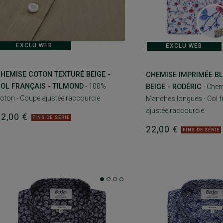
EXCLU WEB
EXCLU WEB
HEMISE COTON TEXTURÉ BEIGE -
CHEMISE IMPRIMÉE BL
OL FRANÇAIS - TILMOND
- 100%
BEIGE - RODÉRIC
- Che
oton - Coupe ajustée raccourcie
Manches longues - Col f
ajustée raccourcie
22,00 €
FINS DE SÉRIE
22,00 €
FINS DE SÉRIE