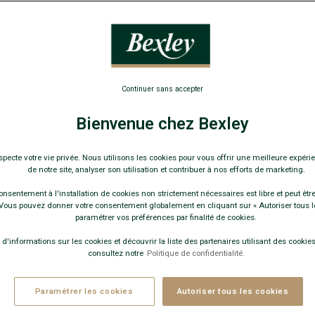
Continuer sans accepter
Bienvenue chez Bexley
specte votre vie privée. Nous utilisons les cookies pour vous offrir une meilleure expérie
de notre site, analyser son utilisation et contribuer à nos efforts de marketing.
onsentement à l'installation de cookies non strictement nécessaires est libre et peut être 
ous pouvez donner votre consentement globalement en cliquant sur « Autoriser tous l
paramétrer vos préférences par finalité de cookies.
 d'informations sur les cookies et découvrir la liste des partenaires utilisant des cookies 
+3 couleurs
3 couleurs
consultez notre
Politique de confidentialité.
CHEMISE HOMME JERS
HEMISE HOMME JERSEY 100%
COTON - BLEU CIEL - 
OTON - NAVY FONCÉ - AIGNAN
- Col
Paramétrer les cookies
Autoriser tous les cookies
américain - Coupe ajust
méricain - Coupe ajustée raccourcie