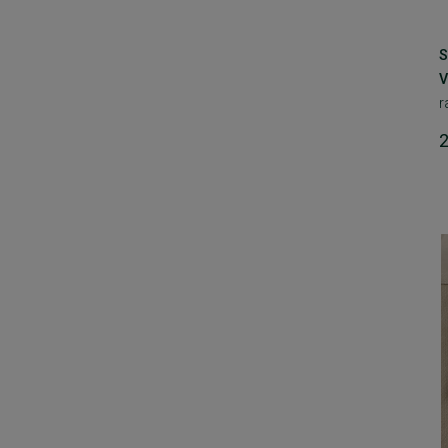
S
V
r