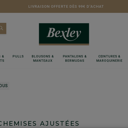
LIVRAISON OFFERTE DÈS 99€ D'ACHAT
 &
PULLS
BLOUSONS &
PANTALONS &
CEINTURES &
RTS
MANTEAUX
BERMUDAS
MAROQUINERIE
OUS
CHEMISES AJUSTÉES