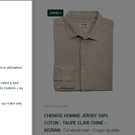
nce utilisateur
retiré à tout
es cookies » ou
sur notre site,
+3 couleurs
CHEMISE HOMME JERSEY 100%
EY 100%
COTON - TAUPE CLAIR CHINÉ -
AIGNAN
- Col
AIGNAN
- Col américain - Coupe ajustée
ée raccourcie