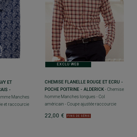
EXCLU WEB
CHEMISE FLANELLE ROUGE ET ECRU -
VY ET
POCHE POITRINE - ALDERICK
- Chemise
AIS -
homme Manches longues - Col
homme Manches
américain - Coupe ajustée raccourcie
e et raccourcie
22,00 €
FINS DE SÉRIE