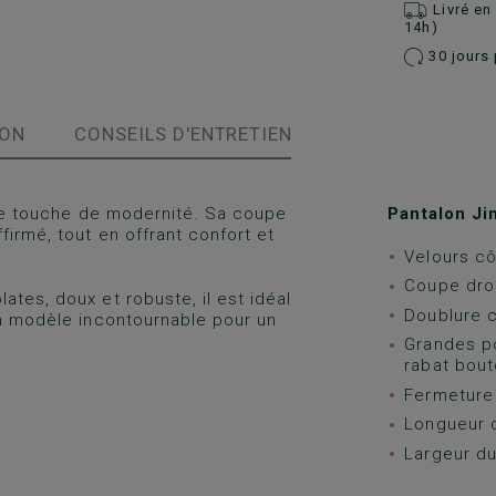
Livré e
14h)
30 jours 
ION
CONSEILS D'ENTRETIEN
une touche de modernité. Sa coupe
Pantalon Ji
firmé, tout en offrant confort et
Velours cô
Coupe droi
ates, doux et robuste, il est idéal
Doublure c
Un modèle incontournable pour un
Grandes po
rabat bout
Fermeture 
Longueur 
Largeur du