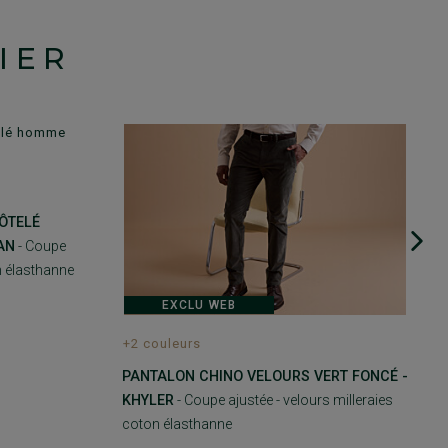
IER
ÔTELÉ
AN
- Coupe
n élasthanne
EXCLU WEB
+2 couleurs
PANTALON CHINO VELOURS VERT FONCÉ -
KHYLER
- Coupe ajustée - velours milleraies
coton élasthanne