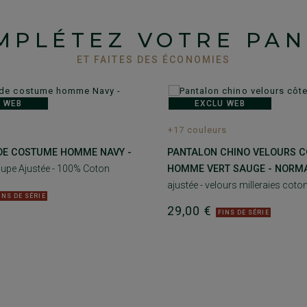
MPLÉTEZ VOTRE PAN
ET FAITES DES ÉCONOMIES
 WEB
EXCLU WEB
+17 couleurs
DE COSTUME HOMME NAVY -
PANTALON CHINO VELOURS C
upe Ajustée - 100% Coton
HOMME VERT SAUGE - NORM
ajustée - velours milleraies coto
INS DE SÉRIE
29,00 €
FINS DE SÉRIE