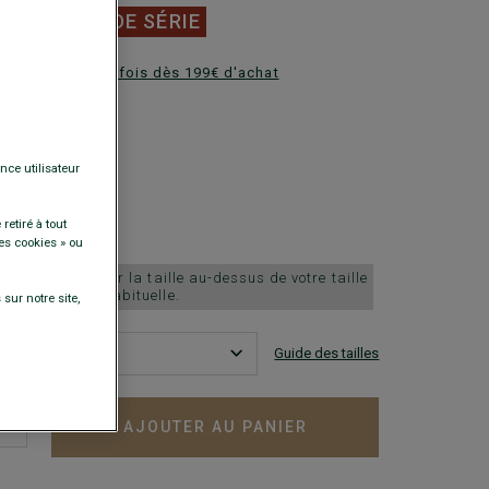
0 €
FINS DE SÉRIE
ez en plusieurs fois dès 199€ d'achat
DISPONIBLES
nce utilisateur
retiré à tout
es cookies » ou
ille petit, choisir la taille au-dessus de votre taille
habituelle.
sur notre site,
Guide des tailles
AJOUTER AU PANIER
+