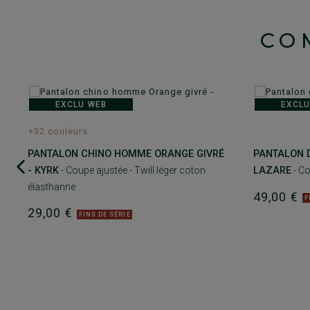
CO
EXCLU WEB
EXCLU
+32 couleurs
PANTALON CHINO HOMME ORANGE GIVRÉ
PANTALON 
- KYRK
- Coupe ajustée - Twill léger coton
LAZARE
- Co
élasthanne
49,00 €
F
29,00 €
FINS DE SÉRIE