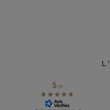
L
5
/
5