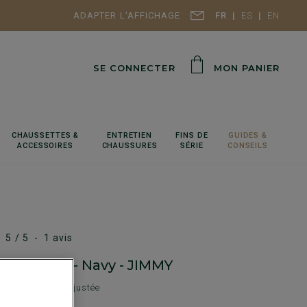
ADAPTER L'AFFICHAGE
FR
ES
EN
SE CONNECTER
MON PANIER
CHAUSSETTES &
ENTRETIEN
FINS DE
GUIDES &
ACCESSOIRES
CHAUSSURES
SÉRIE
CONSEILS
5
/
5
-
1
avis
n Homme - Navy - JIMMY
e Pant - Coupe ajustée