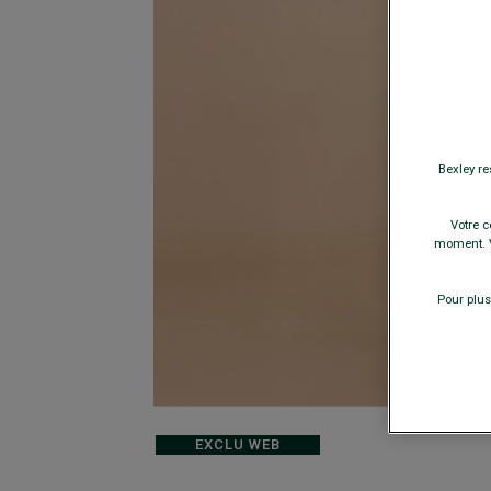
Bexley re
Votre c
moment. V
Pour plus
EXCLU WEB