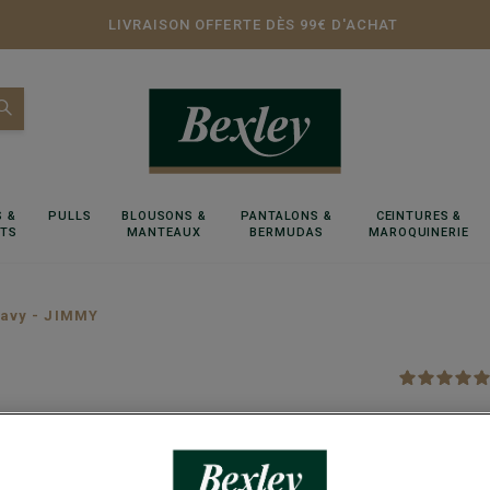
LIVRAISON OFFERTE DÈS 99€ D'ACHAT
 &
PULLS
BLOUSONS &
PANTALONS &
CEINTURES &
RTS
MANTEAUX
BERMUDAS
MAROQUINERIE
avy - JIMMY
Pantalo
Style Fatigu