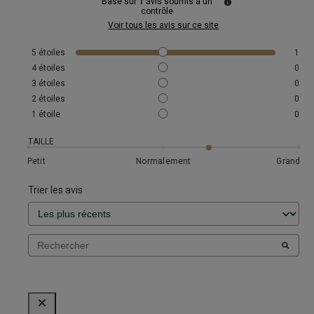
Basé sur
1
avis soumis à un
contrôle
Voir tous les avis sur ce site
5
étoiles
1
4
étoiles
0
3
étoiles
0
2
étoiles
0
1
étoile
0
TAILLE
Petit
Normalement
Grand
Trier les avis