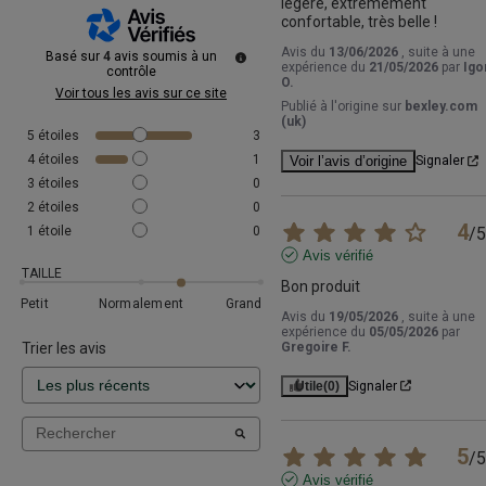
légère, extrêmement 
confortable, très belle !
Avis du
13/06/2026
, suite à une
Basé sur
4
avis soumis à un
expérience du
21/05/2026
par
Igo
contrôle
O.
Voir tous les avis sur ce site
Publié à l'origine sur
bexley.com
(uk)
5
étoiles
3
4
étoiles
1
Voir l’avis d’origine
Signaler
3
étoiles
0
2
étoiles
0
4
1
étoile
0
/
5
Avis vérifié
TAILLE
Bon produit
Petit
Normalement
Grand
Avis du
19/05/2026
, suite à une
expérience du
05/05/2026
par
Trier les avis
Gregoire F.
Utile
(0)
Signaler
5
/
5
Avis vérifié