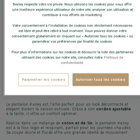
Bexley respecte votre vie privée. Nous utilisons les cookies pour vous offrir
une meilleure expérience utilisateur de notre site, analyser son utilisation et
Guide des tailles
contribuer à nos efforts de marketing.
Votre consentement à l'installation de cookies non strictement nécessaires
est libre et peut être retiré à tout moment. Vous pouvez donner votre
AJOUTER AU PANIER
−
+
consentement globalement en cliquant sur « Autoriser tous les cookies » ou
paramétrer vos préférences par finalité de cookies.
Pour plus d'informations sur les cookies et découvrir la liste des partenaires
Livré en 24h ouvrées avec Chronopost Express
utilisant des cookies sur notre site, consultez notre
Politique de
(commandez avant 14h)
confidentialité.
30 jours pour changer d'avis !
Paramétrer les cookies
Autoriser tous les cookies
CARACTÉRISTIQUES
MATIÈRE & FABRICATION
CONSE
Le pantalon Kasey est l'allié parfait pour un look décontracté et
élégant durant la saison estivale. Grâce à son
cordon ajustable
à la taille, il offre un confort optimal.
Réalisé dans un mélange de
coton et de lin
, le pantalon Kasey
est à la fois léger et respirant, parfait pour les journées chaudes.
Sa coupe droite et fluide offre une grande liberté de mouvement.