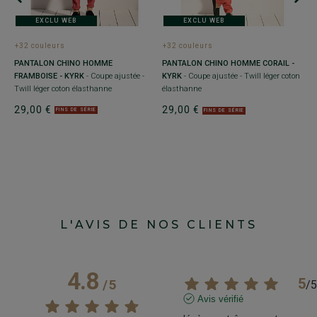
EXCLU WEB
EXCLU WEB
+32 couleurs
+32 couleurs
+
PANTALON CHINO HOMME
PANTALON CHINO HOMME CORAIL -
P
FRAMBOISE - KYRK
- Coupe ajustée -
KYRK
- Coupe ajustée - Twill léger coton
H
Twill léger coton élasthanne
élasthanne
Co
é
29,00 €
29,00 €
FINS DE SÉRIE
FINS DE SÉRIE
4
L'AVIS DE NOS CLIENTS
4.8
5
/
5
/
5
Avis vérifié