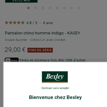
EXCLU WEB
4.8
/
5
-
4
avis
Pantalon chino homme Indigo - KASEY
Coupe Ajustée - Coton/Lin avec Cordon
29,00 €
FINS DE SÉRIE
Payez en plusieurs fois dès 199€ d'achat
COULEURS DISPONIBLES
Continuer sans accepter
Bienvenue chez Bexley
Ce modèle taille petit, choisir la taille au-dessus de votre
taille habituelle.