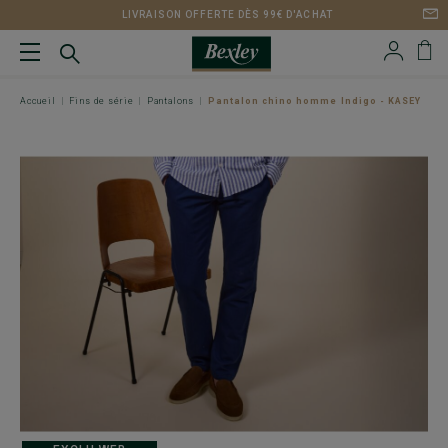
LIVRAISON OFFERTE DÈS 99€ D'ACHAT
Accueil
Fins de série
Pantalons
Pantalon chino homme Indigo - KASEY