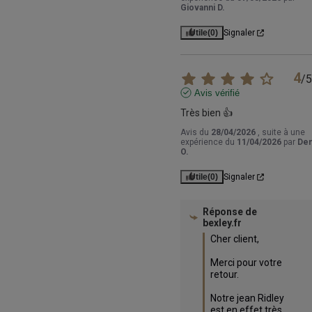
Giovanni D.
Utile
(0)
Signaler
4
/
5
Avis vérifié
Très bien 👍
Avis du
28/04/2026
, suite à une
expérience du
11/04/2026
par
Den
O.
Utile
(0)
Signaler
Réponse de
bexley.fr
Cher client,

Merci pour votre 
retour. 

Notre jean Ridley 
est en effet très 