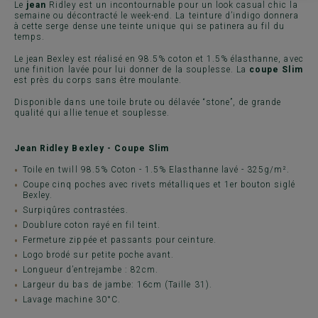
Le
jean
Ridley est un incontournable pour un look casual chic la
semaine ou décontracté le week-end. La teinture d’indigo donnera
à cette serge dense une teinte unique qui se patinera au fil du
temps.
Le jean Bexley est réalisé en 98.5% coton et 1.5% élasthanne, avec
une finition lavée pour lui donner de la souplesse. La
coupe Slim
est près du corps sans être moulante.
Disponible dans une toile brute ou délavée “stone”, de grande
qualité qui allie tenue et souplesse.
Jean Ridley Bexley - Coupe Slim
Toile en twill 98.5% Coton - 1.5% Elasthanne lavé - 325g/m².
Coupe cinq poches avec rivets métalliques et 1er bouton siglé
Bexley.
Surpiqûres contrastées.
Doublure coton rayé en fil teint.
Fermeture zippée et passants pour ceinture.
Logo brodé sur petite poche avant.
Longueur d’entrejambe : 82cm.
Largeur du bas de jambe: 16cm (Taille 31).
Lavage machine 30°C.