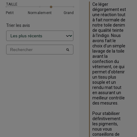
Ce léger 
TAILLE
dégorgement est 
Petit
Normalement
Grand
une réaction tout 
à fait normale de 
notre toile denim 
Trier les avis
de qualité teinte 
à l'indigo. Nous 
avons fait le 
choix d’un simple 
lavage de la toile 
avant la 
confection du 
vêtement, ce qui 
permet d'obtenir 
un tissu plus 
souple et un 
rendu mat tout 
en assurant un 
meilleur contrôle 
des mesures.

Pour stabiliser 
définitivement 
les pigments, 
nous vous 
conseillons de 