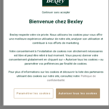
Ce modèle taille petit, choisir la taille au-dessus de votre
Continuer sans accepter
taille habituelle.
Bienvenue chez Bexley
Guide des tailles
Bexley respecte votre vie privée. Nous utilisons les cookies pour vous offrir
Quelle est ma taille ?
une meilleure expérience utilisateur de notre site, analyser son utilisation et
contribuer à nos efforts de marketing.
AJOUTER AU PANIER
−
+
Votre consentement à l'installation de cookies non strictement nécessaires
est libre et peut être retiré à tout moment. Vous pouvez donner votre
consentement globalement en cliquant sur « Autoriser tous les cookies » ou
paramétrer vos préférences par finalité de cookies.
Voir la disponibilité en magasin
Livré en 24h ouvrées avec Chronopost Express
Pour plus d'informations sur les cookies et découvrir la liste des partenaires
(commandez avant 14h)
utilisant des cookies sur notre site, consultez notre
Politique de
confidentialité.
30 jours pour changer d'avis !
Paramétrer les cookies
Autoriser tous les cookies
CARACTÉRISTIQUES
MATIÈRE & FABRICATION
CONSE