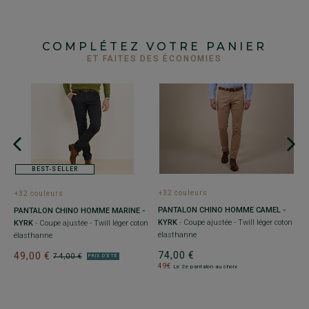
COMPLÉTEZ VOTRE PANIER
ET FAITES DES ÉCONOMIES
BEST-SELLER
+32 couleurs
+
+32 couleurs
PANTALON CHINO HOMME CAMEL -
P
PANTALON CHINO HOMME MARINE -
KYRK
- Coupe ajustée - Twill léger coton
NI
KYRK
- Coupe ajustée - Twill léger coton
élasthanne
co
élasthanne
74,00 €
7
49,00 €
74,00 €
PRIX D'ÉTÉ
49€
4
Le 2e pantalon au choix