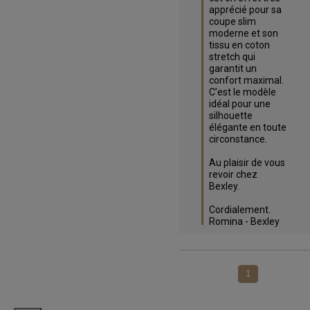
apprécié pour sa 
coupe slim 
moderne et son 
tissu en coton 
stretch qui 
garantit un 
confort maximal. 

C’est le modèle 
idéal pour une 
silhouette 
élégante en toute 
circonstance.

Au plaisir de vous 
revoir chez 
Bexley.

Cordialement.

Romina - Bexley
1