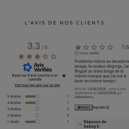
L'AVIS DE NOS CLIENTS
3.3
1
/
5
/
5
Avis vérifié
Problème même au deuxième
lavage, la couleur dégorge, j’ai 
flingué un chino beige de la 
Basé sur
3
avis soumis à un
même marque que j’ai mis à 
contrôle
laver en même temps !
Voir tous les avis sur ce site
Avis du
12/06/2026
, suite à une
expérience du
02/03/2026
par
5
étoiles
1
Sebastien L.
4
étoiles
1
Utile
(0)
Signaler
3
étoiles
0
2
étoiles
0
Réponse de
1
étoile
1
bexley.fr