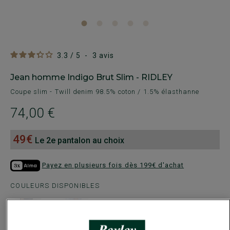
3.3
/
5
-
3
avis
Jean homme Indigo Brut Slim - RIDLEY
Coupe slim - Twill denim 98.5% coton / 1.5% élasthanne
74,00 €
49€
Le 2e pantalon au choix
Payez en plusieurs fois dès 199€ d'achat
COULEURS DISPONIBLES