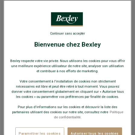
EXCLU WEB
Continuer sans accepter
Bienvenue chez Bexley
Pantalon habillé homme Kaki clair - LAURIAN
Coupe Ajustée - 100% Laine Vierge
Bexley respecte votre vie privée. Nous utilisons les cookies pour vous offrir
99,00 €
une meilleure expérience utilisateur de notre site, analyser son utilisation
et contribuer à nos efforts de marketing.
89€
Votre consentement à l'installation de cookies non strictement
Le 2e pantalon de costume
nécessaires est libre et peut être retiré à tout moment. Vous pouvez
donner votre consentement globalement en cliquant sur « Autoriser tous
les cookies » ou paramétrer vos préférences par finalité de cookies.
Payez en plusieurs fois dès 199€ d'achat
Pour plus d'informations sur les cookies et découvrir la liste des
COULEURS DISPONIBLES
partenaires utilisant des cookies sur notre site, consultez notre
Politique
de confidentialité.
Paramétrer les cookies
Autoriser tous les cookies