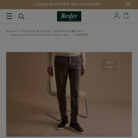
LIVRAISON OFFERTE DÈS 99€ D'ACHAT
Accueil
Costumes & Vestes
Pantalons habillés
Pantalon habillé homme Kaki clair - LAURIAN