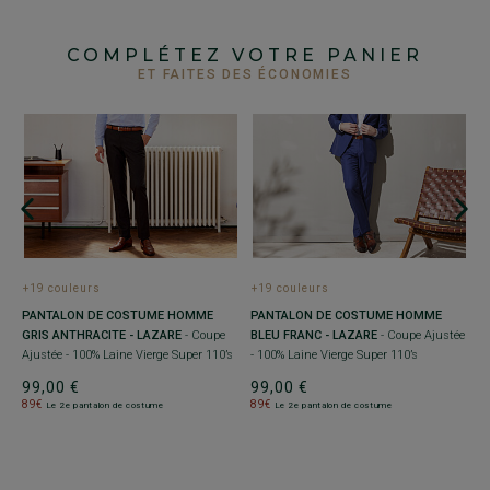
COMPLÉTEZ VOTRE PANIER
ET FAITES DES ÉCONOMIES
+
P
V
Aj
5
+19 couleurs
+19 couleurs
PANTALON DE COSTUME HOMME
PANTALON DE COSTUME HOMME
pe
GRIS ANTHRACITE - LAZARE
- Coupe
BLEU FRANC - LAZARE
- Coupe Ajustée
Ajustée - 100% Laine Vierge Super 110’s
- 100% Laine Vierge Super 110’s
99,00 €
99,00 €
89€
89€
Le 2e pantalon de costume
Le 2e pantalon de costume