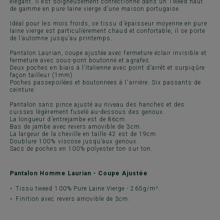
élégant. Il est soigneusement confectionné dans un Tweed haut
de gamme en pure laine vierge d’une maison portugaise.
Idéal pour les mois froids, ce tissu d’épaisseur moyenne en pure
laine vierge est particulièrement chaud et confortable, il se porte
de l’automne jusqu’au printemps.
Pantalon Laurian, coupe ajustée avec fermeture éclair invisible et
fermeture avec sous-pont boutonné et agrafes.
Deux poches en biais à l’italienne avec point d’arrêt et surpiqûre
façon tailleur (1mm).
Poches passepoilées et boutonnées à l'arrière. Six passants de
ceinture.
Pantalon sans pince ajusté au niveau des hanches et des
cuisses légèrement fuselé au-dessous des genoux.
La longueur d’entrejambe est de 86cm.
Bas de jambe avec revers amovible de 3cm.
La largeur de la cheville en taille 42 est de 19cm.
Doublure 100% viscose jusqu’aux genoux.
Sacs de poches en 100% polyester ton sur ton.
Pantalon Homme Laurian - Coupe Ajustée
Tissu tweed 100% Pure Laine Vierge - 265g/m².
Finition avec revers amovible de 3cm.