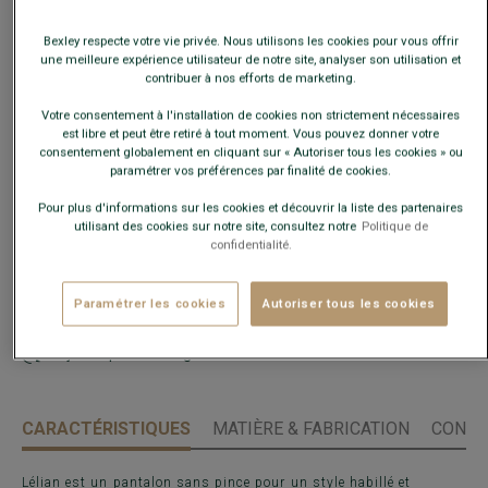
Bexley respecte votre vie privée. Nous utilisons les cookies pour vous offrir
une meilleure expérience utilisateur de notre site, analyser son utilisation et
Ce modèle taille petit, choisir la taille au-dessus de votre
contribuer à nos efforts de marketing.
taille habituelle.
Votre consentement à l'installation de cookies non strictement nécessaires
est libre et peut être retiré à tout moment. Vous pouvez donner votre
Guide des tailles
consentement globalement en cliquant sur « Autoriser tous les cookies » ou
paramétrer vos préférences par finalité de cookies.
Pour plus d'informations sur les cookies et découvrir la liste des partenaires
AJOUTER AU PANIER
−
+
utilisant des cookies sur notre site, consultez notre
Politique de
confidentialité.
Voir la disponibilité en magasin
Paramétrer les cookies
Autoriser tous les cookies
Livré en 24h ouvrées avec Chronopost Express
(commandez avant 14h)
30 jours pour changer d'avis !
CARACTÉRISTIQUES
MATIÈRE & FABRICATION
CONSE
Lélian est un pantalon sans pince pour un style habillé et