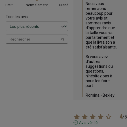
Nous vous 
Petit
Normalement
Grand
remercions 
beaucoup pour 
Trier les avis
votre avis et 
sommes ravis 
d'apprendre que 
la taille vous va 
parfaitement et 
que la livraison a 
été satisfaisante.

Si vous avez 
d'autres 
suggestions ou 
questions, 
n'hésitez pas à 
nous les faire 
part.

Romina - Bexley
4
/
5
Avis vérifié