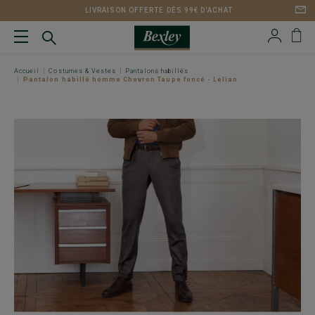
LIVRAISON OFFERTE DÈS 99€ D'ACHAT
Accueil
Costumes & Vestes
Pantalons habillés
Pantalon habillé homme Chevron Taupe foncé - Lelian