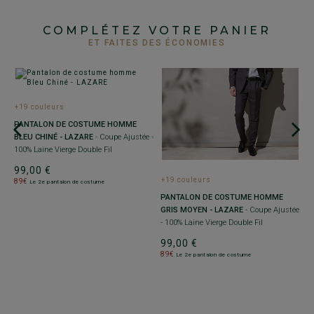
COMPLÉTEZ VOTRE PANIER
ET FAITES DES ÉCONOMIES
+19 couleurs
+
PANTALON DE COSTUME HOMME
P
BLEU CHINÉ - LAZARE
- Coupe Ajustée -
N
100% Laine Vierge Double Fil
La
99,00 €
9
+19 couleurs
89€
8
Le 2e pantalon de costume
PANTALON DE COSTUME HOMME
GRIS MOYEN - LAZARE
- Coupe Ajustée
- 100% Laine Vierge Double Fil
99,00 €
89€
Le 2e pantalon de costume