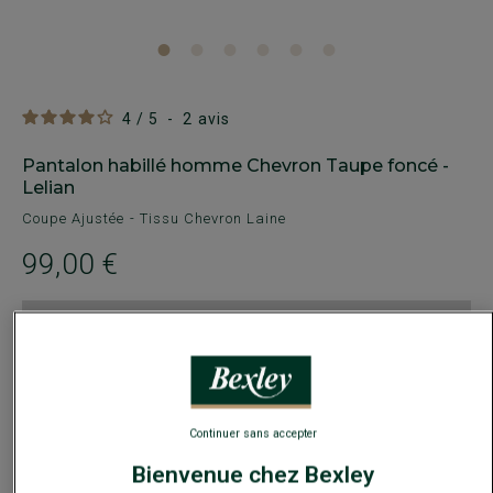
4
/
5
-
2
avis
Pantalon habillé homme Chevron Taupe foncé -
Lelian
Coupe Ajustée - Tissu Chevron Laine
99,00 €
89€
Le 2e pantalon de costume
Payez en plusieurs fois dès 199€ d'achat
COULEURS DISPONIBLES
Continuer sans accepter
Bienvenue chez Bexley