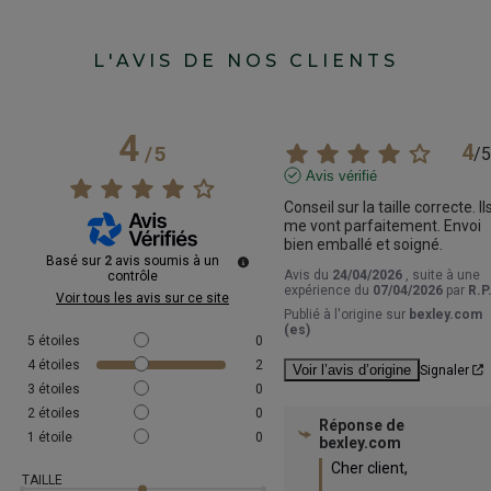
L'AVIS DE NOS CLIENTS
4
4
/
5
/
5
Avis vérifié
Conseil sur la taille correcte. Ils
me vont parfaitement. Envoi 
bien emballé et soigné.
Basé sur
2
avis soumis à un
Avis du
24/04/2026
, suite à une
contrôle
expérience du
07/04/2026
par
R.P
Voir tous les avis sur ce site
Publié à l'origine sur
bexley.com
(es)
5
étoiles
0
4
étoiles
2
Voir l’avis d’origine
Signaler
3
étoiles
0
2
étoiles
0
Réponse de
1
étoile
0
bexley.com
Cher client,

TAILLE