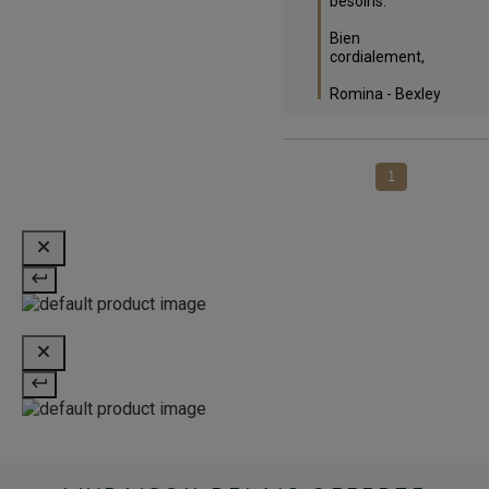
besoins. 

Bien 
cordialement,

Romina - Bexley
1