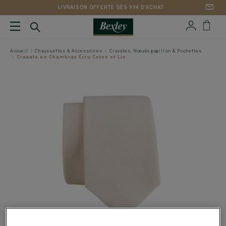
LIVRAISON OFFERTE DÈS 99€ D'ACHAT
Accueil
Chaussettes & Accessoires
Cravates, Nœuds papillon & Pochettes
Cravate en Chambray Écru Coton et Lin