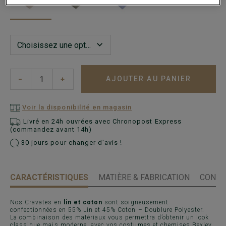
AJOUTER AU PANIER
−
+
Voir la disponibilité en magasin
Livré en 24h ouvrées avec Chronopost Express
(commandez avant 14h)
30 jours pour changer d'avis !
CARACTÉRISTIQUES
MATIÈRE & FABRICATION
CONSE
Nos Cravates en
lin et coton
sont soigneusement
confectionnées en 55% Lin et 45% Coton – Doublure Polyester.
La combinaison des matériaux vous permettra d’obtenir un look
classique mais moderne, avec vos costumes et chemises Bexley.