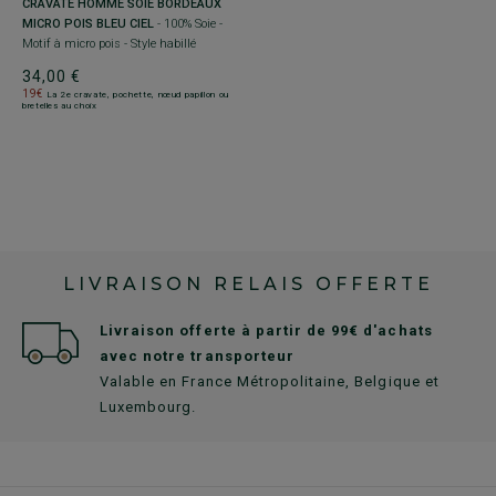
CRAVATE HOMME SOIE BORDEAUX
MICRO POIS BLEU CIEL
- 100% Soie -
Motif à micro pois - Style habillé
34,00 €
19€
La 2e cravate, pochette, nœud papillon ou
bretelles au choix
LIVRAISON RELAIS OFFERTE
Livraison offerte à partir de 99€ d'achats
avec notre transporteur
Valable en France Métropolitaine, Belgique et
Luxembourg.