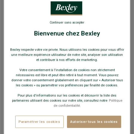
Continuer sans accepter
Bienvenue chez Bexley
Cravate en Chambray Écru Coton et Lin
Bexley respecte votre vie privée. Nous utilisons les cookies pour vous offrir
55% Lin et 45% Coton - Doublure Polyester
une meilleure expérience utilisateur de notre site, analyser son utilisation
et contribuer à nos efforts de marketing.
34,00 €
Votre consentement à l'installation de cookies non strictement
nécessaires est libre et peut être retiré à tout moment. Vous pouvez
19€
donner votre consentement globalement en cliquant sur « Autoriser tous
La 2e cravate, pochette, nœud papillon ou
les cookies » ou paramétrer vos préférences par finalité de cookies.
bretelles au choix
Pour plus d'informations sur les cookies et découvrir la liste des
partenaires utilisant des cookies sur notre site, consultez notre
Politique
Payez en plusieurs fois dès 199€ d'achat
de confidentialité.
COULEURS DISPONIBLES
Paramétrer les cookies
Autoriser tous les cookies