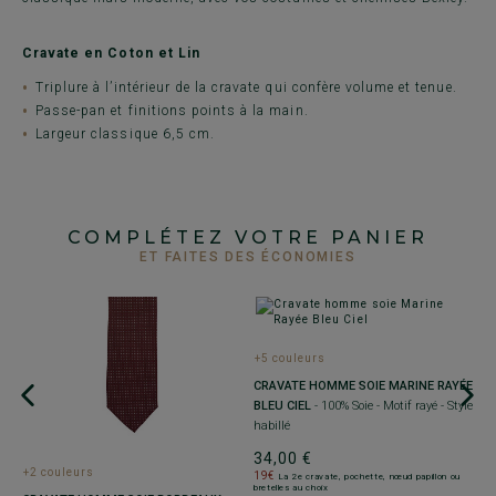
Cravate en Coton et Lin
Triplure à l’intérieur de la cravate qui confère volume et tenue.
Passe-pan et finitions points à la main.
Largeur classique 6,5 cm.
COMPLÉTEZ VOTRE PANIER
ET FAITES DES ÉCONOMIES
+5 couleurs
CRAVATE HOMME SOIE MARINE RAYÉE
N
BLEU CIEL
- 100% Soie - Motif rayé - Style
M
habillé
m
34,00 €
3
+2 couleurs
19€
1
La 2e cravate, pochette, nœud papillon ou
bretelles au choix
br