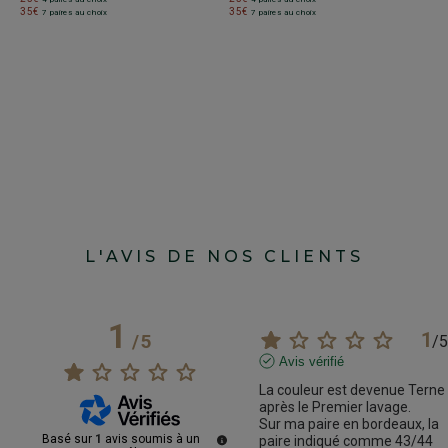
35€
35€
3
7 paires au choix
7 paires au choix
L'AVIS DE NOS CLIENTS
1
1
/
5
/
5
Avis vérifié
La couleur est devenue Terne 
après le Premier lavage.

Sur ma paire en bordeaux, la 
Basé sur
1
avis soumis à un
paire indiqué comme 43/44 