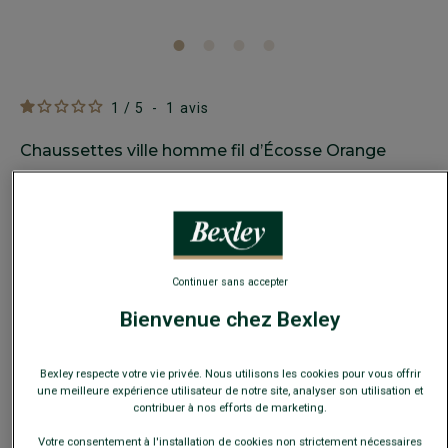
1
/
5
-
1
avis
Chaussettes ville homme fil d’Écosse Orange
Renforts talons et pointes, avec côtes plates
8,00 €
25€
4 paires au choix
Continuer sans accepter
35€
7 paires au choix
Bienvenue chez Bexley
Payez en plusieurs fois dès 199€ d'achat
Bexley respecte votre vie privée. Nous utilisons les cookies pour vous offrir
COULEURS DISPONIBLES
une meilleure expérience utilisateur de notre site, analyser son utilisation et
contribuer à nos efforts de marketing.
Votre consentement à l'installation de cookies non strictement nécessaires