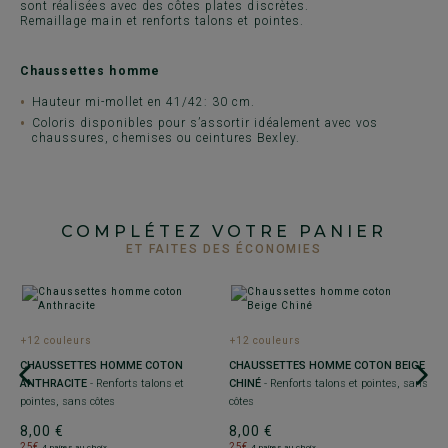
sont réalisées avec des côtes plates discrètes.
Remaillage main et renforts talons et pointes.
Chaussettes homme
Hauteur mi-mollet en 41/42: 30 cm.
Coloris disponibles pour s’assortir idéalement avec vos
chaussures, chemises ou ceintures Bexley.
COMPLÉTEZ VOTRE PANIER
ET FAITES DES ÉCONOMIES
+12 couleurs
+12 couleurs
+
CHAUSSETTES HOMME COTON
CHAUSSETTES HOMME COTON BEIGE
C
ANTHRACITE
- Renforts talons et
CHINÉ
- Renforts talons et pointes, sans
D
pointes, sans côtes
côtes
po
8,00 €
8,00 €
8
25€
25€
2
4 paires au choix
4 paires au choix