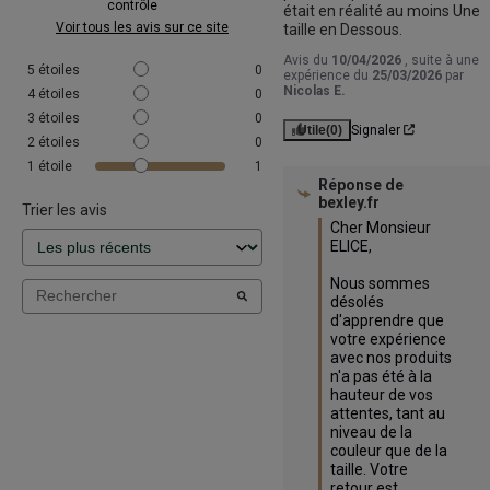
contrôle
était en réalité au moins Une 
Voir tous les avis sur ce site
taille en Dessous.
Avis du
10/04/2026
, suite à une
5
étoiles
0
expérience du
25/03/2026
par
Nicolas E.
4
étoiles
0
3
étoiles
0
Utile
(0)
Signaler
2
étoiles
0
1
étoile
1
Réponse de
bexley.fr
Trier les avis
Cher Monsieur 
ELICE,

Nous sommes 
désolés 
d'apprendre que 
votre expérience 
avec nos produits 
n'a pas été à la 
hauteur de vos 
attentes, tant au 
niveau de la 
couleur que de la 
taille. Votre 
retour est 