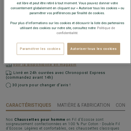
est libre et peut être retiré à tout moment. Vous pouvez donner votre
consentement globalement en cliquant sur « Autoriser tous les cookies » ou
paramétrer vos préférences par finalité de cookies.
Pour plus d'informations sur les cookies et découvrir la liste des partenaires
utilisant des cookies sur notre site, consultez notre
Politique de
confidentialité.
AJOUTER AU PANIER
−
+
Paramétrer les cookies
Autoriser tous les cookies
Voir la disponibilité en magasin
Livré en 24h ouvrées avec Chronopost Express
(commandez avant 14h)
30 jours pour changer d'avis !
CARACTÉRISTIQUES
MATIÈRE & FABRICATION
CONSE
Nos
Chaussettes pour homme
en Fil d'Ecosse sont
soigneusement confectionnées en 100 % Pur Coton - Double Fil
d'Ecosse. Légères et confortables, ces chaussettes classiques