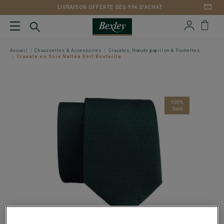
LIVRAISON OFFERTE DÈS 99€ D'ACHAT
Accueil
Chaussettes & Accessoires
Cravates, Nœuds papillon & Pochettes
Cravate en Soie Nattée Vert Bouteille