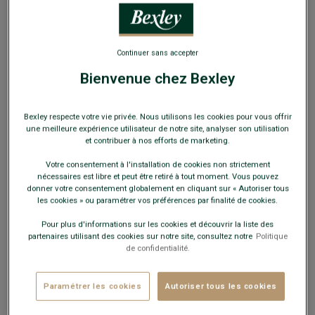
BEST-SELLER
Continuer sans accepter
Bienvenue chez Bexley
Cravate en Soie Nattée Vert Bouteille
Bexley respecte votre vie privée. Nous utilisons les cookies pour vous offrir
100% Soie - Style habillé
une meilleure expérience utilisateur de notre site, analyser son utilisation
et contribuer à nos efforts de marketing.
34,00 €
Votre consentement à l'installation de cookies non strictement
nécessaires est libre et peut être retiré à tout moment. Vous pouvez
19€
donner votre consentement globalement en cliquant sur « Autoriser tous
La 2e cravate, pochette, nœud papillon ou
les cookies » ou paramétrer vos préférences par finalité de cookies.
bretelles au choix
Pour plus d'informations sur les cookies et découvrir la liste des
partenaires utilisant des cookies sur notre site, consultez notre
Politique
Payez en plusieurs fois dès 199€ d'achat
de confidentialité.
COULEURS DISPONIBLES
Paramétrer les cookies
Autoriser tous les cookies