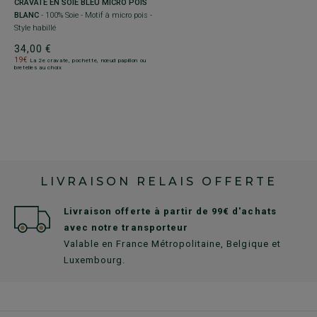
N
CRAVATE EN SOIE BLEU MICRO POIS
C
BLANC
- 100% Soie - Motif à micro pois -
P
Style habillé
So
34,00 €
3
19€
1
La 2e cravate, pochette, nœud papillon ou
bretelles au choix
br
LIVRAISON RELAIS OFFERTE
Livraison offerte à partir de 99€ d'achats
avec notre transporteur
Valable en France Métropolitaine, Belgique et
Luxembourg.