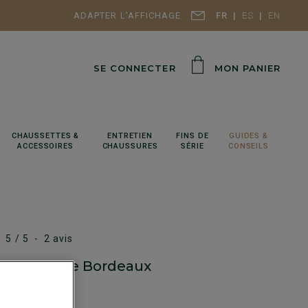
ADAPTER L'AFFICHAGE
FR
ES
EN
SE CONNECTER
MON PANIER
CHAUSSETTES &
ENTRETIEN
FINS DE
GUIDES &
ACCESSOIRES
CHAUSSURES
SÉRIE
CONSEILS
5
/
5
-
2
avis
e Soie Unie Bordeaux
Style habillé