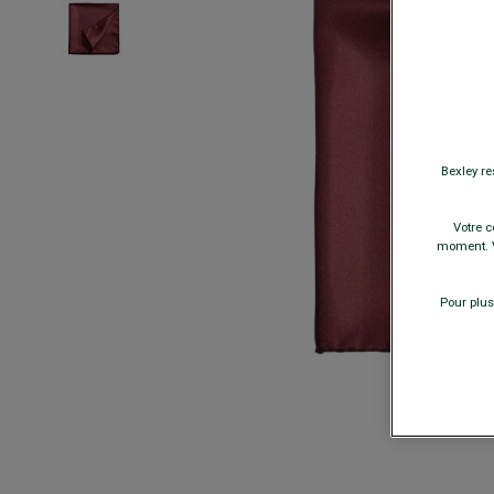
Bexley re
Votre c
moment. V
Pour plus