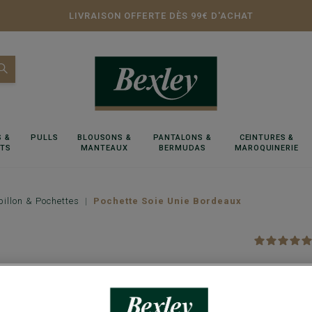
LIVRAISON OFFERTE DÈS 99€ D'ACHAT
 &
PULLS
BLOUSONS &
PANTALONS &
CEINTURES &
RTS
MANTEAUX
BERMUDAS
MAROQUINERIE
illon & Pochettes
Pochette Soie Unie Bordeaux
Pochett
100% Soie - 