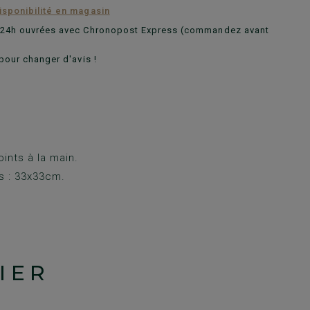
disponibilité en magasin
n 24h ouvrées avec Chronopost Express (commandez avant
pour changer d'avis !
oints à la main.
s : 33x33cm.
IER