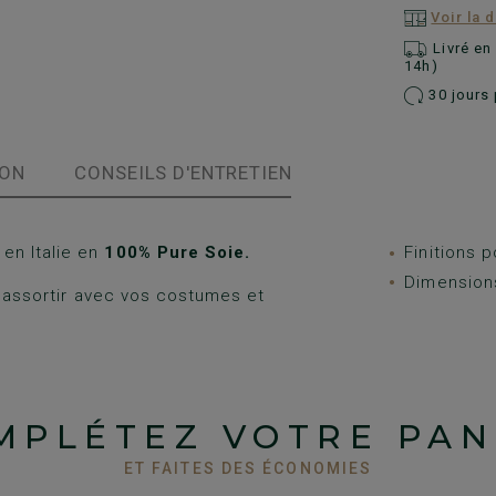
Voir la 
Livré e
14h)
30 jours 
ION
CONSEILS D'ENTRETIEN
en Italie en
100% Pure Soie.
Finitions p
Dimension
à assortir avec vos costumes et
MPLÉTEZ VOTRE PAN
ET FAITES DES ÉCONOMIES