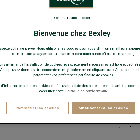
34,0
Continuer sans accepter
19€
La 2e
au choix
Bienvenue chez Bexley
Pay
specte votre vie privée. Nous utilisons les cookies pour vous offrir une meilleure expérie
de notre site, analyser son utilisation et contribuer à nos efforts de marketing.
COULEURS 
onsentement à l'installation de cookies non strictement nécessaires est libre et peut être 
ous pouvez donner votre consentement globalement en cliquant sur « Autoriser tous l
paramétrer vos préférences par finalité de cookies.
 d'informations sur les cookies et découvrir la liste des partenaires utilisant des cookies 
consultez notre
Politique de confidentialité.
Paramétrer les cookies
Autoriser tous les cookies
−