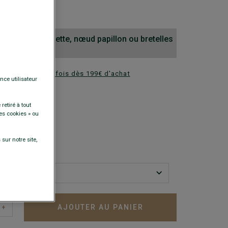
0 €
 cravate, pochette, nœud papillon ou bretelles
ez en plusieurs fois dès 199€ d'achat
nce utilisateur
DISPONIBLES
retiré à tout
es cookies » ou
sur notre site,
AJOUTER AU PANIER
+