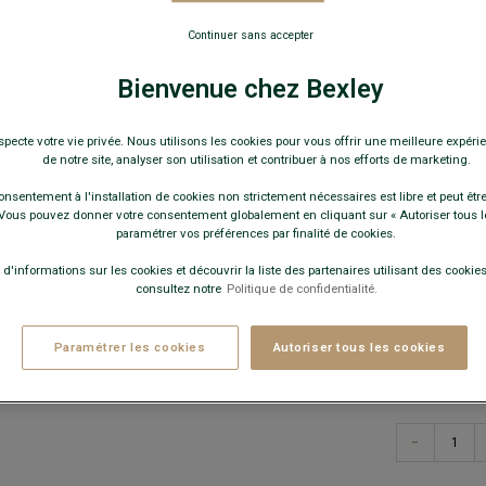
34,0
Continuer sans accepter
19€
La 2e
Bienvenue chez Bexley
au choix
specte votre vie privée. Nous utilisons les cookies pour vous offrir une meilleure expérie
Pay
de notre site, analyser son utilisation et contribuer à nos efforts de marketing.
onsentement à l'installation de cookies non strictement nécessaires est libre et peut être 
COULEURS 
ous pouvez donner votre consentement globalement en cliquant sur « Autoriser tous l
paramétrer vos préférences par finalité de cookies.
 d'informations sur les cookies et découvrir la liste des partenaires utilisant des cookies 
consultez notre
Politique de confidentialité.
Paramétrer les cookies
Autoriser tous les cookies
−