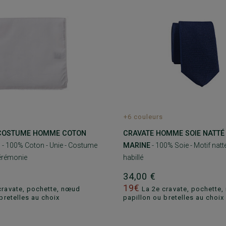
+6 couleurs
COSTUME HOMME COTON
CRAVATE HOMME SOIE NATTÉ
C
- 100% Coton - Unie - Costume
MARINE
- 100% Soie - Motif natté
érémonie
habillé
34,00 €
19€
cravate, pochette, nœud
La 2e cravate, pochette
bretelles au choix
papillon ou bretelles au choix