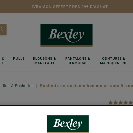
LIVRAISON OFFERTE DÈS 99€ D'ACHAT
 &
PULLS
BLOUSONS &
PANTALONS &
CEINTURES &
RTS
MANTEAUX
BERMUDAS
MAROQUINERIE
illon & Pochettes
Pochette de costume homme en soie Blan
Pochett
100% Soie -