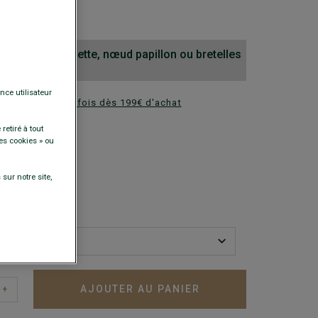
0 €
 cravate, pochette, nœud papillon ou bretelles
nce utilisateur
ez en plusieurs fois dès 199€ d'achat
retiré à tout
DISPONIBLES
es cookies » ou
sur notre site,
AJOUTER AU PANIER
+