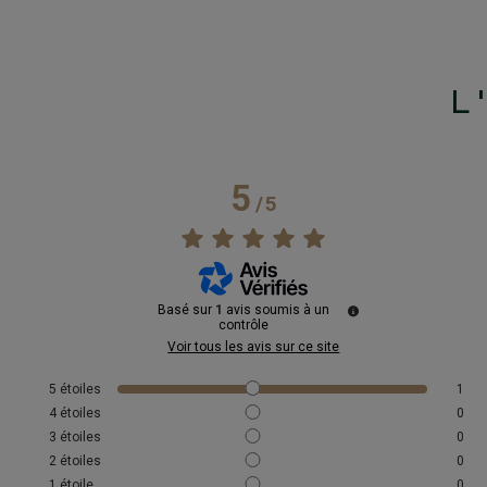
L
5
/
5
Basé sur
1
avis soumis à un
contrôle
Voir tous les avis sur ce site
5
étoiles
1
4
étoiles
0
3
étoiles
0
2
étoiles
0
1
étoile
0