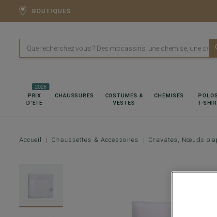
BOUTIQUES
2026
PRIX
CHAUSSURES
COSTUMES &
CHEMISES
POLOS
D'ÉTÉ
VESTES
T-SHI
Accueil
Chaussettes & Accessoires
Cravates, Nœuds pap