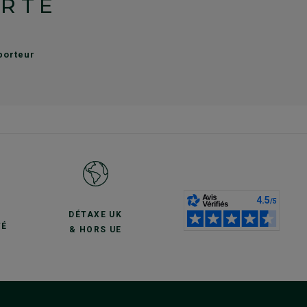
ERTE
sporteur
S
DÉTAXE UK
TÉ
& HORS UE