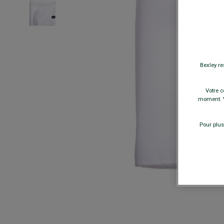
Bexley re
Votre c
moment. V
Pour plus