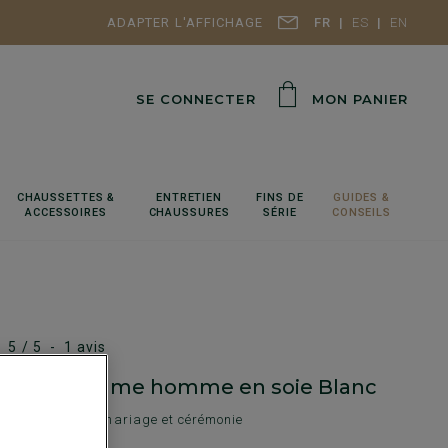
ADAPTER L'AFFICHAGE
FR
ES
EN
SE CONNECTER
MON PANIER
CHAUSSETTES &
ENTRETIEN
FINS DE
GUIDES &
ACCESSOIRES
CHAUSSURES
SÉRIE
CONSEILS
c
5
/
5
-
1
avis
e de costume homme en soie Blanc
 Unie - Costume mariage et cérémonie