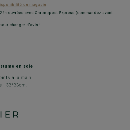
disponibilité en magasin
n 24h ouvrées avec Chronopost Express (commandez avant
pour changer d'avis !
stume en soie
oints à la main.
s : 33*33cm.
IER