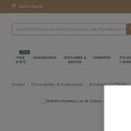
BOUTIQUES
2026
PRIX
CHAUSSURES
COSTUMES &
CHEMISES
POLOS
D'ÉTÉ
VESTES
T-SHI
Accueil
Chaussettes & Accessoires
Écharpes & Chèches