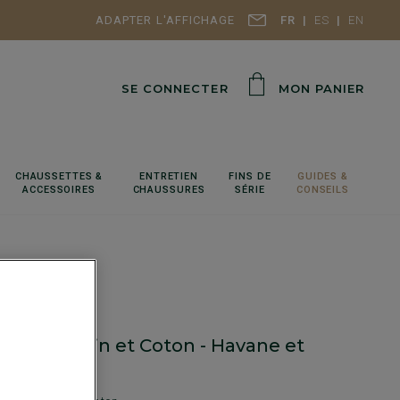
ADAPTER L'AFFICHAGE
FR
ES
EN
SE CONNECTER
MON PANIER
CHAUSSETTES &
ENTRETIEN
FINS DE
GUIDES &
ACCESSOIRES
CHAUSSURES
SÉRIE
CONSEILS
Homme Lin et Coton - Havane et
 Indigo