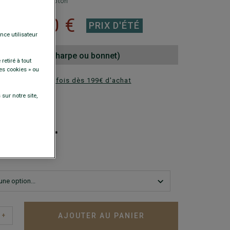
90% lin et 10% coton
19,00 €
€
PRIX D'ÉTÉ
nce utilisateur
nd au choix (écharpe ou bonnet)
retiré à tout
es cookies » ou
ez en plusieurs fois dès 199€ d'achat
sur notre site,
DISPONIBLES
+
AJOUTER AU PANIER
+