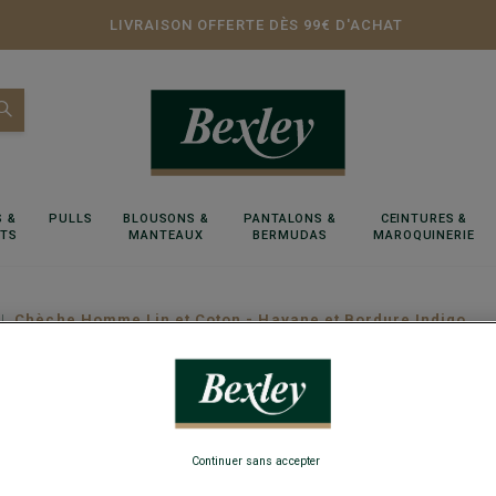
LIVRAISON OFFERTE DÈS 99€ D'ACHAT
 &
PULLS
BLOUSONS &
PANTALONS &
CEINTURES &
RTS
MANTEAUX
BERMUDAS
MAROQUINERIE
Chèche Homme Lin et Coton - Havane et Bordure Indigo
Chèche 
Bordure
Continuer sans accepter