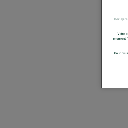
Bexley re
Votre c
moment. V
Pour plus