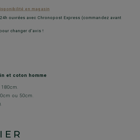
disponibilité en magasin
n 24h ouvrées avec Chronopost Express (commandez avant
pour changer d'avis !
in et coton homme
: 180cm.
 70cm ou 50cm.
g.
IER