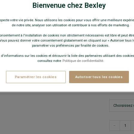
Mélange de 
Bienvenue chez Bexley
34,00 
specte votre vie privée. Nous utilisons les cookies pour vous offrir une meilleure expérie
de notre site, analyser son utilisation et contribuer à nos efforts de marketing.
19€
Le 2
onsentement à l'installation de cookies non strictement nécessaires est libre et peut être 
ous pouvez donner votre consentement globalement en cliquant sur « Autoriser tous l
paramétrer vos préférences par finalité de cookies.
Pay
 d'informations sur les cookies et découvrir la liste des partenaires utilisant des cookies 
COULEURS 
consultez notre
Politique de confidentialité.
Paramétrer les cookies
Autoriser tous les cookies
−