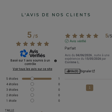
L'AVIS DE NOS CLIENTS
5
5
/
5
/
5
Avis vérifié
Parfait
Avis du
04/06/2026
, suite à une
expérience du
15/05/2026
par
Basé sur
1
avis soumis à un
Corinne L.
contrôle
Voir tous les avis sur ce site
Utile
(0)
Signaler
5
étoiles
1
4
étoiles
0
1
3
étoiles
0
2
étoiles
0
1
étoile
0
TAILLE