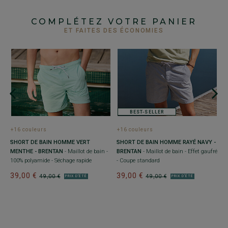
COMPLÉTEZ VOTRE PANIER
ET FAITES DES ÉCONOMIES
GE
e
BEST-SELLER
+16 couleurs
+16 couleurs
+
SHORT DE BAIN HOMME VERT
SHORT DE BAIN HOMME RAYÉ NAVY -
S
MENTHE - BRENTAN
- Maillot de bain -
BRENTAN
- Maillot de bain - Effet gaufré
P
100% polyamide - Séchage rapide
- Coupe standard
1
39,00 €
39,00 €
3
49,00 €
49,00 €
PRIX D'ÉTÉ
PRIX D'ÉTÉ