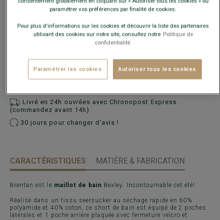
taille habituelle.
consentement globalement en cliquant sur « Autoriser tous les cookies » ou
paramétrer vos préférences par finalité de cookies.
Pour plus d'informations sur les cookies et découvrir la liste des partenaires
Guide des tailles
utilisant des cookies sur notre site, consultez notre
Politique de
confidentialité.
AJOUTER AU PANIER
−
+
Paramétrer les cookies
Autoriser tous les cookies
Voir la disponibilité en magasin
Livré en 24h ouvrées avec Chronopost Express
(commandez avant 14h)
30 jours pour changer d'avis !
CARACTÉRISTIQUES
MATIÈRE & FABRICATION
Brentan est le
maillot de bain
Bexley. Incontournable cet été!
Réalisé dans un tissu seersucker au séchage rapide en 60%
polyamide et 40% coton, ce short de bain est équipé de 2 poches
latérales et 1 poche arrière plaquée avec fermeture velcro et