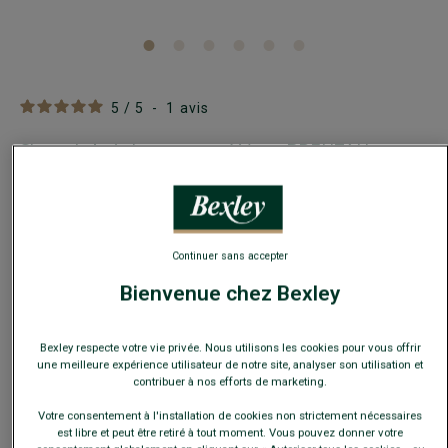
5
/
5
-
1
avis
Short de bain homme rayé Vert - BRENTAN
Maillot de bain - Effet gaufré - Coupe standard
39,00 €
49,00 €
PRIX D'ÉTÉ
Continuer sans accepter
Payez en plusieurs fois dès 199€ d'achat
Bienvenue chez Bexley
COULEURS DISPONIBLES
Bexley respecte votre vie privée. Nous utilisons les cookies pour vous offrir
une meilleure expérience utilisateur de notre site, analyser son utilisation et
contribuer à nos efforts de marketing.
Votre consentement à l'installation de cookies non strictement nécessaires
est libre et peut être retiré à tout moment. Vous pouvez donner votre
Ce modèle taille petit, choisir la taille au-dessus de votre