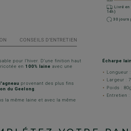
Livré e
14h)
30 jours 
ION
CONSEILS D'ENTRETIEN
ble pour l’hiver. D'une finition haut
Écharpe la
tricotée en
100% laine
avec une
Longueur 
Largeur : 
d'agneau
provenant des plus fins
Poids : 80
on du Geelong
.
Entretien 
ns la même laine et avec la même