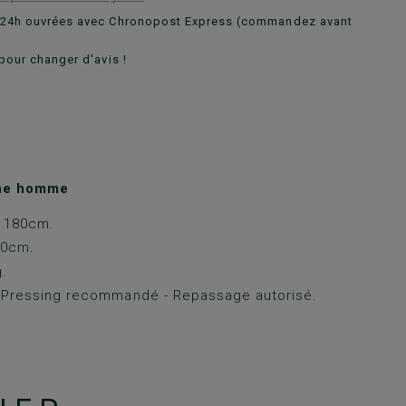
n 24h ouvrées avec Chronopost Express (commandez avant
pour changer d'avis !
ine homme
: 180cm.
70cm.
g.
: Pressing recommandé - Repassage autorisé.