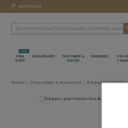
BOUTIQUES
2026
PRIX
CHAUSSURES
COSTUMES &
CHEMISES
POLOS
D'ÉTÉ
VESTES
T-SHI
Accueil
Chaussettes & Accessoires
Écharpes & Chèches