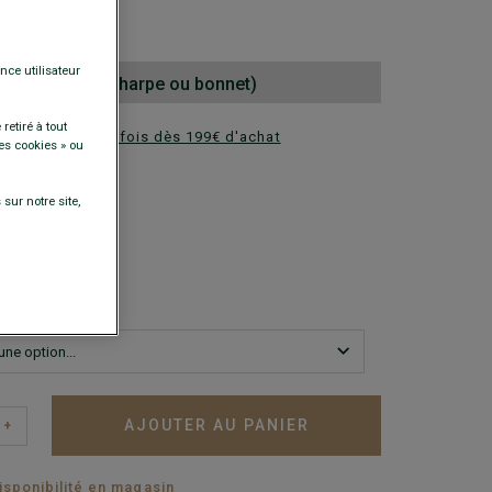
0 €
nce utilisateur
nd au choix (écharpe ou bonnet)
retiré à tout
ez en plusieurs fois dès 199€ d'achat
es cookies » ou
DISPONIBLES
sur notre site,
+
AJOUTER AU PANIER
+
disponibilité en magasin