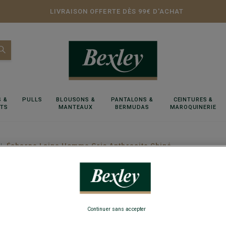
LIVRAISON OFFERTE DÈS 99€ D'ACHAT
 &
PULLS
BLOUSONS &
PANTALONS &
CEINTURES &
RTS
MANTEAUX
BERMUDAS
MAROQUINERIE
Écharpe Laine Homme Gris Anthracite Chiné
Écharpe
Continuer sans accepter
Pure laine d