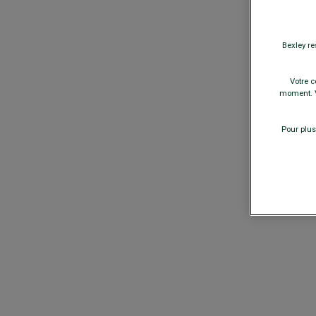
Bexley re
Votre c
moment. V
Pour plus