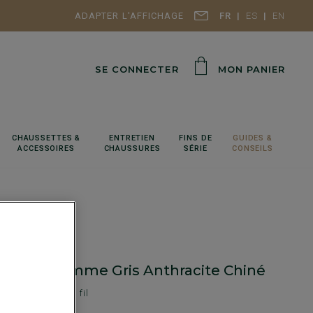
ADAPTER L'AFFICHAGE
FR
ES
EN
SE CONNECTER
MON PANIER
CHAUSSETTES &
ENTRETIEN
FINS DE
GUIDES &
ACCESSOIRES
CHAUSSURES
SÉRIE
CONSEILS
 Laine Homme Gris Anthracite Chiné
'agneau - Double fil