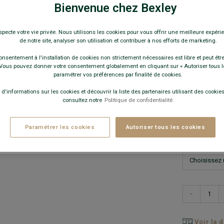
34,0
Bienvenue chez Bexley
specte votre vie privée. Nous utilisons les cookies pour vous offrir une meilleure expérie
19€
Le 2
de notre site, analyser son utilisation et contribuer à nos efforts de marketing.
onsentement à l'installation de cookies non strictement nécessaires est libre et peut être 
Pay
ous pouvez donner votre consentement globalement en cliquant sur « Autoriser tous l
paramétrer vos préférences par finalité de cookies.
COULEURS 
 d'informations sur les cookies et découvrir la liste des partenaires utilisant des cookies 
consultez notre
Politique de confidentialité.
Paramétrer les cookies
Autoriser tous les cookies
−
Voir la 