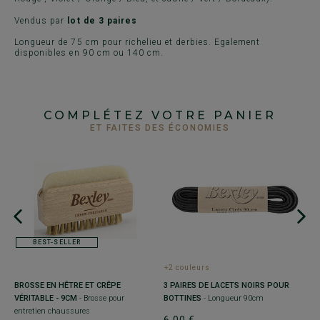
Vendus par
lot de 3 paires
Longueur de 75 cm pour richelieu et derbies. Egalement
disponibles en 90 cm ou 140 cm.
COMPLÉTEZ VOTRE PANIER
ET FAITES DES ÉCONOMIES
BEST-SELLER
+2 couleurs
+
BROSSE EN HÊTRE ET CRÊPE
3 PAIRES DE LACETS NOIRS POUR
3
VÉRITABLE - 9CM
- Brosse pour
BOTTINES
- Longueur 90cm
C
entretien chaussures
L
6,00 €