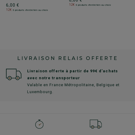
6,00 €
12€
3 produits d'entretien au choix
6
12€
3 produits d'entretien au choix
1
LIVRAISON RELAIS OFFERTE
Livraison offerte à partir de 99€ d'achats
avec notre transporteur
Valable en France Métropolitaine, Belgique et
Luxembourg.