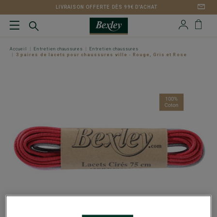
LIVRAISON OFFERTE DÈS 99€ D'ACHAT
Accueil
Entretien chaussures
Entretien chaussures
3 paires de lacets pour chaussures ville - Rouge, Gris et Rose