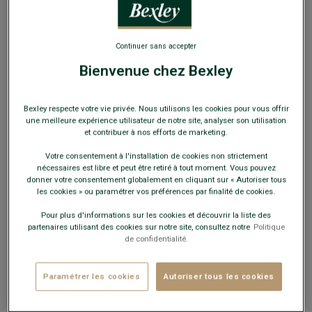
Continuer sans accepter
Bienvenue chez Bexley
3 paires de lacets pour chaussures ville - Rouge,
Bexley respecte votre vie privée. Nous utilisons les cookies pour vous offrir
Gris et Rose
une meilleure expérience utilisateur de notre site, analyser son utilisation
et contribuer à nos efforts de marketing.
Longueur 75cm
Votre consentement à l'installation de cookies non strictement
6,00 €
nécessaires est libre et peut être retiré à tout moment. Vous pouvez
donner votre consentement globalement en cliquant sur « Autoriser tous
les cookies » ou paramétrer vos préférences par finalité de cookies.
12€
3 produits d'entretien au choix
Pour plus d'informations sur les cookies et découvrir la liste des
partenaires utilisant des cookies sur notre site, consultez notre
Politique
Payez en plusieurs fois dès 199€ d'achat
de confidentialité.
COULEURS DISPONIBLES
Paramétrer les cookies
Autoriser tous les cookies