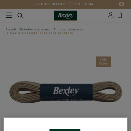
LIVRAISON OFFERTE DÈS 99€ D'ACHAT
Accueil
Entretien chaussures
Entretien chaussures
1 paire de lacets Taupe pour sneakers