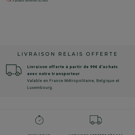
12€
3 produits d'entretien au choix
6
1
LIVRAISON RELAIS OFFERTE
Livraison offerte à partir de 99€ d'achats
avec notre transporteur
Valable en France Métropolitaine, Belgique et
Luxembourg.