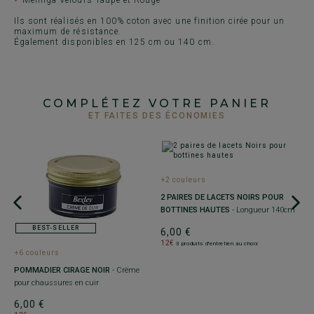
Ils sont réalisés en 100% coton avec une finition cirée pour un
maximum de résistance.
Également disponibles en 125 cm ou 140 cm.
COMPLÉTEZ VOTRE PANIER
ET FAITES DES ÉCONOMIES
+2 couleurs
2 PAIRES DE LACETS NOIRS POUR
BOTTINES HAUTES
- Longueur 140cm
BEST-SELLER
6,00 €
12€
3 produits d'entretien au choix
+6 couleurs
+
POMMADIER CIRAGE NOIR
- Crème
3
pour chaussures en cuir
C
L
6,00 €