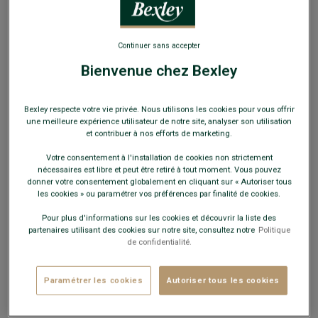
Continuer sans accepter
Bienvenue chez Bexley
1 paire de lacets Taupe pour sneakers
Bexley respecte votre vie privée. Nous utilisons les cookies pour vous offrir
une meilleure expérience utilisateur de notre site, analyser son utilisation
Longueur 110cm
et contribuer à nos efforts de marketing.
6,00 €
Votre consentement à l'installation de cookies non strictement
nécessaires est libre et peut être retiré à tout moment. Vous pouvez
donner votre consentement globalement en cliquant sur « Autoriser tous
12€
3 produits d'entretien au choix
les cookies » ou paramétrer vos préférences par finalité de cookies.
Pour plus d'informations sur les cookies et découvrir la liste des
Payez en plusieurs fois dès 199€ d'achat
partenaires utilisant des cookies sur notre site, consultez notre
Politique
de confidentialité.
COULEURS DISPONIBLES
Paramétrer les cookies
Autoriser tous les cookies