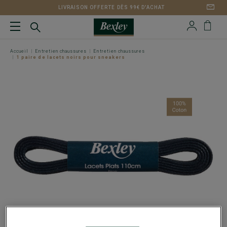
LIVRAISON OFFERTE DÈS 99€ D'ACHAT
Accueil
Entretien chaussures
Entretien chaussures
1 paire de lacets noirs pour sneakers