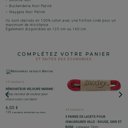
Buckenderra Noir Patiné
Waygara Noir Patiné
Ils sont réalisés en 100% coton avec une finition cirée pour un
maximum de résistance.
Également disponibles en 125 cm ou 140 cm.
COMPLÉTEZ VOTRE PANIER
ET FAITES DES ÉCONOMIES
+3 couleurs
+
RÉNOVATEUR VELOURS MARINE
-
1
Spray raviveur de couleur pour
S
chaussures cuir daim
6
6,00 €
+4 couleurs
1
12€
3 produits d'entretien au choix
3 PAIRES DE LACETS POUR
CHAUSSURES VILLE - ROUGE, GRIS ET
ROSE
- Longueur 75cm