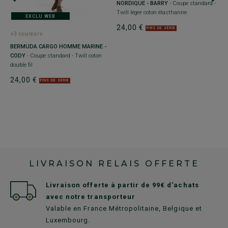
NORDIQUE - BARRY
- Coupe standard -
-
Twill léger coton élasthanne
c
EXCLU WEB
24,00 €
2
FINS DE SÉRIE
+3 couleurs
BERMUDA CARGO HOMME MARINE -
CODY
- Coupe standard - Twill coton
double fil
24,00 €
FINS DE SÉRIE
LIVRAISON RELAIS OFFERTE
Livraison offerte à partir de 99€ d'achats
avec notre transporteur
Valable en France Métropolitaine, Belgique et
Luxembourg.