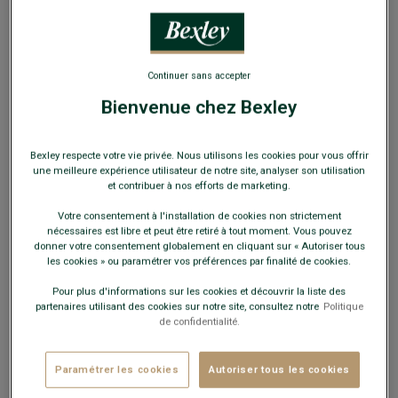
EXCLU WEB
Continuer sans accepter
Bienvenue chez Bexley
Bermuda chino homme Sable - BARRY
Coupe standard - Serge coton et élasthanne
Bexley respecte votre vie privée. Nous utilisons les cookies pour vous offrir
une meilleure expérience utilisateur de notre site, analyser son utilisation
24,00 €
FINS DE SÉRIE
et contribuer à nos efforts de marketing.
Votre consentement à l'installation de cookies non strictement
Payez en plusieurs fois dès 199€ d'achat
nécessaires est libre et peut être retiré à tout moment. Vous pouvez
donner votre consentement globalement en cliquant sur « Autoriser tous
COULEURS DISPONIBLES
les cookies » ou paramétrer vos préférences par finalité de cookies.
Pour plus d'informations sur les cookies et découvrir la liste des
partenaires utilisant des cookies sur notre site, consultez notre
Politique
de confidentialité.
Paramétrer les cookies
Autoriser tous les cookies
Ce modèle taille petit, choisir la taille au-dessus de votre
taille habituelle.