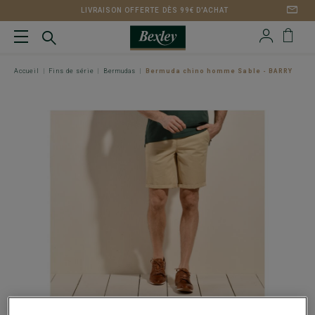
LIVRAISON OFFERTE DÈS 99€ D'ACHAT
Accueil
Fins de série
Bermudas
Bermuda chino homme Sable - BARRY