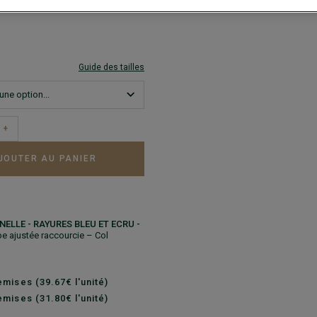
Guide des tailles
+
JOUTER AU PANIER
ELLE - RAYURES BLEU ET ECRU -
pe ajustée raccourcie – Col
mises (39.67€ l'unité)
mises (31.80€ l'unité)