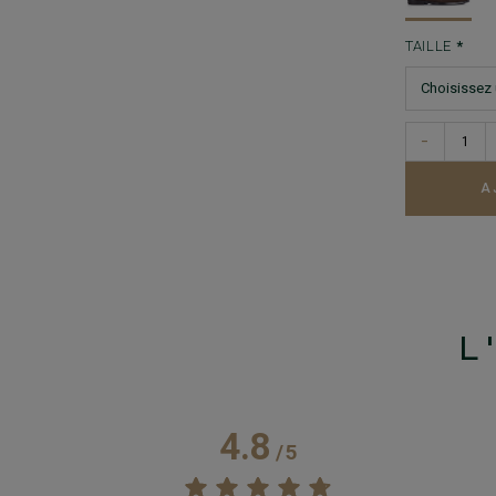
TAILLE
−
A
L
4.8
/
5