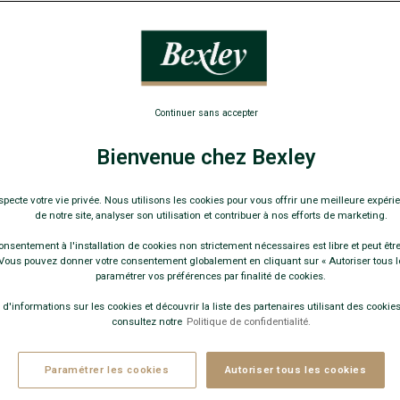
MME LAINE & CACHEMIRE CAMEL
RÉ II
- Coupe Ajustée - Parmenture
INS DE SÉRIE
Continuer sans accepter
Guide des tailles
Bienvenue chez Bexley
specte votre vie privée. Nous utilisons les cookies pour vous offrir une meilleure expérie
+
de notre site, analyser son utilisation et contribuer à nos efforts de marketing.
onsentement à l'installation de cookies non strictement nécessaires est libre et peut être 
JOUTER AU PANIER
ous pouvez donner votre consentement globalement en cliquant sur « Autoriser tous l
paramétrer vos préférences par finalité de cookies.
 d'informations sur les cookies et découvrir la liste des partenaires utilisant des cookies 
consultez notre
Politique de confidentialité.
PPÉ HOMME LAINE BEIGE CLAIR -
ble fil - Coupe standard
Paramétrer les cookies
Autoriser tous les cookies
ull laine au choix