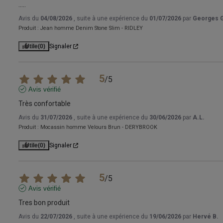
.....
Avis du
04/08/2026
, suite à une expérience du
01/07/2026
par
Georges 
Produit :
Jean homme Denim Stone Slim - RIDLEY
Utile
(0)
Signaler
5
/
5
Avis vérifié
Très confortable
Avis du
31/07/2026
, suite à une expérience du
30/06/2026
par
A.L.
Produit :
Mocassin homme Velours Brun - DERYBROOK
Utile
(0)
Signaler
5
/
5
Avis vérifié
Tres bon produit
Avis du
22/07/2026
, suite à une expérience du
19/06/2026
par
Hervé B.