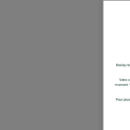
MANTEAU HO
FONCÉ - HONO
amovible
169,00 €
F
COULEURS
TAILLE
Bexley re
−
Votre c
A
moment. V
Pour plus
PULL COL ZI
KENLEY
- Dou
79,00 €
59€
Le 2e p