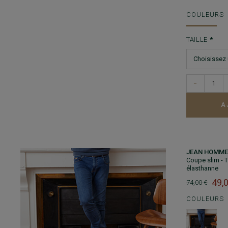
COULEURS
TAILLE
−
A
JEAN HOMME 
Coupe slim - 
élasthanne
49,
74,00 €
COULEURS