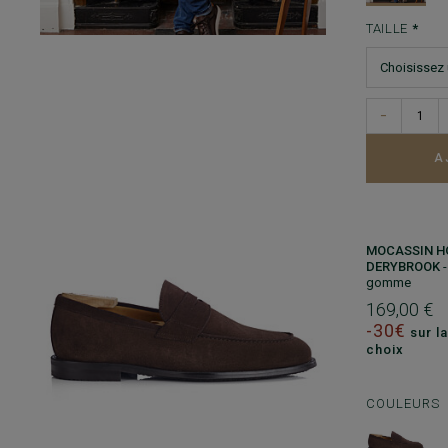
TAILLE
−
A
MOCASSIN H
DERYBROOK
gomme
169,00 €
-30€
sur la
choix
COULEURS