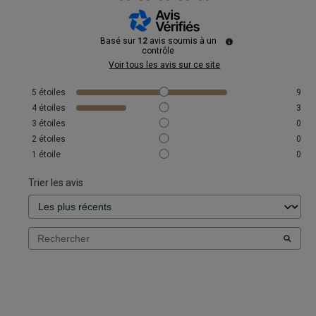
Basé sur
12
avis soumis à un
contrôle
Voir tous les avis sur ce site
5
étoiles
9
4
étoiles
3
3
étoiles
0
2
étoiles
0
1
étoile
0
Trier les avis