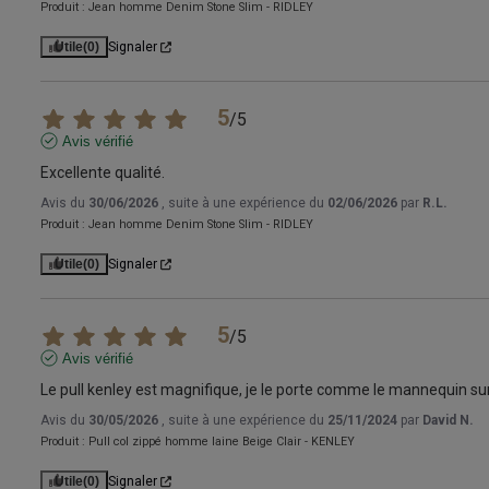
Produit :
Jean homme Denim Stone Slim - RIDLEY
Utile
(0)
Signaler
5
/
5
Avis vérifié
Excellente qualité.
Avis du
30/06/2026
, suite à une expérience du
02/06/2026
par
R.L.
Produit :
Jean homme Denim Stone Slim - RIDLEY
Utile
(0)
Signaler
5
/
5
Avis vérifié
Le pull kenley est magnifique, je le porte comme le mannequin sur 
Avis du
30/05/2026
, suite à une expérience du
25/11/2024
par
David N.
Produit :
Pull col zippé homme laine Beige Clair - KENLEY
Utile
(0)
Signaler