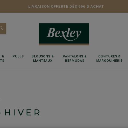
LIVRAISON OFFERTE DÈS 99€ D'ACHAT
 &
PULLS
BLOUSONS &
PANTALONS &
CEINTURES &
RTS
MANTEAUX
BERMUDAS
MAROQUINERIE
s
-HIVER