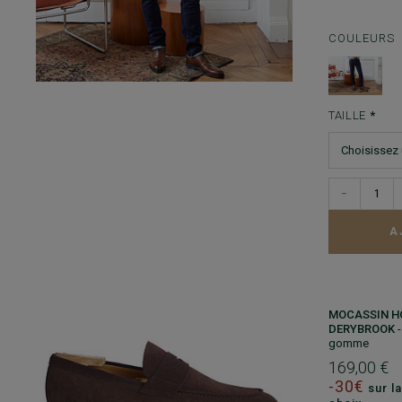
COULEURS
TAILLE
−
A
MOCASSIN H
DERYBROOK
gomme
169,00 €
-30€
sur la