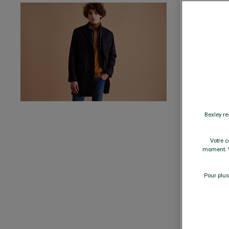
MANTEAU HO
BLEU MARINE 
Parmenture a
239,00 €
-20€
sur l
COULEURS
Bexley re
TAILLE
Votre c
moment. V
−
Pour plus
A