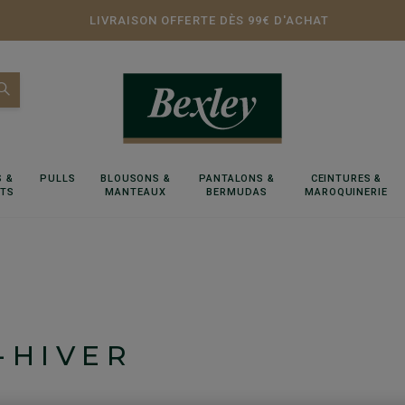
LIVRAISON OFFERTE DÈS 99€ D'ACHAT
 &
PULLS
BLOUSONS &
PANTALONS &
CEINTURES &
RTS
MANTEAUX
BERMUDAS
MAROQUINERIE
-HIVER