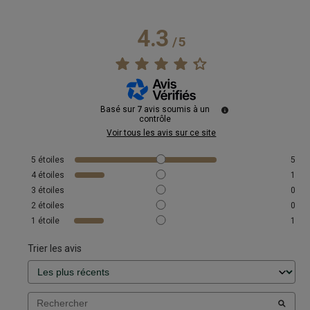
4.3
/
5
Basé sur
7
avis soumis à un
contrôle
Voir tous les avis sur ce site
5
étoiles
5
4
étoiles
1
3
étoiles
0
2
étoiles
0
1
étoile
1
Trier les avis