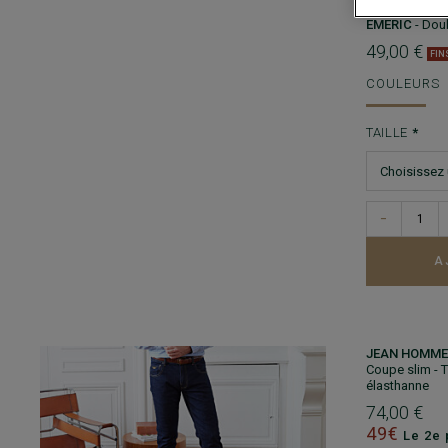
PULL COL RO
EMERIC
- Dou
49,00 €
FIN
COULEURS
TAILLE
−
A
JEAN HOMME 
Coupe slim - 
élasthanne
74,00 €
49€
Le 2e 