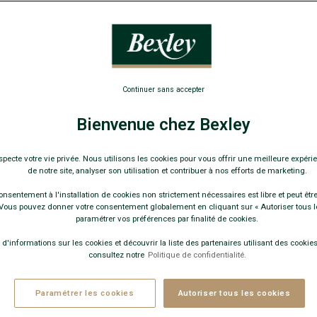
MME LAINE & CACHEMIRE HIVER
- HONORÉ II
- Coupe Ajustée -
movible
e 2e manteau ou blouson
Continuer sans accepter
Bienvenue chez Bexley
specte votre vie privée. Nous utilisons les cookies pour vous offrir une meilleure expérie
Guide des tailles
de notre site, analyser son utilisation et contribuer à nos efforts de marketing.
onsentement à l'installation de cookies non strictement nécessaires est libre et peut être 
ous pouvez donner votre consentement globalement en cliquant sur « Autoriser tous l
paramétrer vos préférences par finalité de cookies.
+
 d'informations sur les cookies et découvrir la liste des partenaires utilisant des cookies 
consultez notre
Politique de confidentialité.
JOUTER AU PANIER
Paramétrer les cookies
Autoriser tous les cookies