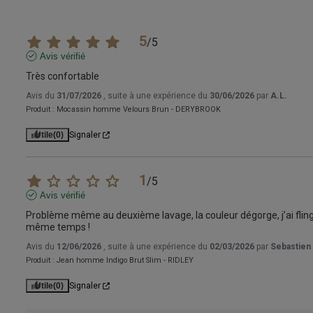
5
/
5
Avis vérifié
Très confortable
Avis du
31/07/2026
, suite à une expérience du
30/06/2026
par
A.L.
Produit :
Mocassin homme Velours Brun - DERYBROOK
Utile
(0)
Signaler
1
/
5
Avis vérifié
Problème même au deuxième lavage, la couleur dégorge, j’ai fling
même temps !
Avis du
12/06/2026
, suite à une expérience du
02/03/2026
par
Sebastien 
Produit :
Jean homme Indigo Brut Slim - RIDLEY
Utile
(0)
Signaler