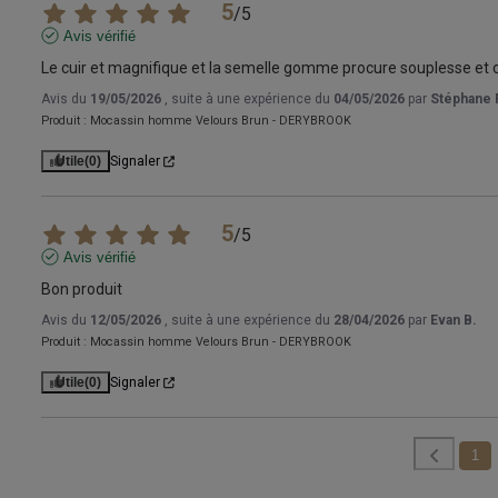
5
/
5
Avis vérifié
Le cuir et magnifique et la semelle gomme procure souplesse et 
Avis du
19/05/2026
, suite à une expérience du
04/05/2026
par
Stéphane F
Produit :
Mocassin homme Velours Brun - DERYBROOK
Utile
(0)
Signaler
5
/
5
Avis vérifié
Bon produit
Avis du
12/05/2026
, suite à une expérience du
28/04/2026
par
Evan B.
Produit :
Mocassin homme Velours Brun - DERYBROOK
Utile
(0)
Signaler
1