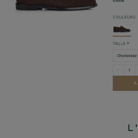
choix
COULEURS
TAILLE
−
A
L