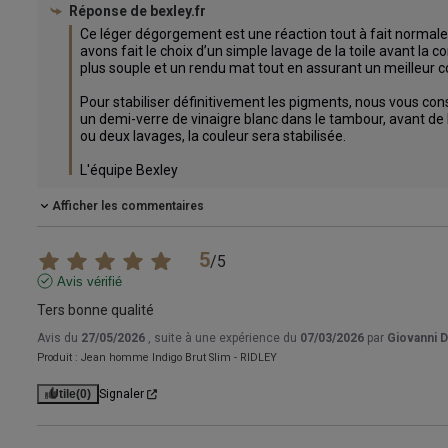
Réponse de
bexley.fr
Ce léger dégorgement est une réaction tout à fait normale de
avons fait le choix d’un simple lavage de la toile avant la 
plus souple et un rendu mat tout en assurant un meilleur c
Pour stabiliser définitivement les pigments, nous vous conse
un demi-verre de vinaigre blanc dans le tambour, avant de l
ou deux lavages, la couleur sera stabilisée.

L'équipe Bexley
Afficher les commentaires
5
/
5
Avis vérifié
Ters bonne qualité
Avis du
27/05/2026
, suite à une expérience du
07/03/2026
par
Giovanni D
Produit :
Jean homme Indigo Brut Slim - RIDLEY
Utile
(0)
Signaler