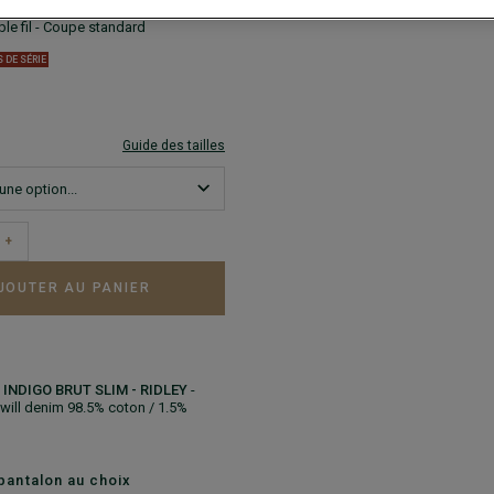
ULÉ HOMME LAINE MOUTARDE -
ble fil - Coupe standard
S DE SÉRIE
Guide des tailles
+
JOUTER AU PANIER
INDIGO BRUT SLIM - RIDLEY
-
Twill denim 98.5% coton / 1.5%
pantalon au choix