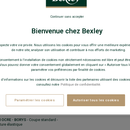
ON/LIN CHAMBRAY BLANC -
pe confort - Col américain - Poche
Continuer sans accepter
00 €
PRIX D'ÉTÉ
Bienvenue chez Bexley
specte votre vie privée. Nous utilisons les cookies pour vous offrir une meilleure expérie
de notre site, analyser son utilisation et contribuer à nos efforts de marketing.
Guide des tailles
onsentement à l'installation de cookies non strictement nécessaires est libre et peut être 
ous pouvez donner votre consentement globalement en cliquant sur « Autoriser tous l
paramétrer vos préférences par finalité de cookies.
 d'informations sur les cookies et découvrir la liste des partenaires utilisant des cookies 
+
consultez notre
Politique de confidentialité.
JOUTER AU PANIER
Paramétrer les cookies
Autoriser tous les cookies
 OCRE - BORYS
- Coupe standard -
nture élastique