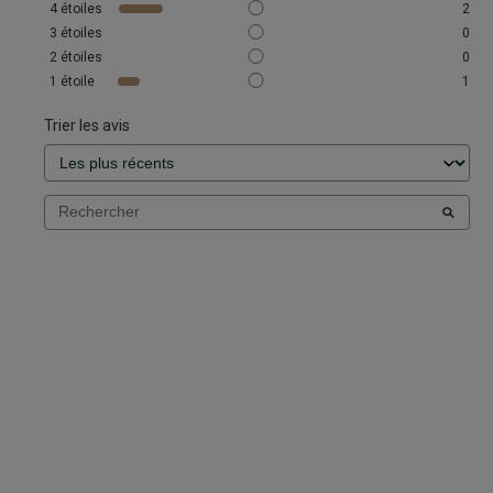
4
étoiles
2
3
étoiles
0
2
étoiles
0
1
étoile
1
Trier les avis