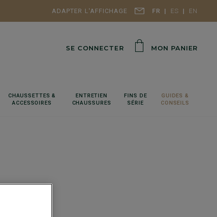
ADAPTER L'AFFICHAGE
FR
ES
EN
SE CONNECTER
MON PANIER
CHAUSSETTES &
ENTRETIEN
FINS DE
GUIDES &
ACCESSOIRES
CHAUSSURES
SÉRIE
CONSEILS