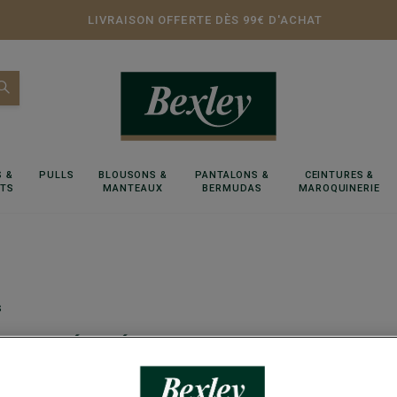
LIVRAISON OFFERTE DÈS 99€ D'ACHAT
 &
PULLS
BLOUSONS &
PANTALONS &
CEINTURES &
RTS
MANTEAUX
BERMUDAS
MAROQUINERIE
s
S - ÉTÉ