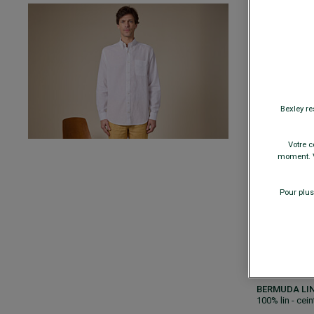
CHEMISE COT
COLTEN
- Cou
poitrine
32,
64,00 €
COULEURS
Bexley re
TAILLE
Votre c
moment. V
Pour plus
−
A
BERMUDA LIN
100% lin - cei