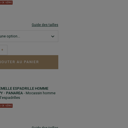
S DE SÉRIE
Guide des tailles
+
JOUTER AU PANIER
EMELLE ESPADRILLE HOMME
Y - PANAREA
- Mocassin homme
d'espadrilles
S DE SÉRIE