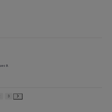
ues B.
2
3