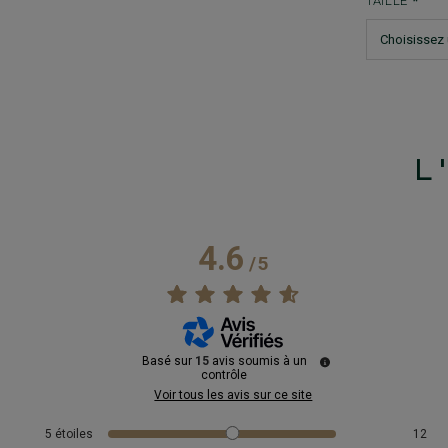
TAILLE
L
4.6
/
5
Basé sur
15
avis soumis à un
contrôle
Voir tous les avis sur ce site
5
étoiles
12