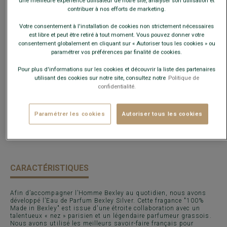
une meilleure expérience utilisateur de notre site, analyser son utilisation et
contribuer à nos efforts de marketing.
Votre consentement à l'installation de cookies non strictement nécessaires
est libre et peut être retiré à tout moment. Vous pouvez donner votre
consentement globalement en cliquant sur « Autoriser tous les cookies » ou
paramétrer vos préférences par finalité de cookies.
AJOUTER AU PANIER
−
+
Pour plus d'informations sur les cookies et découvrir la liste des partenaires
utilisant des cookies sur notre site, consultez notre
Politique de
confidentialité.
Voir la disponibilité en magasin
Livré en 24h ouvrées avec Chronopost Express
Paramétrer les cookies
Autoriser tous les cookies
(commandez avant 14h)
30 jours pour changer d'avis !
CARACTÉRISTIQUES
Afin d’accompagner l’Homme Bexley au quotidien, nous avons
développé l’Eau de Parfum Bexley Silver. Cette fragance "100%
Made in Bexley" est issue d'une étroite collaboration avec un
talentueux « nez » parisien et un légendaire parfumeur grassois.
Nous avons utilisé les meilleurs savoir-faire français pour