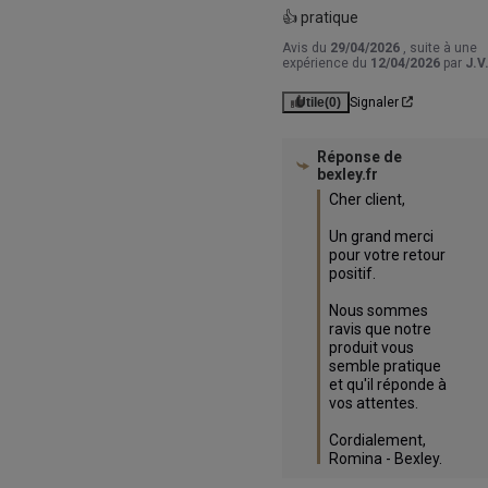
👍 pratique
Avis du
29/04/2026
, suite à une
expérience du
12/04/2026
par
J.V
Utile
(0)
Signaler
Réponse de
bexley.fr
Cher client,

Un grand merci 
pour votre retour 
positif.

Nous sommes 
ravis que notre 
produit vous 
semble pratique 
et qu'il réponde à 
vos attentes.

Cordialement,

Romina - Bexley.