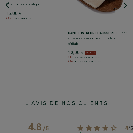
Ouverture automatique
m
15,00 €
25€
Les 2 parapluies
+
GANT LUSTREUR CHAUSSURES
- Gant
P
en velours - Fourrure en mouton
C
véritable
6
10,00 €
1
SOLDES
20€
3 accessoires au choix
25€
4 accessoires au choix
L'AVIS DE NOS CLIENTS
4.8
4
/
5
/
5