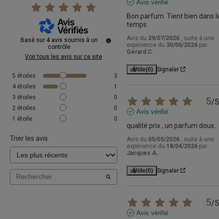
Avis vérifié
Bon parfum. Tient bien dans le
temps
Avis du
29/07/2026
, suite à une
Basé sur
4
avis soumis à un
expérience du
30/06/2026
par
contrôle
Gérard C.
Voir tous les avis sur ce site
Utile
(0)
Signaler
5
étoiles
3
4
étoiles
1
3
étoiles
0
5
/
5
2
étoiles
0
Avis vérifié
1
étoile
0
qualité prix , un parfum doux.
Trier les avis
Avis du
05/05/2026
, suite à une
expérience du
18/04/2026
par
Jacques A.
Utile
(0)
Signaler
5
/
5
Avis vérifié