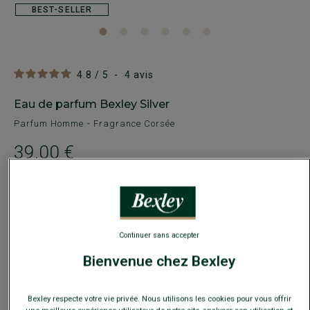
BEST-SELLER
4.8
/
5
-
4
avis
Eau de parfum Bexley Silver
Parfum Homme - Fragrance Corsée
39,00 €
29€
Le 2e parfum au choix
Payez en plusieurs fois dès 199€ d'achat
Continuer sans accepter
COULEURS DISPONIBLES
Bienvenue chez Bexley
Bexley respecte votre vie privée. Nous utilisons les cookies pour vous offrir