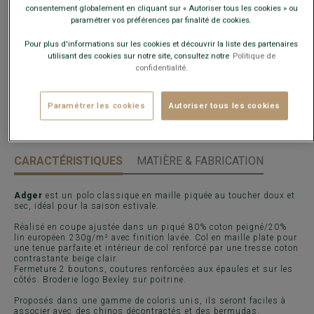
consentement globalement en cliquant sur « Autoriser tous les cookies » ou
paramétrer vos préférences par finalité de cookies.
Guide des tailles
Pour plus d'informations sur les cookies et découvrir la liste des partenaires
utilisant des cookies sur notre site, consultez notre
Politique de
confidentialité.
Livré en 24h ouvrées avec Chronopost Express
(commandez avant 14h)
Paramétrer les cookies
Autoriser tous les cookies
30 jours pour changer d'avis !
CARACTÉRISTIQUES
MATIÈRE & FABRICATION
Adger
est un polo classique en maille piquée au toucher doux et
sec, idéal pour la saison estivale.
Réalisé en coupe ajustée dans un piqué 80% coton peigné/20%
lin européen 230g/m² avec finition lavée. Col en maille plate pour
une tenue parfaite et intérieur de col renforcé par une tresse coton
contrastante beige clair.
Fermeture 2 boutons, coutures renforcées aux épaules et sur les
côtés. Broderie logo Bexley sur poitrine.
Proposés dans une gamme de coloris unis, ils seront faciles à
associer avec des chinos décontractés et des bermudas.