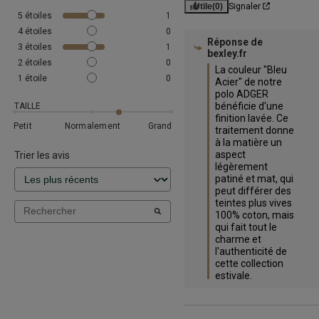
Utile
(0)
Signaler
5
étoiles
1
4
étoiles
0
Réponse de
3
étoiles
1
bexley.fr
2
étoiles
0
La couleur "Bleu 
1
étoile
0
Acier" de notre 
polo ADGER 
bénéficie d'une 
TAILLE
finition lavée. Ce 
Petit
Normalement
Grand
traitement donne 
à la matière un 
aspect 
Trier les avis
légèrement 
patiné et mat, qui 
peut différer des 
teintes plus vives 
100% coton, mais 
qui fait tout le 
charme et 
l'authenticité de 
cette collection 
estivale.