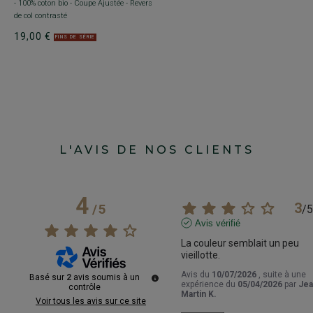
- 100% coton bio - Coupe Ajustée - Revers
C
de col contrasté
C
19,00 €
1
FINS DE SÉRIE
L'AVIS DE NOS CLIENTS
4
3
/
5
/
5
Avis vérifié
La couleur semblait un peu 
vieillotte.
Avis du
10/07/2026
, suite à une
Basé sur
2
avis soumis à un
expérience du
05/04/2026
par
Jea
contrôle
Martin K.
Voir tous les avis sur ce site