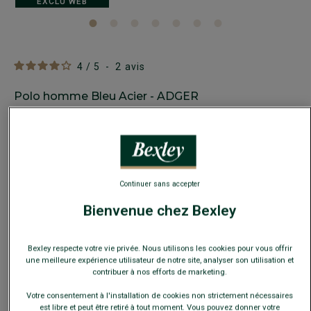
EXCLU WEB
4
/
5
-
2
avis
Polo homme Bleu Acier - ADGER
80% Coton 20% Lin - manches courtes - Coupe Ajustée
19,00 €
FINS DE SÉRIE
Payez en plusieurs fois dès 199€ d'achat
Continuer sans accepter
COULEURS DISPONIBLES
Bienvenue chez Bexley
Bexley respecte votre vie privée. Nous utilisons les cookies pour vous offrir
une meilleure expérience utilisateur de notre site, analyser son utilisation et
contribuer à nos efforts de marketing.
Ce modèle taille petit, choisir la taille au-dessus de votre
Votre consentement à l'installation de cookies non strictement nécessaires
taille habituelle.
est libre et peut être retiré à tout moment. Vous pouvez donner votre