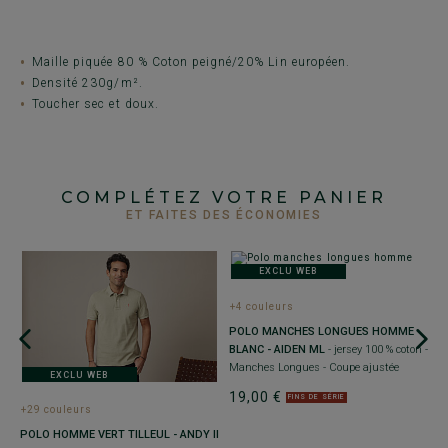
Maille piquée 80 % Coton peigné/20% Lin européen.
Densité 230g/m².
Toucher sec et doux.
COMPLÉTEZ VOTRE PANIER
ET FAITES DES ÉCONOMIES
EXCLU WEB
+4 couleurs
POLO MANCHES LONGUES HOMME
BLANC - AIDEN ML
- jersey 100 % coton -
Manches Longues - Coupe ajustée
EXCLU WEB
19,00 €
FINS DE SÉRIE
+29 couleurs
+
S
POLO HOMME VERT TILLEUL - ANDY II
P