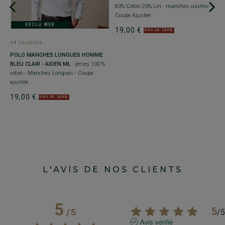
80% Coton 20% Lin - manches courtes -
Coupe Ajustée
EXCLU WEB
19,00 €
FINS DE SÉRIE
+4 couleurs
+
POLO MANCHES LONGUES HOMME
-
P
BLEU CLAIR - AIDEN ML
- jersey 100 %
T
coton - Manches Longues - Coupe
C
ajustée
2
19,00 €
FINS DE SÉRIE
L'AVIS DE NOS CLIENTS
5
5
/
5
/
5
Avis vérifié