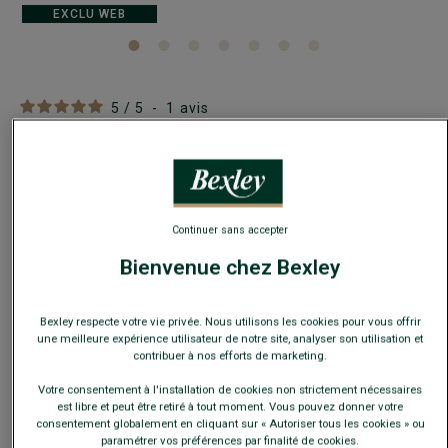
EXCLU WEB
5
/
5
-
1
avis
Polo manches longues homme Taupe Clair chiné -
AIDEN ML
jersey 100 % coton - Manches Longues - Coupe ajustée
Continuer sans accepter
19,00 €
FINS DE SÉRIE
Bienvenue chez Bexley
Payez en plusieurs fois dès 199€ d'achat
Bexley respecte votre vie privée. Nous utilisons les cookies pour vous offrir
COULEURS DISPONIBLES
une meilleure expérience utilisateur de notre site, analyser son utilisation et
contribuer à nos efforts de marketing.
Votre consentement à l'installation de cookies non strictement nécessaires
est libre et peut être retiré à tout moment. Vous pouvez donner votre
consentement globalement en cliquant sur « Autoriser tous les cookies » ou
paramétrer vos préférences par finalité de cookies.