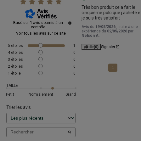
Très bon produit cela fait le 
cinquième polo que j acheté et
je suis très satisfait
Basé sur
1
avis soumis à un
Avis du
19/05/2026
, suite à une
contrôle
expérience du
02/05/2026
par
Voir tous les avis sur ce site
Nelson A.
5
étoiles
1
Utile
(0)
Signaler
4
étoiles
0
3
étoiles
0
2
étoiles
0
1
1
étoile
0
TAILLE
Petit
Normalement
Grand
Trier les avis