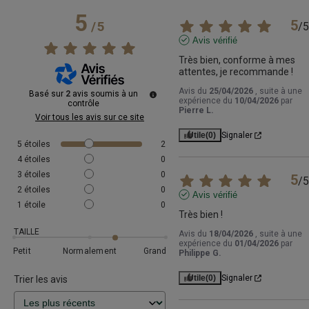
5
5
/
5
/
5
Avis vérifié
Très bien, conforme à mes 
attentes, je recommande !
Avis du
25/04/2026
, suite à une
Basé sur
2
avis soumis à un
expérience du
10/04/2026
par
contrôle
Pierre L.
Voir tous les avis sur ce site
Utile
(0)
Signaler
5
étoiles
2
4
étoiles
0
3
étoiles
0
5
/
5
2
étoiles
0
Avis vérifié
1
étoile
0
Très bien !
TAILLE
Avis du
18/04/2026
, suite à une
expérience du
01/04/2026
par
Petit
Normalement
Grand
Philippe G.
Utile
(0)
Signaler
Trier les avis