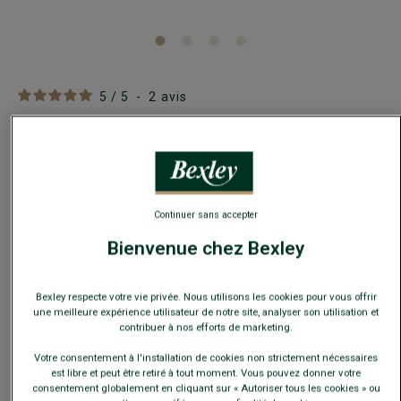
5
/
5
-
2
avis
Tee-shirt coton bio uni Bleu Denim Clair - EDGAR
III
100% coton bio - Coupe droite - Col rond
15,00 €
Continuer sans accepter
FINS DE SÉRIE
Bienvenue chez Bexley
Payez en plusieurs fois dès 199€ d'achat
COULEURS DISPONIBLES
Bexley respecte votre vie privée. Nous utilisons les cookies pour vous offrir
une meilleure expérience utilisateur de notre site, analyser son utilisation et
contribuer à nos efforts de marketing.
Votre consentement à l'installation de cookies non strictement nécessaires
est libre et peut être retiré à tout moment. Vous pouvez donner votre
consentement globalement en cliquant sur « Autoriser tous les cookies » ou