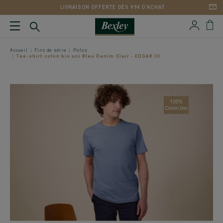
LIVRAISON OFFERTE DÈS 99€ D'ACHAT
Accueil
Fins de série
Polos
Tee-shirt coton bio uni Bleu Denim Clair - EDGAR III