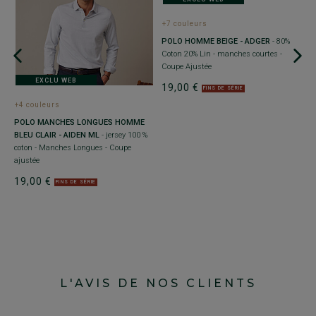
+7 couleurs
POLO HOMME BEIGE - ADGER
- 80%
Coton 20% Lin - manches courtes -
Coupe Ajustée
EXCLU WEB
19,00 €
FINS DE SÉRIE
+4 couleurs
+
POLO MANCHES LONGUES HOMME
P
BLEU CLAIR - AIDEN ML
- jersey 100 %
T
coton - Manches Longues - Coupe
C
ajustée
2
19,00 €
FINS DE SÉRIE
L'AVIS DE NOS CLIENTS