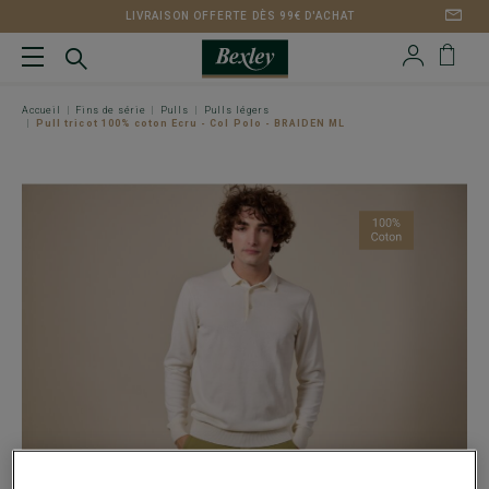
LIVRAISON OFFERTE DÈS 99€ D'ACHAT
Accueil
Fins de série
Pulls
Pulls légers
Pull tricot 100% coton Ecru - Col Polo - BRAIDEN ML