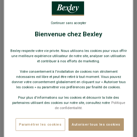
EXCLU WEB
Continuer sans accepter
Bienvenue chez Bexley
Pull tricot 100% coton Ecru - Col Polo - BRAIDEN
Bexley respecte votre vie privée. Nous utilisons les cookies pour vous offrir
ML
une meilleure expérience utilisateur de notre site, analyser son utilisation
Manches longues - Coupe Ajustée
et contribuer à nos efforts de marketing.
39,00 €
Votre consentement à l'installation de cookies non strictement
FINS DE SÉRIE
nécessaires est libre et peut être retiré à tout moment. Vous pouvez
donner votre consentement globalement en cliquant sur « Autoriser tous
Payez en plusieurs fois dès 199€ d'achat
les cookies » ou paramétrer vos préférences par finalité de cookies.
Pour plus d'informations sur les cookies et découvrir la liste des
COULEURS DISPONIBLES
partenaires utilisant des cookies sur notre site, consultez notre
Politique
de confidentialité.
Paramétrer les cookies
Autoriser tous les cookies