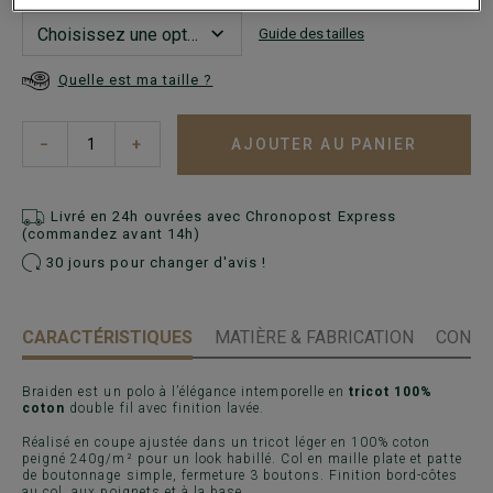
Guide des tailles
Quelle est ma taille ?
AJOUTER AU PANIER
−
+
Livré en 24h ouvrées avec Chronopost Express
(commandez avant 14h)
30 jours pour changer d'avis !
CARACTÉRISTIQUES
MATIÈRE & FABRICATION
CONSE
Braiden est un polo à l’élégance intemporelle en
tricot 100%
coton
double fil avec finition lavée.
Réalisé en coupe ajustée dans un tricot léger en 100% coton
peigné 240g/m² pour un look habillé. Col en maille plate et patte
de boutonnage simple, fermeture 3 boutons. Finition bord-côtes
au col, aux poignets et à la base.