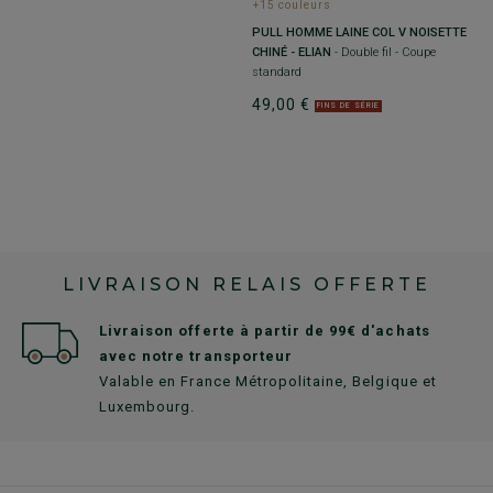
+15 couleurs
+
PULL HOMME LAINE COL V NOISETTE
P
CHINÉ - ELIAN
- Double fil - Coupe
F
standard
C
49,00 €
5
FINS DE SÉRIE
LIVRAISON RELAIS OFFERTE
Livraison offerte à partir de 99€ d'achats
avec notre transporteur
Valable en France Métropolitaine, Belgique et
Luxembourg.