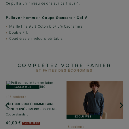
Ce pull a un niveau de chaleur de 1 sur 4.
Pullover homme - Coupe Standard - Col V
Maille fine 95% Coton bio/ 5% Cachemire.
Double Fil.
Coudières en velours véritable.
COMPLÉTEZ VOTRE PANIER
ET FAITES DES ÉCONOMIES
EXCLU WEB
+13 couleurs
PULL COL ROULÉ HOMME LAINE
EPINE CHINÉ - EMERIC
- Double fil -
Coupe standard
EXCLU WEB
rd
49,00 €
FINS DE SÉRIE
+8 couleurs
+