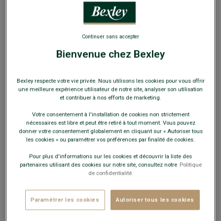
EXCLU WEB
Continuer sans accepter
Bienvenue chez Bexley
Pull fin homme coton bio/cachemire col V Taupe
Bexley respecte votre vie privée. Nous utilisons les cookies pour vous offrir
Chiné - VADIM
une meilleure expérience utilisateur de notre site, analyser son utilisation
et contribuer à nos efforts de marketing.
Double fil - Coupe standard - Coudières cuir
Votre consentement à l'installation de cookies non strictement
29,00 €
FINS DE SÉRIE
nécessaires est libre et peut être retiré à tout moment. Vous pouvez
donner votre consentement globalement en cliquant sur « Autoriser tous
les cookies » ou paramétrer vos préférences par finalité de cookies.
Payez en plusieurs fois dès 199€ d'achat
Pour plus d'informations sur les cookies et découvrir la liste des
COULEURS DISPONIBLES
partenaires utilisant des cookies sur notre site, consultez notre
Politique
de confidentialité.
Paramétrer les cookies
Autoriser tous les cookies