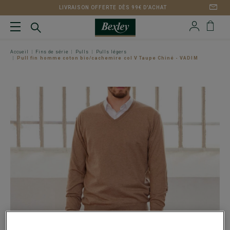
LIVRAISON OFFERTE DÈS 99€ D'ACHAT
Accueil
Fins de série
Pulls
Pulls légers
Pull fin homme coton bio/cachemire col V Taupe Chiné - VADIM