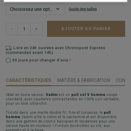
Guide des tailles
AJOUTER AU PANIER
−
+
Livré en 24h ouvrées avec Chronopost Express
(commandez avant 14h)
30 jours pour changer d'avis !
CARACTÉRISTIQUES
MATIÈRE & FABRICATION
CONSE
Idéal en toute saison,
Vadim
est un
pull col V homme
coupe
standard, avec coudières contrastantes en 100% cuir véritable,
pour un look ultra-chic.
Tricoté dans une maille double fil, fine et luxueuse, le
pull
homme
Vadim allie le coton et le cachemire et est disponible
dans une gamme de coloris basiques et tendances pour une
saison haute en couleurs ! Finition bord-côtes au col, aux
poignets et à la base.