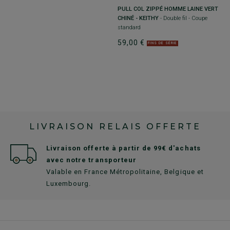
PULL COL ZIPPÉ HOMME LAINE VERT
P
CHINÉ - KEITHY
- Double fil - Coupe
B
standard
L
59,00 €
2
FINS DE SÉRIE
LIVRAISON RELAIS OFFERTE
Livraison offerte à partir de 99€ d'achats
avec notre transporteur
Valable en France Métropolitaine, Belgique et
Luxembourg.