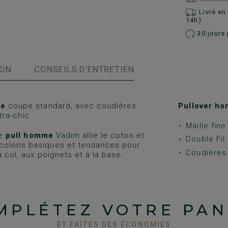
Livré e
14h)
30 jours 
ION
CONSEILS D'ENTRETIEN
me
coupe standard, avec coudières
Pullover ho
tra-chic.
Maille fin
le
pull homme
Vadim allie le coton et
Double Fil.
coloris basiques et tendances pour
Coudières 
 col, aux poignets et à la base.
MPLÉTEZ VOTRE PAN
ET FAITES DES ÉCONOMIES