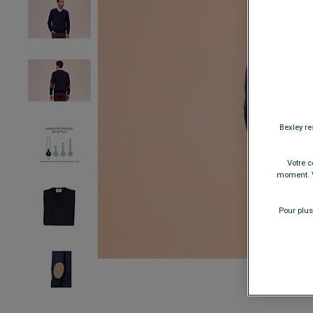
Bexley re
Votre c
moment. V
Pour plus