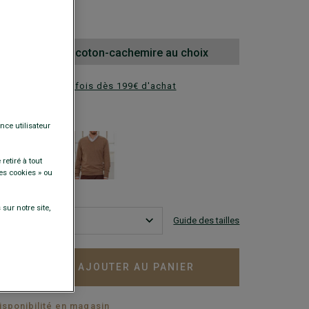
0 €
e pull coton ou coton-cachemire au choix
ez en plusieurs fois dès 199€ d'achat
DISPONIBLES
nce utilisateur
retiré à tout
es cookies » ou
sur notre site,
Guide des tailles
AJOUTER AU PANIER
+
disponibilité en magasin