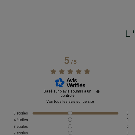
L
5
/
5
Basé sur
5
avis soumis à un
contrôle
Voir tous les avis sur ce site
5
étoiles
5
4
étoiles
0
3
étoiles
0
2
étoiles
0