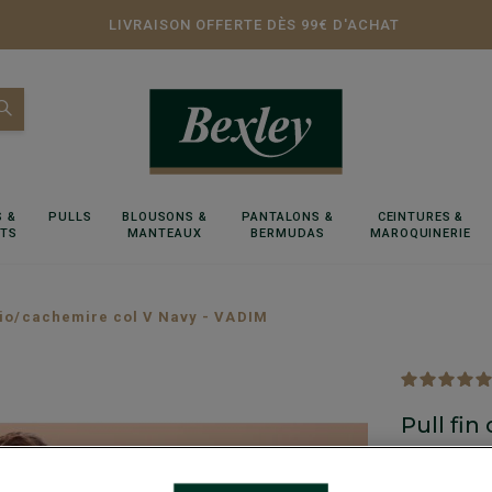
LIVRAISON OFFERTE DÈS 99€ D'ACHAT
 &
PULLS
BLOUSONS &
PANTALONS &
CEINTURES &
RTS
MANTEAUX
BERMUDAS
MAROQUINERIE
 bio/cachemire col V Navy - VADIM
Pull fi
Double fil -