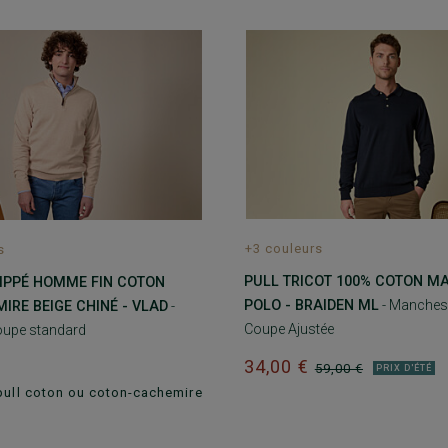
+3 couleurs
s
PULL TRICOT 100% COTON MA
ZIPPÉ HOMME FIN COTON
POLO - BRAIDEN ML
- Manches 
IRE BEIGE CHINÉ - VLAD
-
Coupe Ajustée
Coupe standard
34,00 €
59,00 €
PRIX D'ÉTÉ
pull coton ou coton-cachemire