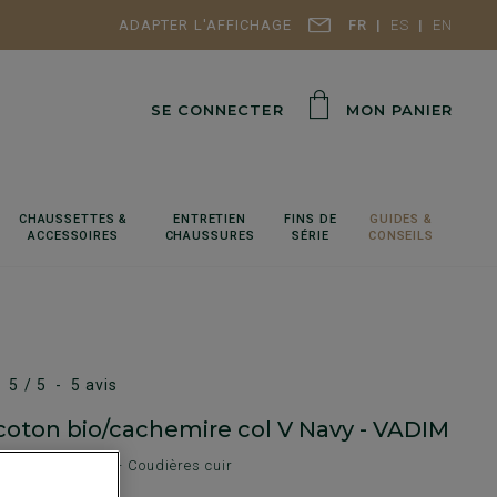
ADAPTER L'AFFICHAGE
FR
ES
EN
SE CONNECTER
MON PANIER
CHAUSSETTES &
ENTRETIEN
FINS DE
GUIDES &
ACCESSOIRES
CHAUSSURES
SÉRIE
CONSEILS
5
/
5
-
5
avis
n coton bio/cachemire col V Navy - VADIM
 Coupe standard - Coudières cuir