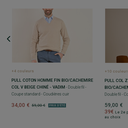
+4 couleurs
+10 couleur
PULL COTON HOMME FIN BIO/CACHEMIRE
PULL COL 
COL V BEIGE CHINÉ - VADIM
- Double fil -
BIO/CACHEM
Coupe standard - Coudières cuir
Double fil - 
34,00 €
59,00 €
59,00 €
PRIX D'ÉTÉ
39€
Le 2e 
au choix