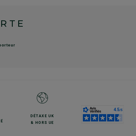
ERTE
sporteur
S
DÉTAXE UK
TÉ
& HORS UE