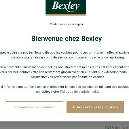
59,0
39€
Le 2
Continuer sans accepter
Pay
Bienvenue chez Bexley
COULEURS 
specte votre vie privée. Nous utilisons les cookies pour vous offrir une meilleure expérie
de notre site, analyser son utilisation et contribuer à nos efforts de marketing.
onsentement à l'installation de cookies non strictement nécessaires est libre et peut être 
ous pouvez donner votre consentement globalement en cliquant sur « Autoriser tous l
paramétrer vos préférences par finalité de cookies.
 d'informations sur les cookies et découvrir la liste des partenaires utilisant des cookies 
consultez notre
Politique de confidentialité.
Paramétrer les cookies
Autoriser tous les cookies
−
Voir la 