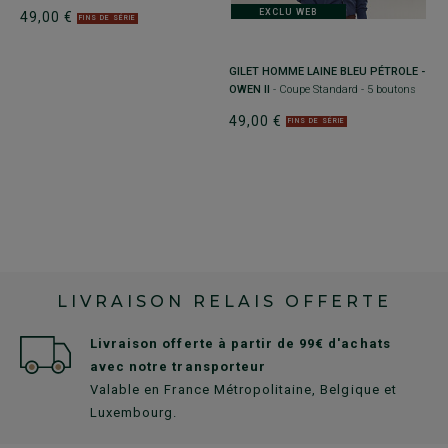
C
EXCLU WEB
49,00 €
FINS DE SÉRIE
4
GILET HOMME LAINE BLEU PÉTROLE -
OWEN II
- Coupe Standard - 5 boutons
49,00 €
FINS DE SÉRIE
LIVRAISON RELAIS OFFERTE
Livraison offerte à partir de 99€ d'achats
avec notre transporteur
Valable en France Métropolitaine, Belgique et
Luxembourg.