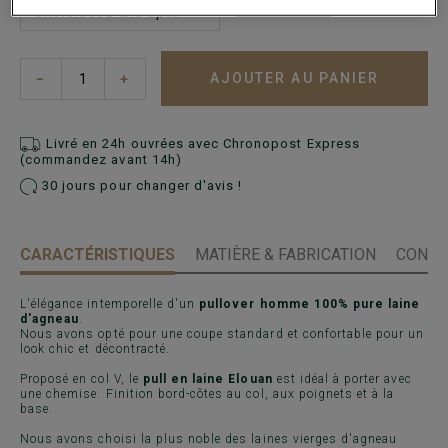
Guide des tailles
AJOUTER AU PANIER
−
+
Livré en 24h ouvrées avec Chronopost Express
(commandez avant 14h)
30 jours pour changer d'avis !
CARACTÉRISTIQUES
MATIÈRE & FABRICATION
CONSE
L'élégance intemporelle d'un
pullover homme 100% pure laine
d'agneau
.
Nous avons opté pour une coupe standard et confortable pour un
look chic et décontracté.
Proposé en col V, le
pull en laine Elouan
est idéal à porter avec
une chemise. Finition bord-côtes au col, aux poignets et à la
base.
Nous avons choisi la plus noble des laines vierges d'agneau