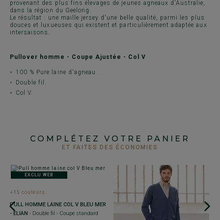
provenant des plus fins élevages de jeunes agneaux d'Australie,
dans la région du Geelong.
Le résultat : une maille jersey d'une belle qualité, parmi les plus
douces et luxueuses qui existent et particulièrement adaptée aux
intersaisons.
Pullover homme - Coupe Ajustée - Col V
100 % Pure laine d'agneau .
Double fil.
Col V.
COMPLÉTEZ VOTRE PANIER
ET FAITES DES ÉCONOMIES
EXCLU WEB
+15 couleurs
+
PULL HOMME LAINE COL V BLEU MER
P
- ELIAN
- Double fil - Coupe standard
C