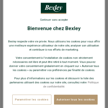
EXCLU WEB
Continuer sans accepter
Bienvenue chez Bexley
Pull homme laine col V Orange Feu - ELOUAN
Bexley respecte votre vie privée. Nous utilisons les cookies pour vous offrir
Double fil - Coupe standard
une meilleure expérience utilisateur de notre site, analyser son utilisation
et contribuer à nos efforts de marketing.
49,00 €
FINS DE SÉRIE
Votre consentement à l'installation de cookies non strictement
nécessaires est libre et peut être retiré à tout moment. Vous pouvez
Payez en plusieurs fois dès 199€ d'achat
donner votre consentement globalement en cliquant sur « Autoriser tous
les cookies » ou paramétrer vos préférences par finalité de cookies.
COULEURS DISPONIBLES
Pour plus d'informations sur les cookies et découvrir la liste des
partenaires utilisant des cookies sur notre site, consultez notre
Politique
de confidentialité.
Paramétrer les cookies
Autoriser tous les cookies