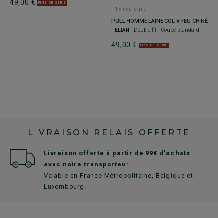
49,00 €
FINS DE SÉRIE
+15 couleurs
+
PULL HOMME LAINE COL V FEU CHINÉ
P
- ELIAN
- Double fil - Coupe standard
B
s
49,00 €
FINS DE SÉRIE
4
LIVRAISON RELAIS OFFERTE
Livraison offerte à partir de 99€ d'achats
avec notre transporteur
Valable en France Métropolitaine, Belgique et
Luxembourg.