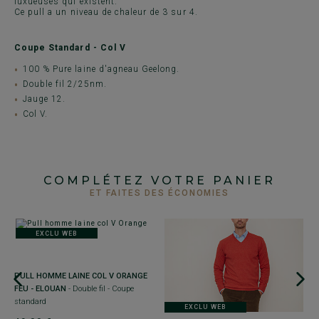
luxueuses qui existent.
Ce pull a un niveau de chaleur de 3 sur 4.
Coupe Standard - Col V
100 % Pure laine d'agneau Geelong.
Double fil 2/25nm.
Jauge 12.
Col V.
COMPLÉTEZ VOTRE PANIER
ET FAITES DES ÉCONOMIES
EXCLU WEB
 -
PULL HOMME LAINE COL V ORANGE
FEU - ELOUAN
- Double fil - Coupe
standard
EXCLU WEB