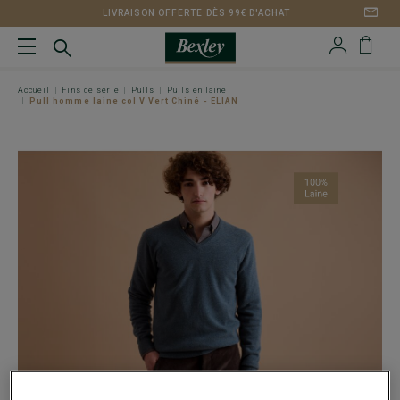
LIVRAISON OFFERTE DÈS 99€ D'ACHAT
Accueil
Fins de série
Pulls
Pulls en laine
Pull homme laine col V Vert Chiné - ELIAN