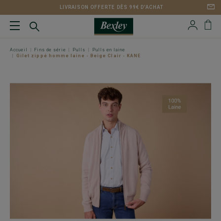
LIVRAISON OFFERTE DÈS 99€ D'ACHAT
Accueil
Fins de série
Pulls
Pulls en laine
Gilet zippé homme laine - Beige Clair - KANE