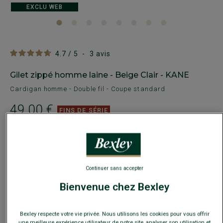
EXCLU WEB
4.7
/
5
-
3
avis
Gilet zippé homme laine - Beige Clair - KANE
Cardigan homme - Double fil - Coupe standard
49,00 €
FINS DE SÉRIE
Payez en plusieurs fois dès 199€ d'achat
COULEURS DISPONIBLES
Continuer sans accepter
Bienvenue chez Bexley
Bexley respecte votre vie privée. Nous utilisons les cookies pour vous offrir
une meilleure expérience utilisateur de notre site, analyser son utilisation et