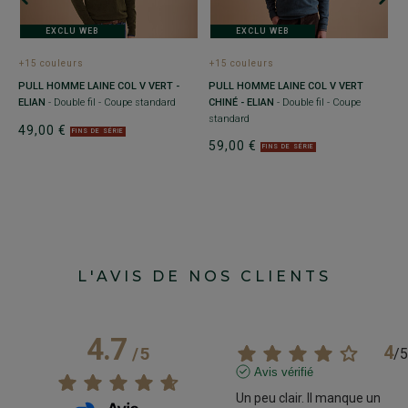
EXCLU WEB
EXCLU WEB
+15 couleurs
+15 couleurs
+
PULL HOMME LAINE COL V VERT -
PULL HOMME LAINE COL V VERT
P
ELIAN
- Double fil - Coupe standard
CHINÉ - ELIAN
- Double fil - Coupe
C
standard
Do
49,00 €
FINS DE SÉRIE
59,00 €
4
FINS DE SÉRIE
L'AVIS DE NOS CLIENTS
4.7
4
/
5
/
5
Avis vérifié
Un peu clair. Il manque un 