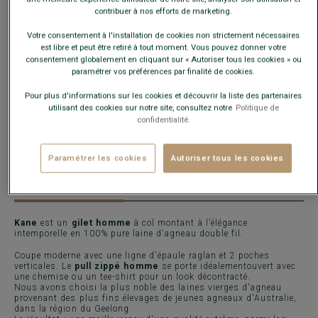
Guide des tailles
contribuer à nos efforts de marketing.
Votre consentement à l'installation de cookies non strictement nécessaires
est libre et peut être retiré à tout moment. Vous pouvez donner votre
AJOUTER AU PANIER
−
+
consentement globalement en cliquant sur « Autoriser tous les cookies » ou
paramétrer vos préférences par finalité de cookies.
Pour plus d'informations sur les cookies et découvrir la liste des partenaires
Livré en 24h ouvrées avec Chronopost Express
utilisant des cookies sur notre site, consultez notre
Politique de
(commandez avant 14h)
confidentialité.
30 jours pour changer d'avis !
Paramétrer les cookies
Autoriser tous les cookies
CARACTÉRISTIQUES
MATIÈRE & FABRICATION
CONSE
Kane
est un
gilet homme
à col montant à l’élégance
intemporelle en 100% pure laine d'agneau double fil.
Coupe moderne avec une ligne d'épaule raglan et 2 poches
verticales. Le
pull zippé homme
se porte idéalementouvert avec
une chemise ou un tee-shirt pour un look décontracté.
Nous avons choisi la plus noble des laines vierges d'agneau
provenant des plus fins élevages de jeunes agneaux d'Australie,
dans la région du Geelong.