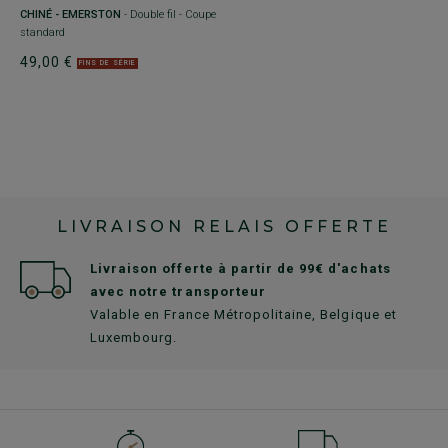
CHINÉ - EMERSTON
- Double fil - Coupe
C
standard
s
49,00 €
4
FINS DE SÉRIE
LIVRAISON RELAIS OFFERTE
Livraison offerte à partir de 99€ d'achats
avec notre transporteur
Valable en France Métropolitaine, Belgique et
Luxembourg.