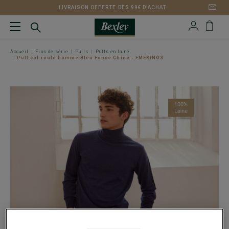
LIVRAISON OFFERTE DÈS 99€ D'ACHAT
Accueil
Fins de série
Pulls
Pulls en laine
Pull col roulé homme Bleu Foncé Chiné - EMERINOS