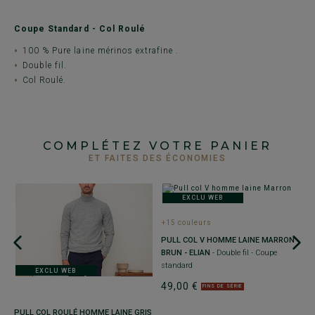
Coupe Standard - Col Roulé
100 % Pure laine mérinos extrafine .
Double fil.
Col Roulé.
COMPLÉTEZ VOTRE PANIER
ET FAITES DES ÉCONOMIES
EXCLU WEB
+15 couleurs
PULL COL V HOMME LAINE MARRON
BRUN - ELIAN
- Double fil - Coupe
standard
EXCLU WEB
49,00 €
FINS DE SÉRIE
+
PULL COL ROULÉ HOMME LAINE GRIS
P