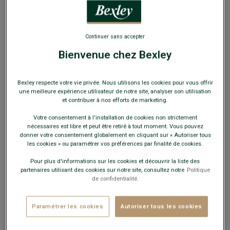
EXCLU WEB
Continuer sans accepter
Bienvenue chez Bexley
Pull col roulé homme Bleu Foncé Chiné -
Bexley respecte votre vie privée. Nous utilisons les cookies pour vous offrir
EMERINOS
une meilleure expérience utilisateur de notre site, analyser son utilisation
et contribuer à nos efforts de marketing.
Coupe standard - 100% pure laine d'agneau mérinos
Votre consentement à l'installation de cookies non strictement
49,00 €
FINS DE SÉRIE
nécessaires est libre et peut être retiré à tout moment. Vous pouvez
donner votre consentement globalement en cliquant sur « Autoriser tous
les cookies » ou paramétrer vos préférences par finalité de cookies.
Payez en plusieurs fois dès 199€ d'achat
Pour plus d'informations sur les cookies et découvrir la liste des
COULEURS DISPONIBLES
partenaires utilisant des cookies sur notre site, consultez notre
Politique
de confidentialité.
Paramétrer les cookies
Autoriser tous les cookies