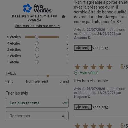
T-shirt agréable à porter en été
avec la présence du lin. Il 
semble être de bonne qualité e
Basé sur
3
avis soumis à un
devrait durer longtemps. taille 
contrôle
coupe parfaite pour 1m87.
Voir tous les avis sur ce site
Avis du
22/07/2026
, suite à une
expérience du
24/06/2026
par
5
étoiles
3
Antoine D.
4
étoiles
0
Utile
(0)
Signaler
3
étoiles
0
2
étoiles
0
1
étoile
0
5
/
5
Avis vérifié
TAILLE
très bon et durable
Petit
Normalement
Grand
Avis du
08/07/2026
, suite à une
Trier les avis
expérience du
11/06/2026
par
Hugues C.
Utile
(0)
Signaler
5
/
5