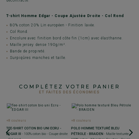
décontracté.
T-shirt Homme Edgar - Coupe Ajustée Droite - Col Rond
80% coton 20% Lin européen - Finition lavée.
Col Rond.
Encolure avec finition bord côte fin (1cm) avec élasthanne.
Maille jersey dense 190g/m².
Bande de propreté.
Surpiqûres manches et taille.
COMPLÉTEZ VOTRE PANIER
ET FAITES DES ÉCONOMIES
+8 couleurs
+8 couleurs
+
TEE-SHIRT COTON BIO UNI ECRU -
POLO HOMME TEXTURÉ BLEU
T
io
EDGAR III
- 100% coton bio - Coupe droite
PÉTROLE - BRAIDEN
- Maille texturée-
E