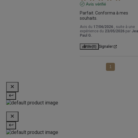
Avis vérifié
Parfait. Conforma à mes 
souhaits.
Avis du
17/06/2026
, suite à une
expérience du
23/05/2026
par
Jea
Paul G.
Utile
(0)
Signaler
1