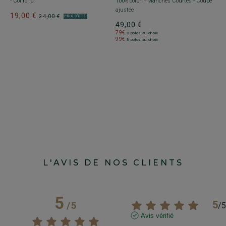
- Col rond
100% coton - Manches Courtes - Coupe
1
ajustée
19,00 €
24,00 €
PRIX D'ÉTÉ
49,00 €
79€
2 polos au choix
99€
3 polos au choix
L'AVIS DE NOS CLIENTS
5
5
/
5
/
5
Avis vérifié