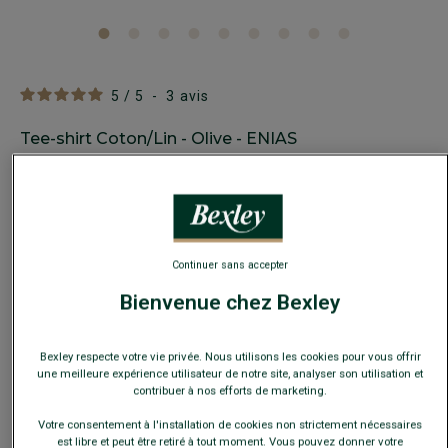
5
/
5
-
3
avis
Tee-shirt Coton/Lin - Olive - ENIAS
Coupe Ajustée - Col Rond
19,00 €
24,00 €
PRIX D'ÉTÉ
Payez en plusieurs fois dès 199€ d'achat
Continuer sans accepter
COULEURS DISPONIBLES
Bienvenue chez Bexley
Bexley respecte votre vie privée. Nous utilisons les cookies pour vous offrir
une meilleure expérience utilisateur de notre site, analyser son utilisation et
contribuer à nos efforts de marketing.
Votre consentement à l'installation de cookies non strictement nécessaires
est libre et peut être retiré à tout moment. Vous pouvez donner votre