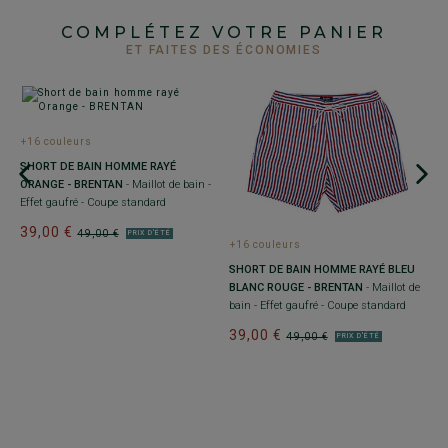
COMPLÉTEZ VOTRE PANIER
ET FAITES DES ÉCONOMIES
+16 couleurs
SHORT DE BAIN HOMME RAYÉ
ORANGE - BRENTAN
- Maillot de bain -
Effet gaufré - Coupe standard
39,00 €
49,00 €
PRIX D'ÉTÉ
+
+16 couleurs
GE
S
SHORT DE BAIN HOMME RAYÉ BLEU
B
BLANC ROUGE - BRENTAN
- Maillot de
e
ef
bain - Effet gaufré - Coupe standard
3
39,00 €
49,00 €
PRIX D'ÉTÉ