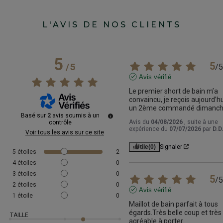
L'AVIS DE NOS CLIENTS
5
5
/
5
/
5
Avis vérifié
Le premier short de bain m’a 
convaincu, je reçois aujourd’hui
un 2ème commandé dimanch
Basé sur
2
avis soumis à un
Avis du
04/08/2026
, suite à une
contrôle
expérience du
07/07/2026
par
D.D
Voir tous les avis sur ce site
Utile
(0)
Signaler
5
étoiles
2
4
étoiles
0
3
étoiles
0
5
/
5
2
étoiles
0
Avis vérifié
1
étoile
0
Maillot de bain parfait à tous 
égards.Très belle coup et très 
TAILLE
agréable à porter.