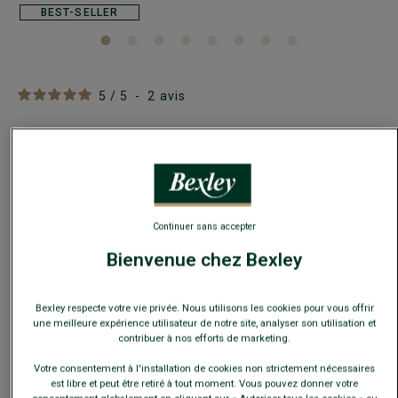
BEST-SELLER
5
/
5
-
2
avis
Short de bain homme rayé Navy - BRENTAN
Maillot de bain - Effet gaufré - Coupe standard
39,00 €
49,00 €
PRIX D'ÉTÉ
Continuer sans accepter
Payez en plusieurs fois dès 199€ d'achat
Bienvenue chez Bexley
COULEURS DISPONIBLES
Bexley respecte votre vie privée. Nous utilisons les cookies pour vous offrir
une meilleure expérience utilisateur de notre site, analyser son utilisation et
contribuer à nos efforts de marketing.
Votre consentement à l'installation de cookies non strictement nécessaires
est libre et peut être retiré à tout moment. Vous pouvez donner votre
Ce modèle taille petit, choisir la taille au-dessus de votre