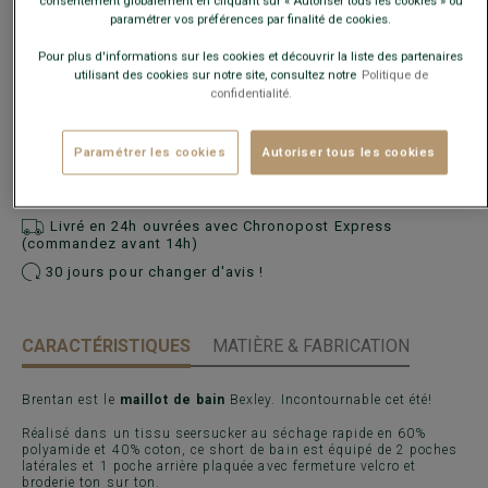
consentement globalement en cliquant sur « Autoriser tous les cookies » ou
taille habituelle.
paramétrer vos préférences par finalité de cookies.
Pour plus d'informations sur les cookies et découvrir la liste des partenaires
Guide des tailles
utilisant des cookies sur notre site, consultez notre
Politique de
confidentialité.
AJOUTER AU PANIER
−
+
Paramétrer les cookies
Autoriser tous les cookies
Voir la disponibilité en magasin
Livré en 24h ouvrées avec Chronopost Express
(commandez avant 14h)
30 jours pour changer d'avis !
CARACTÉRISTIQUES
MATIÈRE & FABRICATION
Brentan est le
maillot de bain
Bexley. Incontournable cet été!
Réalisé dans un tissu seersucker au séchage rapide en 60%
polyamide et 40% coton, ce short de bain est équipé de 2 poches
latérales et 1 poche arrière plaquée avec fermeture velcro et
broderie ton sur ton.