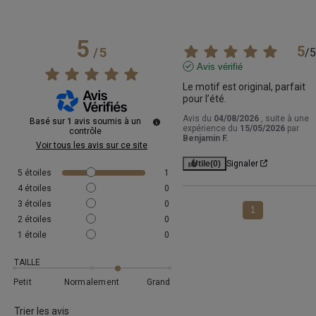
5
5
/
5
/
5
Avis vérifié
Le motif est original, parfait 
pour l’été.
Avis du
04/08/2026
, suite à une
Basé sur
1
avis soumis à un
expérience du
15/05/2026
par
contrôle
Benjamin F.
Voir tous les avis sur ce site
Utile
(0)
Signaler
5
étoiles
1
4
étoiles
0
3
étoiles
0
1
2
étoiles
0
1
étoile
0
TAILLE
Petit
Normalement
Grand
Trier les avis