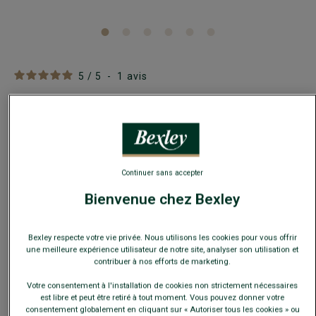
5
/
5
-
1
avis
Short de bain homme vert sauge à motif -
BRENTAN
Maillot de bain en 100 % polyamide - léger et à séchage
rapide
Continuer sans accepter
39,00 €
49,00 €
PRIX D'ÉTÉ
Bienvenue chez Bexley
Payez en plusieurs fois dès 199€ d'achat
Bexley respecte votre vie privée. Nous utilisons les cookies pour vous offrir
COULEURS DISPONIBLES
une meilleure expérience utilisateur de notre site, analyser son utilisation et
contribuer à nos efforts de marketing.
Votre consentement à l'installation de cookies non strictement nécessaires
est libre et peut être retiré à tout moment. Vous pouvez donner votre
consentement globalement en cliquant sur « Autoriser tous les cookies » ou