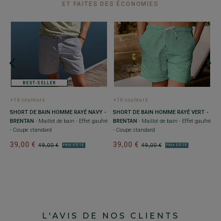
ET FAITES DES ÉCONOMIES
BEST-SELLER
+16 couleurs
+16 couleurs
+
SHORT DE BAIN HOMME RAYÉ NAVY -
SHORT DE BAIN HOMME RAYÉ VERT -
S
à
BRENTAN
- Maillot de bain - Effet gaufré
BRENTAN
- Maillot de bain - Effet gaufré
P
ble
- Coupe standard
- Coupe standard
1
39,00 €
39,00 €
3
49,00 €
49,00 €
PRIX D'ÉTÉ
PRIX D'ÉTÉ
L'AVIS DE NOS CLIENTS