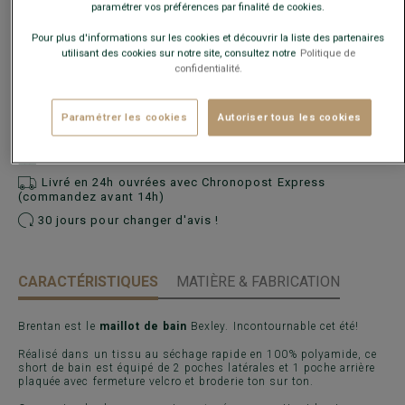
paramétrer vos préférences par finalité de cookies.
Pour plus d'informations sur les cookies et découvrir la liste des partenaires
Guide des tailles
utilisant des cookies sur notre site, consultez notre
Politique de
confidentialité.
AJOUTER AU PANIER
−
+
Paramétrer les cookies
Autoriser tous les cookies
Voir la disponibilité en magasin
Livré en 24h ouvrées avec Chronopost Express
(commandez avant 14h)
30 jours pour changer d'avis !
CARACTÉRISTIQUES
MATIÈRE & FABRICATION
Brentan est le
maillot de bain
Bexley. Incontournable cet été!
Réalisé dans un tissu au séchage rapide en 100% polyamide, ce
short de bain est équipé de 2 poches latérales et 1 poche arrière
plaquée avec fermeture velcro et broderie ton sur ton.