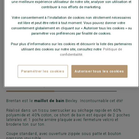
une meilleure expérience utilisateur de notre site, analyser son utilisation et
Guide des tailles
contribuer à nos efforts de marketing.
Votre consentement à l'installation de cookies non strictement nécessaires
est libre et peut être retiré à tout moment. Vous pouvez donner votre
AJOUTER AU PANIER
−
+
consentement globalement en cliquant sur « Autoriser tous les cookies » ou
paramétrer vos préférences par finalité de cookies.
Voir la disponibilité en magasin
Pour plus d'informations sur les cookies et découvrir la liste des partenaires
utilisant des cookies sur notre site, consultez notre
Politique de
Livré en 24h ouvrées avec Chronopost Express
confidentialité.
(commandez avant 14h)
30 jours pour changer d'avis !
Paramétrer les cookies
Autoriser tous les cookies
CARACTÉRISTIQUES
MATIÈRE & FABRICATION
Brentan est le
maillot de bain
Bexley. Incontournable cet été!
Réalisé dans un tissu seersucker au séchage rapide en 60%
polyamide et 40% coton, ce short de bain est équipé de 2 poches
latérales et 1 poche arrière plaquée avec fermeture velcro et
broderie ton sur ton.
Coupe standard, avec ouverture zippée sous patte et bouton
pression invisible.