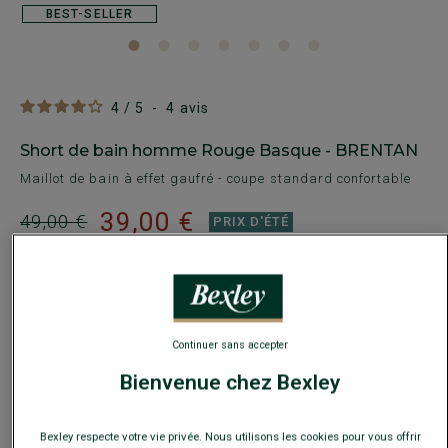
BEST-SELLER
4
/
5
-
4
avis
Short de bain homme Rouge Basque - BRENTAN
Maillot de bain à effet gaufré - coupe standard confortable
39,00 €
49,00 €
PRIX D'ÉTÉ
Payez en plusieurs fois dès 199€ d'achat
COULEURS DISPONIBLES
Continuer sans accepter
Bienvenue chez Bexley
Bexley respecte votre vie privée. Nous utilisons les cookies pour vous offrir