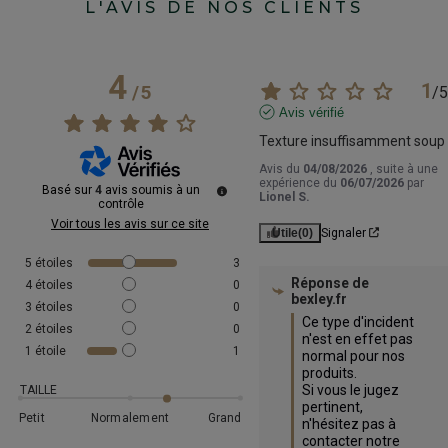
L'AVIS DE NOS CLIENTS
4
1
/
5
/
5
Avis vérifié
Texture insuffisamment soup
Avis du
04/08/2026
, suite à une
expérience du
06/07/2026
par
Basé sur
4
avis soumis à un
Lionel S.
contrôle
Voir tous les avis sur ce site
Utile
(0)
Signaler
5
étoiles
3
Réponse de
4
étoiles
0
bexley.fr
3
étoiles
0
Ce type d'incident 
2
étoiles
0
n'est en effet pas 
1
étoile
1
normal pour nos 
produits.

Si vous le jugez 
TAILLE
pertinent, 
Petit
Normalement
Grand
n'hésitez pas à 
contacter notre 