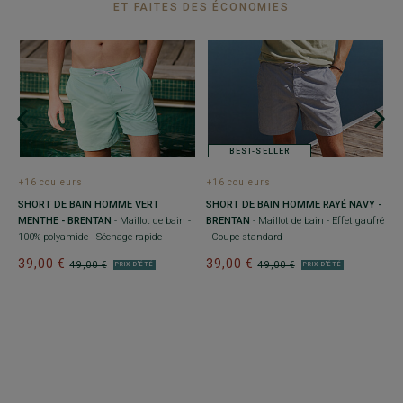
ET FAITES DES ÉCONOMIES
BEST-SELLER
+16 couleurs
+16 couleurs
+
GE
SHORT DE BAIN HOMME VERT
SHORT DE BAIN HOMME RAYÉ NAVY -
S
MENTHE - BRENTAN
- Maillot de bain -
BRENTAN
- Maillot de bain - Effet gaufré
B
e
100% polyamide - Séchage rapide
- Coupe standard
-
39,00 €
39,00 €
3
49,00 €
49,00 €
PRIX D'ÉTÉ
PRIX D'ÉTÉ