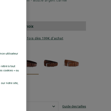
re - Largeur 35mm - Boucle argent carrée
0 €
 ceinture au choix
ez en plusieurs fois dès 199€ d'achat
DISPONIBLES
nce utilisateur
retiré à tout
es cookies » ou
sur notre site,
Guide des tailles