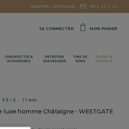
ADAPTER L'AFFICHAGE
FR
ES
EN
SE CONNECTER
MON PANIER
CHAUSSETTES &
ENTRETIEN
FINS DE
GUIDES &
ACCESSOIRES
CHAUSSURES
SÉRIE
CONSEILS
4.5
/
5
-
11
avis
re luxe homme Châtaigne - WESTGATE