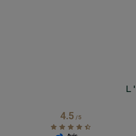
L
4.5
/
5