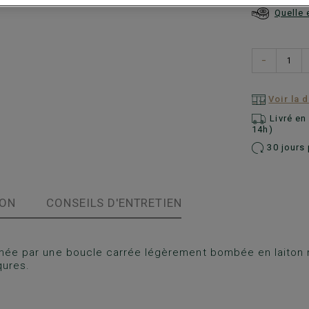
Quelle 
−
Voir la 
Livré e
14h)
30 jours 
ION
CONSEILS D'ENTRETIEN
ermée par une boucle carrée légèrement bombée en laiton 
qures.