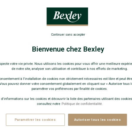
Simple piqû
34,0
19€
La 2e
Continuer sans accepter
Pay
Bienvenue chez Bexley
COULEURS 
specte votre vie privée. Nous utilisons les cookies pour vous offrir une meilleure expérie
de notre site, analyser son utilisation et contribuer à nos efforts de marketing.
onsentement à l'installation de cookies non strictement nécessaires est libre et peut être 
ous pouvez donner votre consentement globalement en cliquant sur « Autoriser tous l
paramétrer vos préférences par finalité de cookies.
+
 d'informations sur les cookies et découvrir la liste des partenaires utilisant des cookies 
consultez notre
Politique de confidentialité.
Paramétrer les cookies
Autoriser tous les cookies