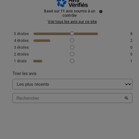
Basé sur
11
avis soumis à un
contrôle
Voir tous les avis sur ce site
5
étoiles
8
4
étoiles
2
3
étoiles
0
2
étoiles
0
1
étoile
1
Trier les avis