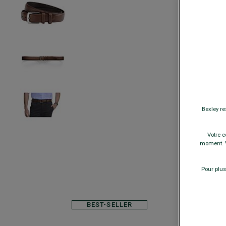
Bexley re
Votre c
moment. V
Pour plus
BEST-SELLER