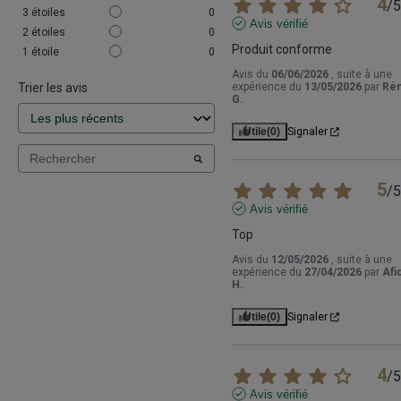
4
/
5
3
étoiles
0
Avis vérifié
2
étoiles
0
Produit conforme
1
étoile
0
Avis du
06/06/2026
, suite à une
Trier les avis
expérience du
13/05/2026
par
Ré
G.
Utile
(0)
Signaler
5
/
5
Avis vérifié
Top
Avis du
12/05/2026
, suite à une
expérience du
27/04/2026
par
Afi
H.
Utile
(0)
Signaler
4
/
5
Avis vérifié