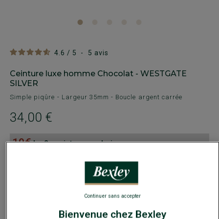
4.6
/
5
-
5
avis
Ceinture luxe homme Chocolat - WESTGATE
SILVER
Simple piqûre - Largeur 35mm - Boucle argent carrée
34,00 €
19€
La 2e ceinture au choix
Payez en plusieurs fois dès 199€ d'achat
COULEURS DISPONIBLES
Continuer sans accepter
Bienvenue chez Bexley