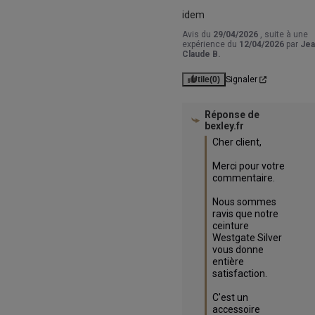
idem
Avis du
29/04/2026
, suite à une
expérience du
12/04/2026
par
Jea
Claude B.
Utile
(0)
Signaler
Réponse de
bexley.fr
Cher client,

Merci pour votre 
commentaire. 

Nous sommes 
ravis que notre 
ceinture 
Westgate Silver 
vous donne 
entière 
satisfaction.

C'est un 
accessoire 