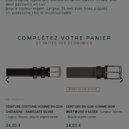
boucle carrée légèrement bombée en laiton massif nickelé, avec
deux passants en cuir.
Boucle couleur argent. Largeur 35 mm avec fines piqures.
Un accessoire chic et incontournable.
COMPLÉTEZ VOTRE PANIER
ET FAITES DES ÉCONOMIES
+
C
P
p
BIENTÔT EN STOCK
ca
+6 couleurs
3
1
CEINTURE COSTUME HOMME EN CUIR
CEINTURE EN CUIR HOMME NOIR -
CHÂTAIGNE - RAMSGATE SILVER
-
WESTWOOD II SILVER
- Largeur 35mm
Largeur 30mm - Boucle argent carrée
- Boucle argent carrée
IR
34,00 €
34,00 €