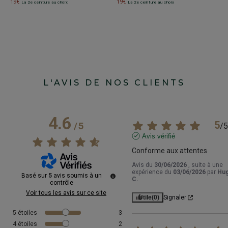
19€
19€
La 2e ceinture au choix
La 2e ceinture au choix
L'AVIS DE NOS CLIENTS
4.6
5
/
5
/
5
Avis vérifié
Conforme aux attentes
Avis du
30/06/2026
, suite à une
expérience du
03/06/2026
par
Hu
Basé sur
5
avis soumis à un
C.
contrôle
Voir tous les avis sur ce site
Utile
(0)
Signaler
5
étoiles
3
4
étoiles
2