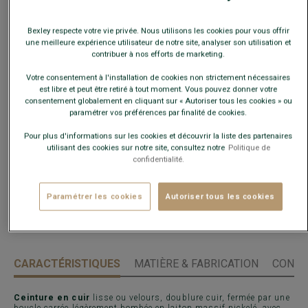
Bexley respecte votre vie privée. Nous utilisons les cookies pour vous offrir
une meilleure expérience utilisateur de notre site, analyser son utilisation et
contribuer à nos efforts de marketing.
Guide des tailles
Votre consentement à l'installation de cookies non strictement nécessaires
est libre et peut être retiré à tout moment. Vous pouvez donner votre
Quelle est ma taille ?
consentement globalement en cliquant sur « Autoriser tous les cookies » ou
paramétrer vos préférences par finalité de cookies.
AJOUTER AU PANIER
−
+
Pour plus d'informations sur les cookies et découvrir la liste des partenaires
utilisant des cookies sur notre site, consultez notre
Politique de
confidentialité.
Voir la disponibilité en magasin
Livré en 24h ouvrées avec Chronopost Express
Paramétrer les cookies
Autoriser tous les cookies
(commandez avant 14h)
30 jours pour changer d'avis !
CARACTÉRISTIQUES
MATIÈRE & FABRICATION
CONSE
Ceinture en cuir
lisse ou velours, doublure cuir, fermée par une