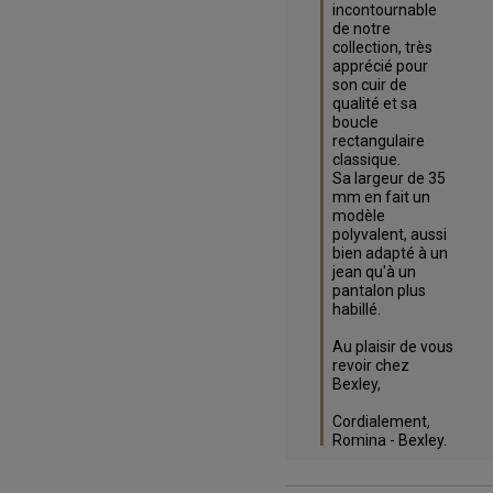
incontournable 
de notre 
collection, très 
apprécié pour 
son cuir de 
qualité et sa 
boucle 
rectangulaire 
classique. 

Sa largeur de 35 
mm en fait un 
modèle 
polyvalent, aussi 
bien adapté à un 
jean qu'à un 
pantalon plus 
habillé.

Au plaisir de vous 
revoir chez 
Bexley,

Cordialement,

Romina - Bexley.