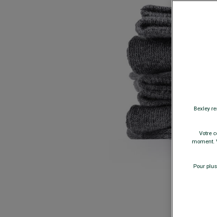
Bexley re
Votre c
moment. V
Pour plus