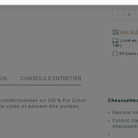
−
Voir la 
Livré e
14h)
30 jours 
ION
CONSEILS D'ENTRETIEN
confectionnées en 100 % Pur Coton.
Chaussette
ans côtes et peuvent être portées
Hauteur mi
Coloris cl
chaussures
.