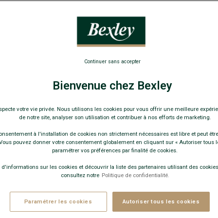
8,00
25€
4 pai
35€
7 pai
Continuer sans accepter
Pay
Bienvenue chez Bexley
COULEURS 
specte votre vie privée. Nous utilisons les cookies pour vous offrir une meilleure expérie
de notre site, analyser son utilisation et contribuer à nos efforts de marketing.
onsentement à l'installation de cookies non strictement nécessaires est libre et peut être 
ous pouvez donner votre consentement globalement en cliquant sur « Autoriser tous l
+
paramétrer vos préférences par finalité de cookies.
 d'informations sur les cookies et découvrir la liste des partenaires utilisant des cookies 
consultez notre
Politique de confidentialité.
Paramétrer les cookies
Autoriser tous les cookies