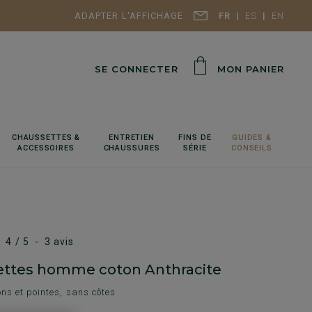
ADAPTER L'AFFICHAGE
FR
ES
EN
SE CONNECTER
MON PANIER
CHAUSSETTES &
ENTRETIEN
FINS DE
GUIDES &
ACCESSOIRES
CHAUSSURES
SÉRIE
CONSEILS
4
/
5
-
3
avis
ttes homme coton Anthracite
ons et pointes, sans côtes