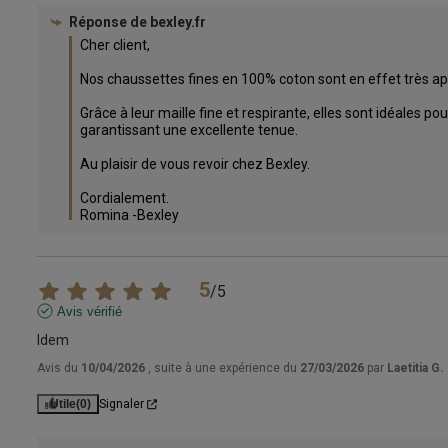
Réponse de
bexley.fr
Cher client,

Nos chaussettes fines en 100% coton sont en effet très appr
Grâce à leur maille fine et respirante, elles sont idéales po
garantissant une excellente tenue.

Au plaisir de vous revoir chez Bexley.

Cordialement.

Romina -Bexley
5
/
5
Avis vérifié
Idem
Avis du
10/04/2026
, suite à une expérience du
27/03/2026
par
Laetitia G.
Utile
(0)
Signaler