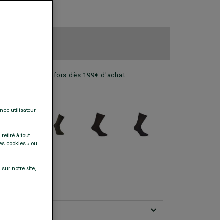
 €
res au choix
res au choix
ez en plusieurs fois dès 199€ d'achat
DISPONIBLES
nce utilisateur
retiré à tout
es cookies » ou
sur notre site,