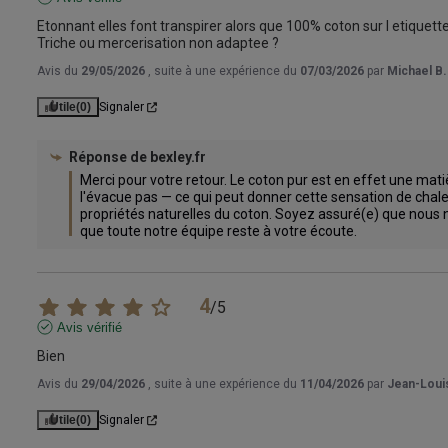
Etonnant elles font transpirer alors que 100% coton sur l etiquette
Triche ou mercerisation non adaptee ?
Avis du
29/05/2026
, suite à une expérience du
07/03/2026
par
Michael B.
Utile
(0)
Signaler
Réponse de
bexley.fr
Merci pour votre retour. Le coton pur est en effet une matiè
l'évacue pas — ce qui peut donner cette sensation de chaleur
propriétés naturelles du coton. Soyez assuré(e) que nous n
que toute notre équipe reste à votre écoute.
4
/
5
Avis vérifié
Bien
Avis du
29/04/2026
, suite à une expérience du
11/04/2026
par
Jean-Louis
Utile
(0)
Signaler