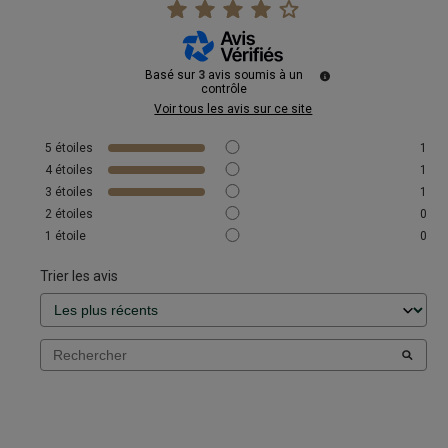
Basé sur
3
avis soumis à un
contrôle
Voir tous les avis sur ce site
5
étoiles
1
4
étoiles
1
3
étoiles
1
2
étoiles
0
1
étoile
0
Trier les avis