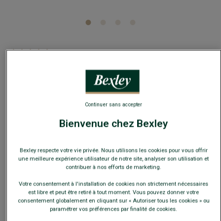
5
/
5
-
2
avis
Chaussettes homme coton Chocolat chiné
Renforts talons et pointes, avec côtes plates
8,00 €
Continuer sans accepter
Bienvenue chez Bexley
25€
4 paires au choix
35€
7 paires au choix
Bexley respecte votre vie privée. Nous utilisons les cookies pour vous offrir
une meilleure expérience utilisateur de notre site, analyser son utilisation et
contribuer à nos efforts de marketing.
Payez en plusieurs fois dès 199€ d'achat
Votre consentement à l'installation de cookies non strictement nécessaires
COULEURS DISPONIBLES
est libre et peut être retiré à tout moment. Vous pouvez donner votre
consentement globalement en cliquant sur « Autoriser tous les cookies » ou
paramétrer vos préférences par finalité de cookies.