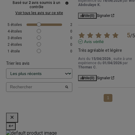
expérience du
16/06/2026
par
Wo
Basé sur
2
avis soumis à un
Abdoulaye K.
contrôle
Voir tous les avis sur ce site
Utile
(0)
Signaler
5
étoiles
2
4
étoiles
0
5
/
5
3
étoiles
0
Avis vérifié
2
étoiles
0
Très agréable et légère
1
étoile
0
Avis du
15/04/2026
, suite à une
Trier les avis
expérience du
01/04/2026
par
Thomas C.
Utile
(0)
Signaler
1