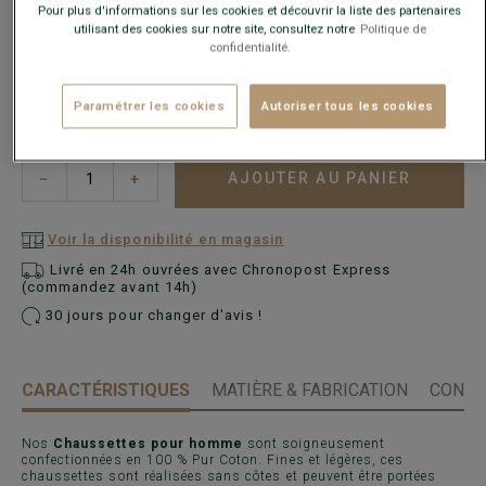
Pour plus d'informations sur les cookies et découvrir la liste des partenaires
utilisant des cookies sur notre site, consultez notre
Politique de
confidentialité.
Paramétrer les cookies
Autoriser tous les cookies
AJOUTER AU PANIER
−
+
Voir la disponibilité en magasin
Livré en 24h ouvrées avec Chronopost Express
(commandez avant 14h)
30 jours pour changer d'avis !
CARACTÉRISTIQUES
MATIÈRE & FABRICATION
CONSE
Nos
Chaussettes pour homme
sont soigneusement
confectionnées en 100 % Pur Coton. Fines et légères, ces
chaussettes sont réalisées sans côtes et peuvent être portées