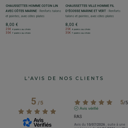
-
CHAUSSETTES HOMME COTON LIN
CHAUSSETTES VILLE HOMME FIL
C
AVEC CÔTES MARINE
- Renforts talons
D’ÉCOSSE MARINE ET VERT
- Renforts
M
et pointes, avec côtes plates
talons et pointes, avec côtes plates
R
m
8,00 €
8,00 €
25€
25€
8
4 paires au choix
4 paires au choix
35€
35€
7 paires au choix
7 paires au choix
2
3
L'AVIS DE NOS CLIENTS
5
5
/
5
/
5
Avis vérifié
RAS
Avis du
10/07/2026
, suite à une