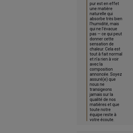
pur est en effet 
une matière 
naturelle qui 
absorbe très bien 
l'humidité, mais 
qui ne l'évacue 
pas — ce qui peut 
donner cette 
sensation de 
chaleur. Cela est 
tout à fait normal 
et n'a rien à voir 
avec la 
composition 
annoncée. Soyez 
assuré(e) que 
nous ne 
transigeons 
jamais sur la 
qualité de nos 
matières et que 
toute notre 
équipe reste à 
votre écoute.