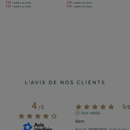
+
25€
25€
4 paires au choix
4 paires au choix
35€
35€
7 paires au choix
7 paires au choix
S
C
D
Re
pl
8
2
3
L'AVIS DE NOS CLIENTS
4
5
/
5
/
5
Avis vérifié
Idem
Avis du
20/06/2026
, suite à une