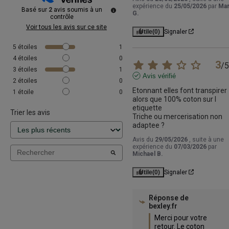
expérience du
25/05/2026
par
Ma
Basé sur
2
avis soumis à un
G.
contrôle
Voir tous les avis sur ce site
Utile
(0)
Signaler
5
étoiles
1
4
étoiles
0
3
/
5
3
étoiles
1
Avis vérifié
2
étoiles
0
Etonnant elles font transpirer 
1
étoile
0
alors que 100% coton sur l 
etiquette

Trier les avis
Triche ou mercerisation non 
adaptee ?
Avis du
29/05/2026
, suite à une
expérience du
07/03/2026
par
Michael B.
Utile
(0)
Signaler
Réponse de
bexley.fr
Merci pour votre 
retour. Le coton 