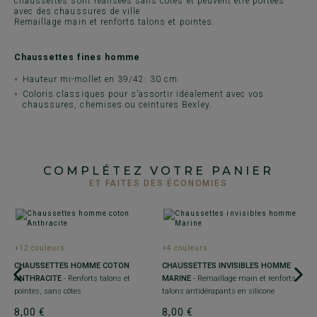
chaussettes sont réalisées sans côtes et peuvent être portées
avec des chaussures de ville
Remaillage main et renforts talons et pointes.
Chaussettes fines homme
Hauteur mi-mollet en 39/42: 30 cm.
Coloris classiques pour s’assortir idéalement avec vos
chaussures, chemises ou ceintures Bexley.
COMPLÉTEZ VOTRE PANIER
ET FAITES DES ÉCONOMIES
+12 couleurs
+4 couleurs
CHAUSSETTES HOMME COTON
CHAUSSETTES INVISIBLES HOMME
ANTHRACITE
- Renforts talons et
MARINE
- Remaillage main et renforts
pointes, sans côtes
talons antidérapants en silicone
8,00 €
8,00 €