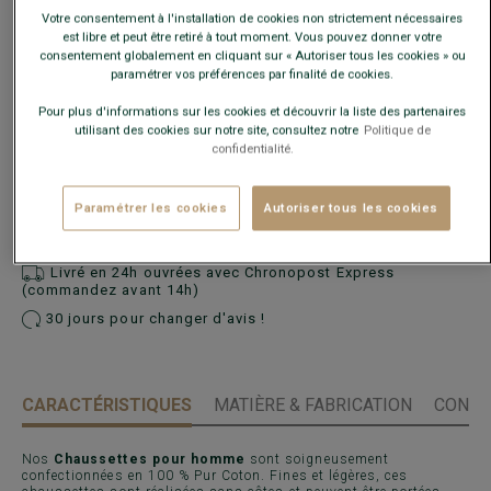
Votre consentement à l'installation de cookies non strictement nécessaires
est libre et peut être retiré à tout moment. Vous pouvez donner votre
consentement globalement en cliquant sur « Autoriser tous les cookies » ou
paramétrer vos préférences par finalité de cookies.
Pour plus d'informations sur les cookies et découvrir la liste des partenaires
utilisant des cookies sur notre site, consultez notre
Politique de
confidentialité.
AJOUTER AU PANIER
−
+
Paramétrer les cookies
Autoriser tous les cookies
Voir la disponibilité en magasin
Livré en 24h ouvrées avec Chronopost Express
(commandez avant 14h)
30 jours pour changer d'avis !
CARACTÉRISTIQUES
MATIÈRE & FABRICATION
CONSE
Nos
Chaussettes pour homme
sont soigneusement
confectionnées en 100 % Pur Coton. Fines et légères, ces