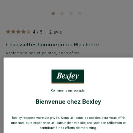
4
/
5
-
2
avis
Chaussettes homme coton Bleu foncé
Renforts talons et pointes, sans côtes
8,00 €
25€
4 paires au choix
35€
7 paires au choix
Continuer sans accepter
Bienvenue chez Bexley
Payez en plusieurs fois dès 199€ d'achat
COULEURS DISPONIBLES
Bexley respecte votre vie privée. Nous utilisons les cookies pour vous offrir
une meilleure expérience utilisateur de notre site, analyser son utilisation et
contribuer à nos efforts de marketing.